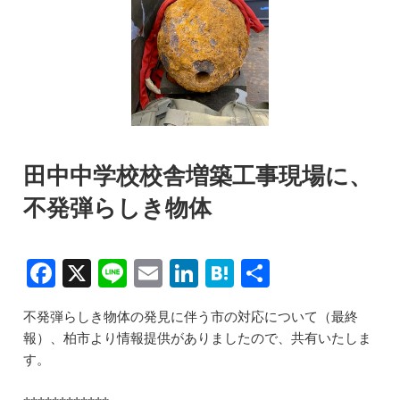
田中中学校校舎増築工事現場に、
不発弾らしき物体
F
X
Li
E
Li
H
共
a
n
m
n
at
有
不発弾らしき物体の発見に伴う市の対応について（最終
c
e
ai
k
e
報）、柏市より情報提供がありましたので、共有いたしま
e
l
e
n
す。
b
dI
a