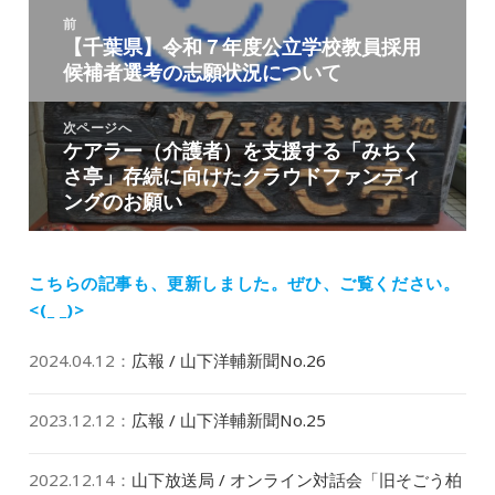
投
ー
前
稿
【千葉県】令和７年度公立学校教員採用
前
ナ
候補者選考の志願状況について
の
ビ
投
ゲ
稿:
次ページへ
ー
ケアラー（介護者）を支援する「みちく
次
シ
さ亭」存続に向けたクラウドファンディ
の
ョ
ングのお願い
投
ン
稿:
こちらの記事も、更新しました。
ぜひ、ご覧ください。
<(_ _)>
2024.04.12
：
広報 / 山下洋輔新聞No.26
2023.12.12
：
広報 / 山下洋輔新聞No.25
2022.12.14
：
山下放送局 / オンライン対話会「旧そごう柏