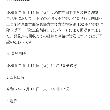
************
o
n
o
令和 6 年 6 月 11 日（火），柏市立田中中学校校舎増築工
k
事現場において，下記のとおり不発弾が発見され，同日陸
上自衛隊東部方面隊東部方面後方支援隊第 102 不発弾処理
隊（以下，「陸上自衛隊」という。）により回収されまし
た。発見から回収までの経緯と今後の対応については，下
記のとおりです。
１ 発見日時
令和 6 年 6 月 11 日（火）11 時 30 分過ぎ
2 回収日時
令和 6 年 6 月 11 日（火）16 時 17 分
3 場所