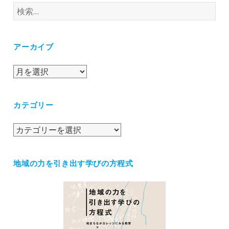
検
索:
アーカイブ
ア
ー
カ
カテゴリー
イ
ブ
カ
テ
ゴ
地域の力を引き出す学びの方程式
リ
ー