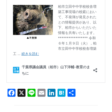
F
X
Li
E
Li
H
共
a
n
m
n
at
有
c
e
ai
k
e