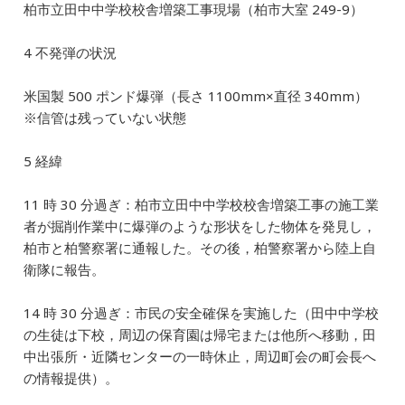
柏市立田中中学校校舎増築工事現場（柏市大室 249-9）
4 不発弾の状況
米国製 500 ポンド爆弾（長さ 1100mm×直径 340mm）
※信管は残っていない状態
5 経緯
11 時 30 分過ぎ：柏市立田中中学校校舎増築工事の施工業
者が掘削作業中に爆弾のような形状をした物体を発見し，
柏市と柏警察署に通報した。その後，柏警察署から陸上自
衛隊に報告。
14 時 30 分過ぎ：市民の安全確保を実施した（田中中学校
の生徒は下校，周辺の保育園は帰宅または他所へ移動，田
中出張所・近隣センターの一時休止，周辺町会の町会長へ
の情報提供）。