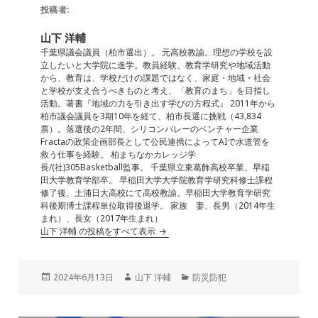
e
l
e
n
投稿者:
b
dI
a
山下 洋輔
o
n
千葉県議会議員（柏市選出）。 元高校教諭。理想の学校を設
立したいと大学院に進学。教員経験、教育学研究や地域活動
o
から、教育は、学校だけの課題ではなく、家庭・地域・社会
と学校が支え合うべきものと考え、「教育のまち」を目指し
k
活動。著書『地域の力を引き出す学びの方程式』 2011年から
柏市議会議員を3期10年を経て、柏市長選に挑戦（43,834
票）。落選後の2年間、シリコンバレーのベンチャー企業
Fractaの政策企画部長として公民連携によってAIで水道管を
救う仕事を経験。 柏まちなかカレッジ学
長/(社)305Basketball監事。 千葉県立東葛飾高校卒業。早稲
田大学教育学部卒。 早稲田大学大学院教育学研究科修士課程
修了後、土浦日大高校にて高校教諭。早稲田大学教育学研究
科後期博士課程単位取得後退学。 家族 妻、長男（2014年生
まれ）、長女（2017年生まれ）
山下 洋輔 の投稿をすべて表示
投
作
カ
2024年6月13日
山下 洋輔
防災防犯
稿
成
テ
日:
者
ゴ
リ