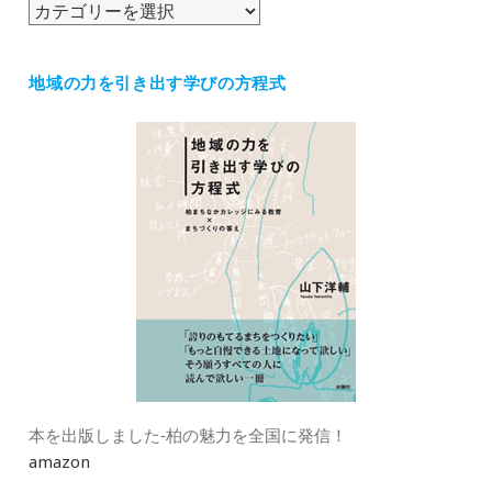
カ
テ
ゴ
地域の力を引き出す学びの方程式
リ
ー
本を出版しました‐柏の魅力を全国に発信！
amazon