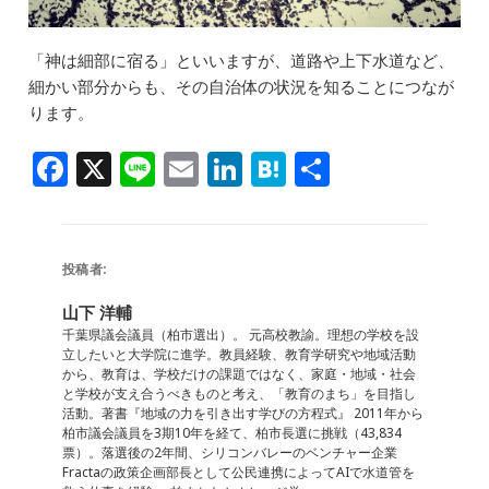
「神は細部に宿る」といいますが、道路や上下水道など、
細かい部分からも、その自治体の状況を知ることにつなが
ります。
F
X
Li
E
Li
H
共
a
n
m
n
at
有
c
e
ai
k
e
e
l
e
n
投稿者:
b
dI
a
山下 洋輔
o
n
千葉県議会議員（柏市選出）。 元高校教諭。理想の学校を設
立したいと大学院に進学。教員経験、教育学研究や地域活動
o
から、教育は、学校だけの課題ではなく、家庭・地域・社会
と学校が支え合うべきものと考え、「教育のまち」を目指し
k
活動。著書『地域の力を引き出す学びの方程式』 2011年から
柏市議会議員を3期10年を経て、柏市長選に挑戦（43,834
票）。落選後の2年間、シリコンバレーのベンチャー企業
Fractaの政策企画部長として公民連携によってAIで水道管を