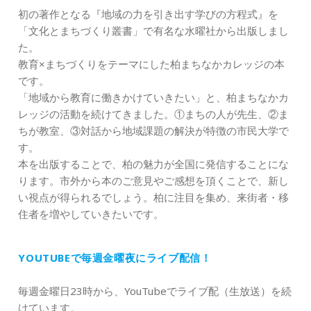
初の著作となる『地域の力を引き出す学びの方程式』を
「文化とまちづくり叢書」で有名な水曜社から出版しまし
た。
教育×まちづくりをテーマにした柏まちなかカレッジの本
です。
「地域から教育に働きかけていきたい」と、柏まちなかカ
レッジの活動を続けてきました。①まちの人が先生、②ま
ちが教室、③対話から地域課題の解決が特徴の市民大学で
す。
本を出版することで、柏の魅力が全国に発信することにな
ります。市外から本のご意見やご感想を頂くことで、新し
い視点が得られるでしょう。柏に注目を集め、来街者・移
住者を増やしていきたいです。
YOUTUBEで毎週金曜夜にライブ配信！
毎週金曜日23時から、YouTubeでライブ配（生放送）を続
けています。