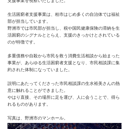
支援事業を視察いたしました。
e
l
e
n
b
dI
a
生活困窮者支援事業は、柏市はじめ多くの自治体では福祉
部が担当しています。
o
n
野洲市では市民部が担当し、税や国民健康保険の滞納を生
o
活困窮のシグナルととらえ、支援のきっかけとされている
k
のが特徴です。
多重債務や自殺から市民を救う消費生活相談から始まった
事業が、あらゆる生活困窮者支援となり、市民相談課に集
約された体制になっていました。
説明にあたってくださった市民相談課の生水裕美さんの熱
意に触れることができました。
やはり直接、その場所に足を運び、人に会うことで、得ら
れるものがあります。
写真は、野洲市のマンホール。