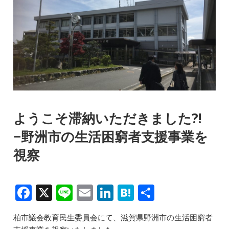
ようこそ滞納いただきました?!
−野洲市の生活困窮者支援事業を
視察
F
X
Li
E
Li
H
共
a
n
m
n
at
有
柏市議会教育民生委員会にて、滋賀県野洲市の生活困窮者
c
e
ai
k
e