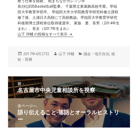
救う仕事を経験。 柏まちなかカレッジ学
長/(社)305Basketball監事。 千葉県立東葛飾高校卒業。早稲
田大学教育学部卒。 早稲田大学大学院教育学研究科修士課程
修了後、土浦日大高校にて高校教諭。早稲田大学教育学研究
科後期博士課程単位取得後退学。 家族 妻、長男（2014年生
まれ）、長女（2017年生まれ）
山下 洋輔 の投稿をすべて表示
投
作
カ
2017年4月27日
山下 洋輔
議会・地方自治
,
福
稿
成
テ
祉・医療
日:
者
ゴ
リ
ー
投
前
稿
名古屋市中央児童相談所を視察
前
ナ
の
ビ
投
次ページへ
ゲ
語り伝えること‐落語とオーラルヒストリ
次
稿:
ー
ー
の
シ
投
ョ
稿: