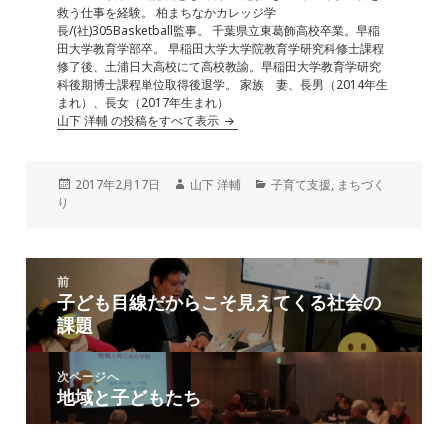
救う仕事を経験。 柏まちなかカレッジ学
長/(社)305Basketball監事。 千葉県立東葛飾高校卒業。早稲
田大学教育学部卒。 早稲田大学大学院教育学研究科修士課程
修了後、土浦日大高校にて高校教諭。早稲田大学教育学研究
科後期博士課程単位取得後退学。 家族 妻、長男（2014年生
まれ）、長女（2017年生まれ）
山下 洋輔 の投稿をすべて表示
投
作
カ
2017年2月17日
山下 洋輔
子育て支援
,
まちづく
稿
成
テ
り
日:
者
ゴ
リ
ー
投
前
稿
子ども目線だからこそ見えてくる社会の
前
ナ
課題
の
ビ
投
ゲ
稿:
次ページへ
ー
地域と子どもたち
次
シ
の
ョ
投