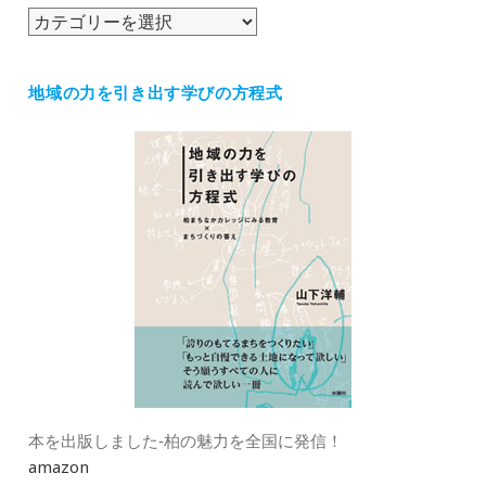
ブ
カ
テ
ゴ
地域の力を引き出す学びの方程式
リ
ー
本を出版しました‐柏の魅力を全国に発信！
amazon