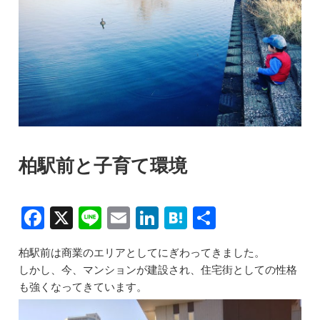
柏駅前と子育て環境
F
X
Li
E
Li
H
共
a
n
m
n
at
有
柏駅前は商業のエリアとしてにぎわってきました。
c
e
ai
k
e
しかし、今、マンションが建設され、住宅街としての性格
e
l
e
n
も強くなってきています。
b
dI
a