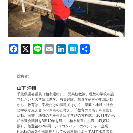
F
X
Li
E
Li
H
共
a
n
m
n
at
有
c
e
ai
k
e
e
l
e
n
投稿者:
b
dI
a
山下 洋輔
o
n
千葉県議会議員（柏市選出）。 元高校教諭。理想の学校を設
立したいと大学院に進学。教員経験、教育学研究や地域活動
o
から、教育は、学校だけの課題ではなく、家庭・地域・社会
と学校が支え合うべきものと考え、「教育のまち」を目指し
k
活動。著書『地域の力を引き出す学びの方程式』 2011年から
柏市議会議員を3期10年を経て、柏市長選に挑戦（43,834
票）。落選後の2年間、シリコンバレーのベンチャー企業
Fractaの政策企画部長として公民連携によってAIで水道管を