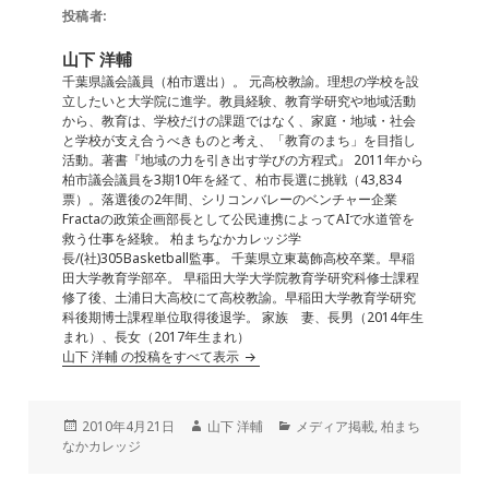
e
l
e
n
投稿者:
b
dI
a
山下 洋輔
o
n
千葉県議会議員（柏市選出）。 元高校教諭。理想の学校を設
立したいと大学院に進学。教員経験、教育学研究や地域活動
o
から、教育は、学校だけの課題ではなく、家庭・地域・社会
と学校が支え合うべきものと考え、「教育のまち」を目指し
k
活動。著書『地域の力を引き出す学びの方程式』 2011年から
柏市議会議員を3期10年を経て、柏市長選に挑戦（43,834
票）。落選後の2年間、シリコンバレーのベンチャー企業
Fractaの政策企画部長として公民連携によってAIで水道管を
救う仕事を経験。 柏まちなかカレッジ学
長/(社)305Basketball監事。 千葉県立東葛飾高校卒業。早稲
田大学教育学部卒。 早稲田大学大学院教育学研究科修士課程
修了後、土浦日大高校にて高校教諭。早稲田大学教育学研究
科後期博士課程単位取得後退学。 家族 妻、長男（2014年生
まれ）、長女（2017年生まれ）
山下 洋輔 の投稿をすべて表示
投
作
カ
2010年4月21日
山下 洋輔
メディア掲載
,
柏まち
稿
成
テ
なかカレッジ
日:
者
ゴ
リ