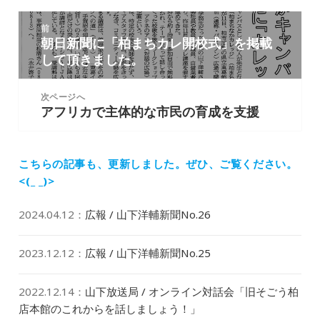
ー
投
前
稿
朝日新聞に「柏まちカレ開校式」を掲載
前
ナ
して頂きました。
の
ビ
投
ゲ
稿:
次ページへ
ー
アフリカで主体的な市民の育成を支援
次
シ
の
ョ
投
ン
稿:
こちらの記事も、更新しました。
ぜひ、ご覧ください。
<(_ _)>
2024.04.12
：
広報 / 山下洋輔新聞No.26
2023.12.12
：
広報 / 山下洋輔新聞No.25
2022.12.14
：
山下放送局 / オンライン対話会「旧そごう柏
店本館のこれからを話しましょう！」