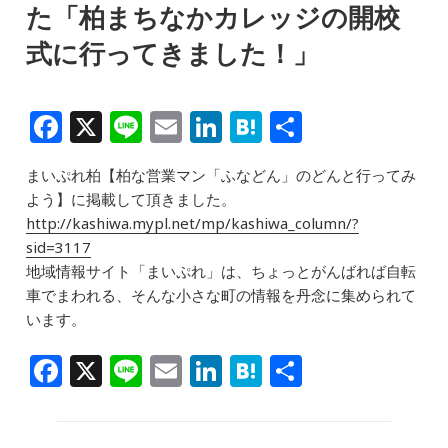
た「柏まちなかカレッジの開校
式に行ってきました！」
F
X
Li
E
Li
H
共
a
n
m
n
at
有
まいぷれ柏【柏な営業マン「ふなどん」のどんと行ってみ
c
e
ai
k
e
よう】に掲載して頂きました。
e
l
e
n
http://kashiwa.mypl.net/mp/kashiwa_column/?
b
dI
a
sid=3117
地域情報サイト「まいぷれ」は、ちょっとがんばれば自転
o
n
車でまわれる、そんな小さな町の情報を丹念に集められて
o
います。
k
F
X
Li
E
Li
H
共
a
n
m
n
at
有
c
e
ai
k
e