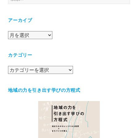
索:
アーカイブ
ア
ー
カ
カテゴリー
イ
ブ
カ
テ
ゴ
地域の力を引き出す学びの方程式
リ
ー