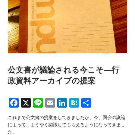
公文書が議論される今こそ―行
政資料アーカイブの提案
F
X
Li
E
Li
H
共
a
n
m
n
at
有
これまで公文書の提案をしてきましたが、今、国会の議論
c
e
ai
k
e
によって、ようやく認識してもらえるようになってきまし
e
l
e
n
た。‬