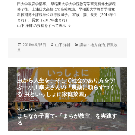
田大学教育学部卒。 早稲田大学大学院教育学研究科修士課程
修了後、土浦日大高校にて高校教諭。早稲田大学教育学研究
科後期博士課程単位取得後退学。 家族 妻、長男（2014年生
まれ）、長女（2017年生まれ）
山下 洋輔 の投稿をすべて表示
投
作
カ
2018年6月5日
山下 洋輔
議会・地方自治
,
行政改
稿
成
テ
革
日:
者
ゴ
リ
ー
投
前
稿
虫から人生を、そして社会のあり方を学
前
ナ
ぶー小川幸夫さんの『農薬に頼らずつく
の
ビ
る 虫といっしょに家庭菜園』
投
ゲ
稿:
ー
次ページへ
シ
まちなか子育て-「まちが教室」を実践す
次
ョ
る
の
ン
投