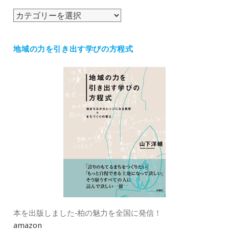
ブ
カ
テ
ゴ
地域の力を引き出す学びの方程式
リ
ー
本を出版しました‐柏の魅力を全国に発信！
amazon