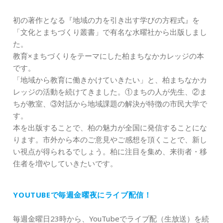
初の著作となる『地域の力を引き出す学びの方程式』を
「文化とまちづくり叢書」で有名な水曜社から出版しまし
た。
教育×まちづくりをテーマにした柏まちなかカレッジの本
です。
「地域から教育に働きかけていきたい」と、柏まちなかカ
レッジの活動を続けてきました。①まちの人が先生、②ま
ちが教室、③対話から地域課題の解決が特徴の市民大学で
す。
本を出版することで、柏の魅力が全国に発信することにな
ります。市外から本のご意見やご感想を頂くことで、新し
い視点が得られるでしょう。柏に注目を集め、来街者・移
住者を増やしていきたいです。
YOUTUBEで毎週金曜夜にライブ配信！
毎週金曜日23時から、YouTubeでライブ配（生放送）を続