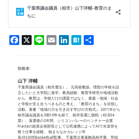
F
X
Li
E
Li
H
共
a
n
m
n
at
有
c
e
ai
k
e
e
l
e
n
投稿者:
b
dI
a
山下 洋輔
o
n
千葉県議会議員（柏市選出）。 元高校教諭。理想の学校を設
立したいと大学院に進学。教員経験、教育学研究や地域活動
o
から、教育は、学校だけの課題ではなく、家庭・地域・社会
と学校が支え合うべきものと考え、「教育のまち」を目指し
k
活動。著書『地域の力を引き出す学びの方程式』 2011年から
柏市議会議員を3期10年を経て、柏市長選に挑戦（43,834
票）。落選後の2年間、シリコンバレーのベンチャー企業
Fractaの政策企画部長として公民連携によってAIで水道管を
救う仕事を経験。 柏まちなかカレッジ学
長/(社)305Basketball監事。 千葉県立東葛飾高校卒業。早稲