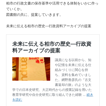
b
dI
a
‪柏市の行政文書の保存基準や活用できる体制をいかに作っ
ていくか。‬
o
n
‪図書館の共に、提案していきます。‬
o
k
未来に伝える柏市の歴史―行政資料アーカイブの提案