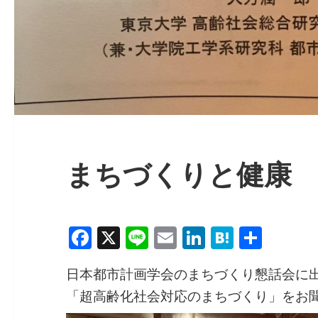
まちづくりと健康
F
X
Li
E
Li
H
共
a
n
m
n
at
有
日本都市計画学会のまちづくり懇話会に
c
e
ai
k
e
「超高齢化社会対応のまちづくり」をお
e
l
e
n