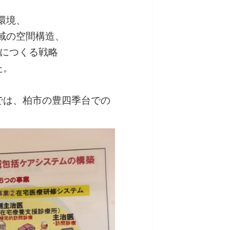
環境、
域の空間構造、
的につくる戦略
た。
では、柏市の豊四季台での