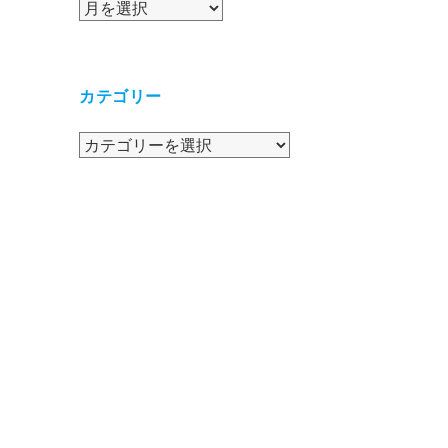
ア
ー
カ
イ
カテゴリー
ブ
カ
テ
ゴ
リ
ー