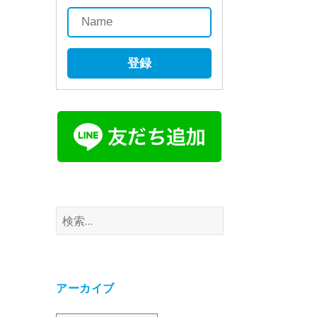
登録
検
索:
アーカイブ