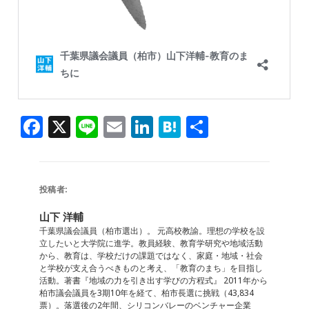
F
X
Li
E
Li
H
共
a
n
m
n
at
有
c
e
ai
k
e
e
l
e
n
投稿者:
b
dI
a
山下 洋輔
o
n
千葉県議会議員（柏市選出）。 元高校教諭。理想の学校を設
立したいと大学院に進学。教員経験、教育学研究や地域活動
o
から、教育は、学校だけの課題ではなく、家庭・地域・社会
と学校が支え合うべきものと考え、「教育のまち」を目指し
k
活動。著書『地域の力を引き出す学びの方程式』 2011年から
柏市議会議員を3期10年を経て、柏市長選に挑戦（43,834
票）。落選後の2年間、シリコンバレーのベンチャー企業