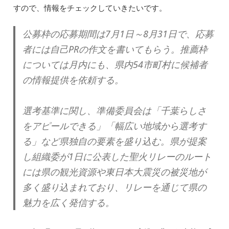
すので、情報をチェックしていきたいです。
公募枠の応募期間は7月1日～8月31日で、応募
者には自己PRの作文を書いてもらう。推薦枠
については月内にも、県内54市町村に候補者
の情報提供を依頼する。
選考基準に関し、準備委員会は「千葉らしさ
をアピールできる」「幅広い地域から選考す
る」など県独自の要素を盛り込む。県が提案
し組織委が1日に公表した聖火リレーのルート
には県の観光資源や東日本大震災の被災地が
多く盛り込まれており、リレーを通じて県の
魅力を広く発信する。