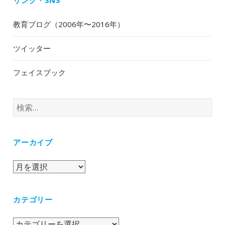
リンク・SNS
教育ブログ（2006年〜2016年）
ツイッター
フェイスブック
検
索:
アーカイブ
ア
ー
カ
カテゴリー
イ
ブ
カ