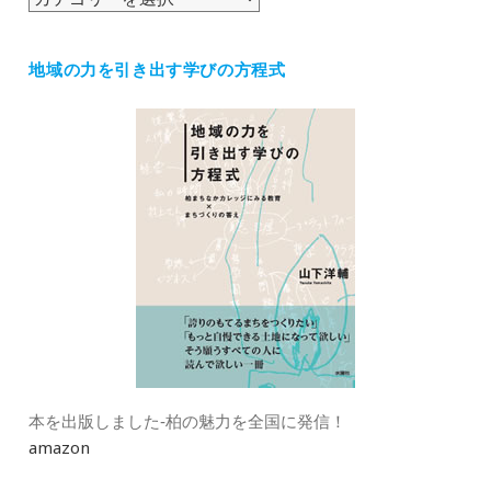
テ
ゴ
地域の力を引き出す学びの方程式
リ
ー
本を出版しました‐柏の魅力を全国に発信！
amazon