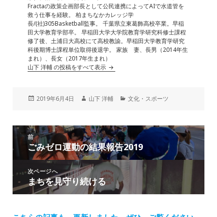
Fractaの政策企画部長として公民連携によってAIで水道管を
救う仕事を経験。 柏まちなかカレッジ学
長/(社)305Basketball監事。 千葉県立東葛飾高校卒業。早稲
田大学教育学部卒。 早稲田大学大学院教育学研究科修士課程
修了後、土浦日大高校にて高校教諭。早稲田大学教育学研究
科後期博士課程単位取得後退学。 家族 妻、長男（2014年生
まれ）、長女（2017年生まれ）
山下 洋輔 の投稿をすべて表示
投
作
カ
2019年6月4日
山下 洋輔
文化・スポーツ
稿
成
テ
日:
者
ゴ
リ
投
ー
前
稿
ごみゼロ運動の結果報告2019
前
ナ
の
ビ
投
次ページへ
ゲ
まちを見守り続ける
次
稿:
ー
の
シ
投
ョ
稿:
こちらの記事も、更新しました。
ぜひ、ご覧ください。