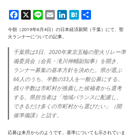
F
X
Li
E
Li
H
共
a
n
m
n
at
有
今朝（2019年6月4日）の日本経済新聞（千葉）にて、聖
c
e
ai
k
e
火ランナーについての記事。
e
l
e
n
b
dI
a
千葉県は3日、2020年東京五輪の聖火リレー準
o
n
備委員会（会長・滝川伸輔副知事）を開き、
o
ランナー募集の基本方針を決めた。県が選ぶ
66人のうち、半数の33人を一般公募にする。
k
残り半数は市町村が推薦した候補者から選考
する。県担当者は「地域バランスに配慮し、
できるだけ多くの市町村から選びたい」（開
催準備課）と話す。
応募は来月からのようです。基準についても示されていま