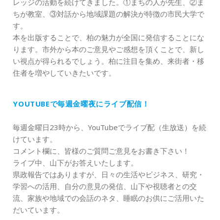
レッジの活動を続けてきました。①まちの人が先生、②ま
ちが教室、③対話から地域課題の解決が特徴の市民大学で
す。
本を出版することで、柏の魅力が全国に発信することにな
ります。市外から本のご意見やご感想を頂くことで、新し
い視点が得られるでしょう。柏に注目を集め、来街者・移
住者を増やしていきたいです。
YOUTUBEで毎週金曜夜にライブ配信！
毎週金曜日23時から、YouTubeでライブ配（生放送）を続
けています。
コメント欄に、皆様のご質問ご意見をお書き下さい！
ライブ中、山下がお答えいたします。
県政報告ではありますが、日々の生活やビジネス、研究・
学習への活用、自分の意見の発信、山下や視聴者との交
流、家族や地域での会話のネタ、睡眠のお供にご活用いた
だいています。