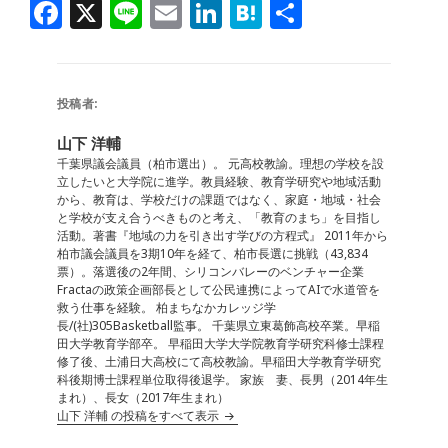
F
X
Li
E
Li
H
共
a
n
m
n
at
有
c
e
ai
k
e
e
l
e
n
投稿者:
b
dI
a
山下 洋輔
o
n
千葉県議会議員（柏市選出）。 元高校教諭。理想の学校を設
立したいと大学院に進学。教員経験、教育学研究や地域活動
o
から、教育は、学校だけの課題ではなく、家庭・地域・社会
と学校が支え合うべきものと考え、「教育のまち」を目指し
k
活動。著書『地域の力を引き出す学びの方程式』 2011年から
柏市議会議員を3期10年を経て、柏市長選に挑戦（43,834
票）。落選後の2年間、シリコンバレーのベンチャー企業
Fractaの政策企画部長として公民連携によってAIで水道管を
救う仕事を経験。 柏まちなかカレッジ学
長/(社)305Basketball監事。 千葉県立東葛飾高校卒業。早稲
田大学教育学部卒。 早稲田大学大学院教育学研究科修士課程
修了後、土浦日大高校にて高校教諭。早稲田大学教育学研究
科後期博士課程単位取得後退学。 家族 妻、長男（2014年生
まれ）、長女（2017年生まれ）
山下 洋輔 の投稿をすべて表示