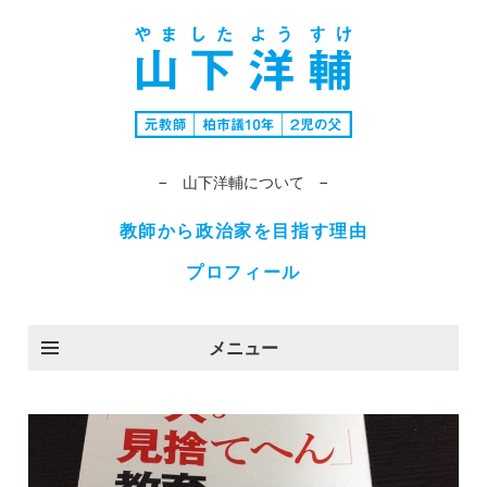
− 山下洋輔について −
教師から政治家を目指す理由
プロフィール
メニュー