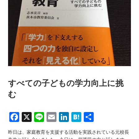
すべての子どもの学力向上に挑
む
F
X
Li
E
Li
H
共
a
n
m
n
at
有
昨日は、家庭教育を支援する活動を実践されている元校長
c
e
ai
k
e