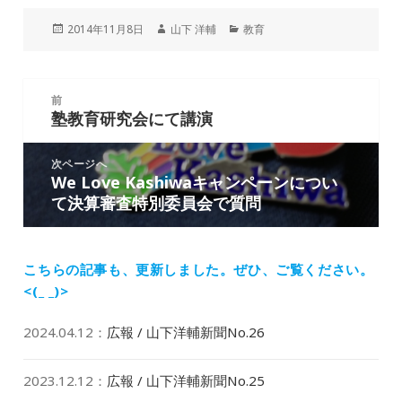
投
作
カ
2014年11月8日
山下 洋輔
教育
稿
成
テ
日:
者
ゴ
リ
投
ー
前
稿
塾教育研究会にて講演
前
ナ
の
ビ
投
次ページへ
ゲ
We Love Kashiwaキャンペーンについ
次
稿:
ー
て決算審査特別委員会で質問
の
シ
投
ョ
稿:
ン
こちらの記事も、更新しました。
ぜひ、ご覧ください。
<(_ _)>
2024.04.12
：
広報 / 山下洋輔新聞No.26
2023.12.12
：
広報 / 山下洋輔新聞No.25