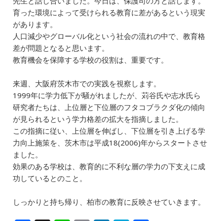
先生と話し合いました。今日は、保護司の方と話します。
e
l
e
n
育った環境によって受けられる教育に差があるという現実
b
dI
a
があります。
人口減少やグローバル化という社会の流れの中で、教育格
o
n
差が問題となると思います。
o
教育機会を保障する学校の役割は、重要です。
k
来週、大阪府茨木市での実践を視察します。
1999年に学力低下が騒がれましたが、苅谷氏や志水氏ら
研究者たちは、上位層と下位層のフタコブラクダ化の傾向
が見られるという学力格差の拡大を指摘しました。
この指摘に従い、上位層を伸ばし、下位層を引き上げる学
力向上施策を、茨木市は平成18(2006)年からスタートさせ
ました。
効果のある学校は、教育的に不利な層の学力の下支えに成
功しているとのこと。
しっかりと持ち帰り、柏市の教育に反映させていきます。