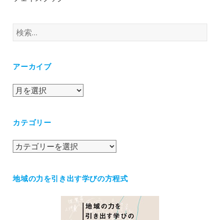
検
索:
アーカイブ
ア
ー
カ
カテゴリー
イ
ブ
カ
テ
ゴ
地域の力を引き出す学びの方程式
リ
ー