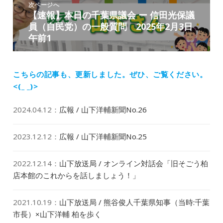
次ページへ
シ
【速報】本日の千葉県議会 ー 信田光保議
次
ョ
員（自民党）の一般質問 2025年2月3日
の
ン
午前1
投
稿:
こちらの記事も、更新しました。
ぜひ、ご覧ください。
<(_ _)>
2024.04.12
：
広報 / 山下洋輔新聞No.26
2023.12.12
：
広報 / 山下洋輔新聞No.25
2022.12.14
：
山下放送局 / オンライン対話会「旧そごう柏
店本館のこれからを話しましょう！」
2021.10.19
：
山下放送局 / 熊谷俊人千葉県知事（当時:千葉
市長）×山下洋輔 柏を歩く