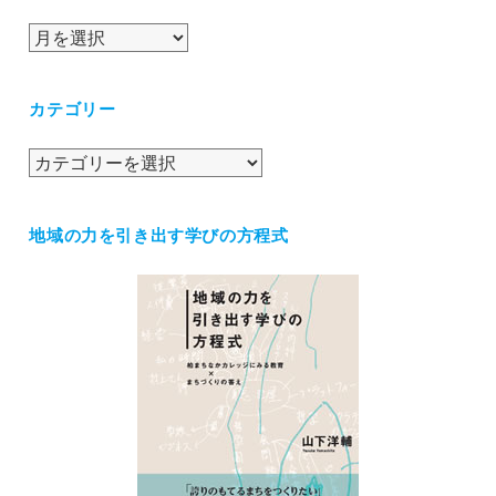
ア
ー
カ
カテゴリー
イ
ブ
カ
テ
ゴ
地域の力を引き出す学びの方程式
リ
ー