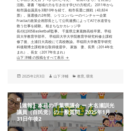
k
活動。著書『地域の力を引き出す学びの方程式』 2011年から
柏市議会議員を3期10年を経て、柏市長選に挑戦（43,834
票）。落選後の2年間、シリコンバレーのベンチャー企業
Fractaの政策企画部長として公民連携によってAIで水道管を
救う仕事を経験。 柏まちなかカレッジ学
長/(社)305Basketball監事。 千葉県立東葛飾高校卒業。早稲
田大学教育学部卒。 早稲田大学大学院教育学研究科修士課程
修了後、土浦日大高校にて高校教諭。早稲田大学教育学研究
科後期博士課程単位取得後退学。 家族 妻、長男（2014年生
まれ）、長女（2017年生まれ）
山下 洋輔 の投稿をすべて表示
投
作
カ
2025年2月3日
山下 洋輔
教育
,
環境
稿
成
テ
日:
者
ゴ
リ
投
ー
前
稿
【速報】本日の千葉県議会 ー 木名瀬訓光
前
ナ
議員（自民党）の一般質問 2025年1月
の
ビ
31日午後2
投
ゲ
稿:
ー