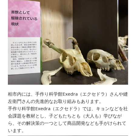
b
dI
a
o
n
o
k
柏市内には、手作り科学館Exedra（エクセドラ）さんや縫
左衛門さんの先進的なお取り組みもあります。
手作り科学館Exedra（エクセドラ）では、キョンなどを社
会課題を教材とし、子どもたちとも（大人も）学びなが
ら、その解決策の一つとして商品開発なども手がけられて
います。