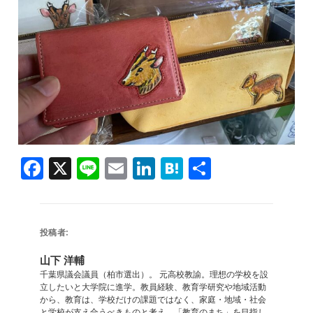
F
X
Li
E
Li
H
共
a
n
m
n
at
有
c
e
ai
k
e
e
l
e
n
投稿者:
b
dI
a
山下 洋輔
o
n
千葉県議会議員（柏市選出）。 元高校教諭。理想の学校を設
立したいと大学院に進学。教員経験、教育学研究や地域活動
o
から、教育は、学校だけの課題ではなく、家庭・地域・社会
と学校が支え合うべきものと考え、「教育のまち」を目指し