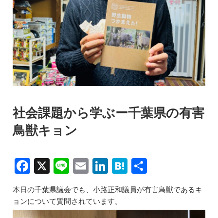
社会課題から学ぶー千葉県の有害
鳥獣キョン
F
X
Li
E
Li
H
共
a
n
m
n
at
有
本日の千葉県議会でも、小路正和議員が有害鳥獣であるキ
c
e
ai
k
e
ョンについて質問されています。
e
l
e
n