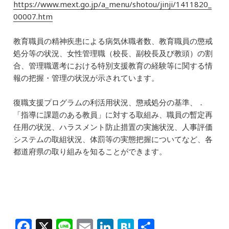
https://www.mext.go.jp/a_menu/shotou/jinji/1411820_
o
00007.htm
k
教育職員の精神疾患による病気休職者数、教育職員の懲戒
処分等の状況、女性管理職（校長、副校長及び教頭）の割
合、管理職選考における特別支援教育の経験等に関する情
報の把握・管理の状況が示されています。
復職支援プログラムの利活用状況、懲戒処分の基準、．
「指導に課題のある教員」に対する取組み、職員の暫定再
任用の状況、ハラスメント防止措置の実施状況、人事評価
システムの取組状況、体罰等の実態把握についてなど、各
都道府県の取り組みを知ることができます。
F
X
Li
E
Li
H
共