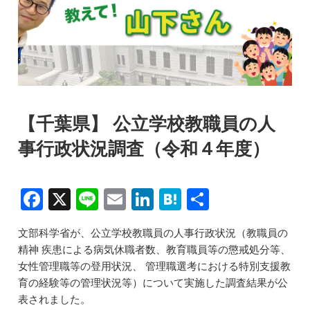
【千葉県】 公立学校教職員の人
事行政状況調査（令和４年度）
F
X
Li
E
Li
H
共
a
n
m
n
at
有
文部科学省が、公立学校教職員の人事行政状況（教職員の
c
e
ai
k
e
精神 疾患による病気休職者数、教育職員等の懲戒処分等、
e
l
e
n
女性管理職等の登用状況、 管理職選考における特別支援教
b
dI
a
育の経験等の管理状況等）について実施した調査結果が公
表されました。
o
n