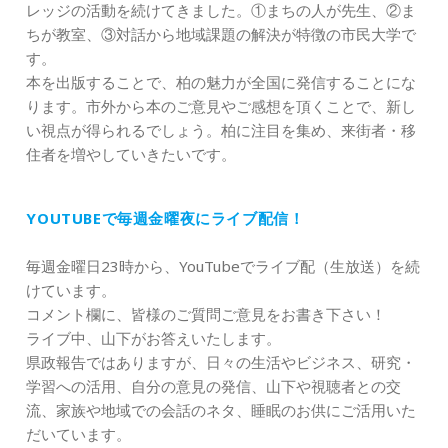
レッジの活動を続けてきました。①まちの人が先生、②ま
ちが教室、③対話から地域課題の解決が特徴の市民大学で
す。
本を出版することで、柏の魅力が全国に発信することにな
ります。市外から本のご意見やご感想を頂くことで、新し
い視点が得られるでしょう。柏に注目を集め、来街者・移
住者を増やしていきたいです。
YOUTUBEで毎週金曜夜にライブ配信！
毎週金曜日23時から、YouTubeでライブ配（生放送）を続
けています。
コメント欄に、皆様のご質問ご意見をお書き下さい！
ライブ中、山下がお答えいたします。
県政報告ではありますが、日々の生活やビジネス、研究・
学習への活用、自分の意見の発信、山下や視聴者との交
流、家族や地域での会話のネタ、睡眠のお供にご活用いた
だいています。