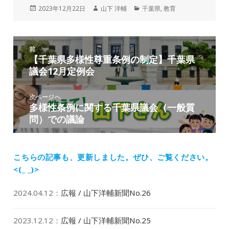
投
作
カ
2023年12月22日
山下 洋輔
千葉県
,
教育
稿
成
テ
日:
者
ゴ
リ
投
ー
前
稿
【千葉県多様性尊重条例の制定】千葉県
前
ナ
議会12月定例会
の
ビ
投
ゲ
稿:
次ページへ
ー
多様性条例に関する千葉県議会（一般質
次
シ
問）での議論
の
ョ
投
ン
稿:
こちらの記事も、更新しました。
ぜひ、ご覧ください。
<(_ _)>
2024.04.12
：
広報 / 山下洋輔新聞No.26
2023.12.12
：
広報 / 山下洋輔新聞No.25