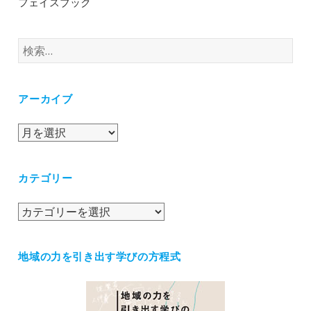
フェイスブック
検
索:
アーカイブ
ア
ー
カ
カテゴリー
イ
ブ
カ
テ
ゴ
地域の力を引き出す学びの方程式
リ
ー