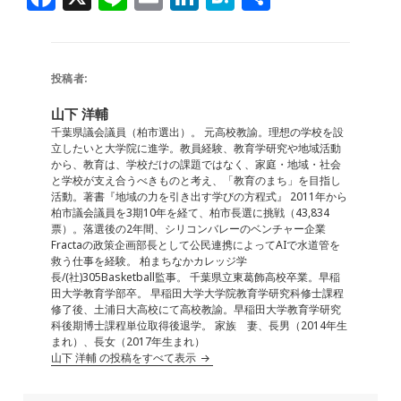
a
n
m
n
at
有
c
e
ai
k
e
e
l
e
n
投稿者:
b
dI
a
山下 洋輔
o
n
千葉県議会議員（柏市選出）。 元高校教諭。理想の学校を設
立したいと大学院に進学。教員経験、教育学研究や地域活動
o
から、教育は、学校だけの課題ではなく、家庭・地域・社会
と学校が支え合うべきものと考え、「教育のまち」を目指し
k
活動。著書『地域の力を引き出す学びの方程式』 2011年から
柏市議会議員を3期10年を経て、柏市長選に挑戦（43,834
票）。落選後の2年間、シリコンバレーのベンチャー企業
Fractaの政策企画部長として公民連携によってAIで水道管を
救う仕事を経験。 柏まちなかカレッジ学
長/(社)305Basketball監事。 千葉県立東葛飾高校卒業。早稲
田大学教育学部卒。 早稲田大学大学院教育学研究科修士課程
修了後、土浦日大高校にて高校教諭。早稲田大学教育学研究
科後期博士課程単位取得後退学。 家族 妻、長男（2014年生
まれ）、長女（2017年生まれ）
山下 洋輔 の投稿をすべて表示