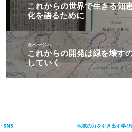
これからの世界で生きる知恵
前
ナ
化を語るために
の
ビ
投
ゲ
稿:
ー
シ
次ページへ
これからの開発は緑を壊す
ョ
次
ン
していく
の
投
稿:
・SNS
地域の力を引き出す学び