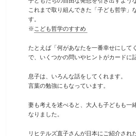
子どもたちの自由な発想を引き出すような
b
dI
a
これまで取り組んできた「子ども哲学」
o
n
す。
o
※
こども哲学のすすめ
k
たとえば「何があなたを一番幸せにして
で、いくつかの問いやヒントがカードに
息子は、いろんな話をしてくれます。
言葉の勉強にもなっています。
妻も考えを述べると、大人も子どもも一
なりました。
リヒテルズ直子さんが日本にご紹介され