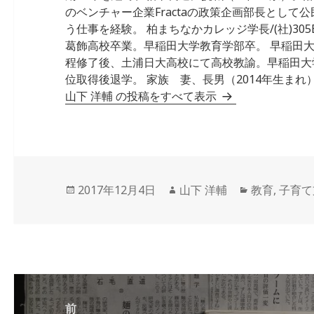
のベンチャー企業Fractaの政策企画部長として
う仕事を経験。 柏まちなかカレッジ学長/(社)305Ba
葛飾高校卒業。早稲田大学教育学部卒。 早稲田
程修了後、土浦日大高校にて高校教諭。早稲田大
位取得後退学。 家族 妻、長男（2014年生まれ）
山下 洋輔 の投稿をすべて表示
投
作
カ
2017年12月4日
山下 洋輔
教育
,
子育て
稿
成
テ
日:
者
ゴ
リ
ー
投
稿
前