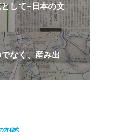
として−日本の文
のでなく、産み出
の方程式