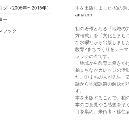
グ（2006年〜2016年）
本を出版しました‐柏の魅
amazon
ター
初の著作となる『地域の
スブック
方程式』を「文化とまち
な水曜社から出版しまし
教育×まちづくりをテー
レッジの本です。
「地域から教育に働きか
柏まちなかカレッジの活
た。①まちの人が先生、
話から地域課題の解決が
す。
本を出版することで、柏
本のご意見やご感想を頂
目を集め、来街者・移住