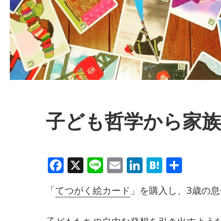
子ども哲学から家族
F
X
Li
E
Li
H
共
a
n
m
n
at
有
「
てつがく絵カード
」を購入し、3歳の
c
e
ai
k
e
e
l
e
n