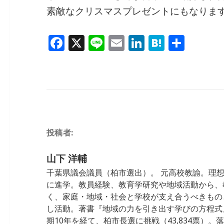
素敵なクリスマスプレゼントにもなりま
F
X
Li
E
Li
H
共
a
n
m
n
at
有
c
e
ai
k
e
e
l
e
n
b
dI
a
o
n
投稿者:
o
k
山下 洋輔
千葉県議会議員（柏市選出）。 元高校教諭。理
に進学。教員経験、教育学研究や地域活動から、
く、家庭・地域・社会と学校が支え合うべきもの
し活動。著書『地域の力を引き出す学びの方程式』 
期10年を経て、柏市長選に挑戦（43,834票）