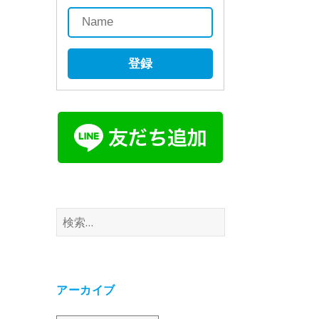
登録
検
索:
アーカイブ