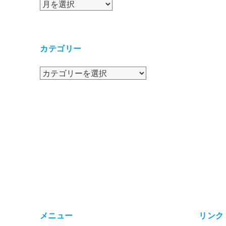
ア
ー
カ
イ
カテゴリー
ブ
カ
テ
ゴ
リ
ー
メニュー
リンク