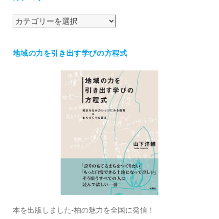
ブ
カ
テ
ゴ
地域の力を引き出す学びの方程式
リ
ー
本を出版しました‐柏の魅力を全国に発信！