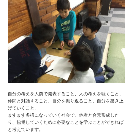
b
dI
a
o
n
o
k
自分の考えを人前で発表すること、人の考えを聴くこと、
仲間と対話すること、自分を振り返ること、自分を築き上
げていくこと。
ますます多様になっていく社会で、他者と合意形成した
り、協働していくために必要なことを学ぶことができれば
と考えています。