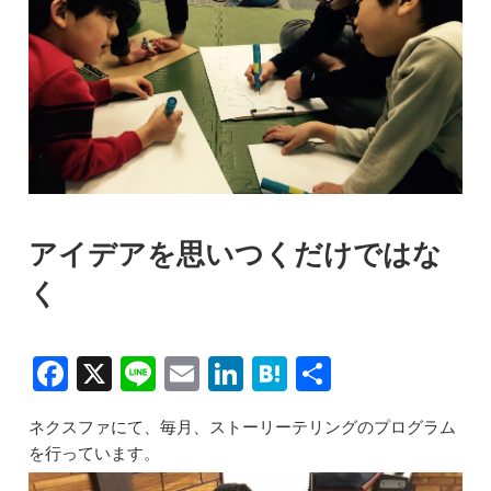
アイデアを思いつくだけではな
く
F
X
Li
E
Li
H
共
a
n
m
n
at
有
ネクスファにて、毎月、ストーリーテリングのプログラム
c
e
ai
k
e
を行っています。
e
l
e
n