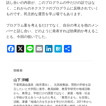
話し合いの内容が、このプログラムの中だけの話ではな
く、これからのネクスファのプログラムに反映されていく
ものです。民主的な運営を学ぶ場でもあります。
プログラム案を考えるだけでなく、自分の考えを他のメン
バーと話し合い、どのように発表すれば効果的か考えるこ
とも、今回の狙いでした。
F
X
Li
E
Li
H
共
a
n
m
n
at
有
c
e
ai
k
e
e
l
e
n
投稿者:
b
dI
a
山下 洋輔
o
n
千葉県議会議員（柏市選出）。 元高校教諭。理想の学校を設
立したいと大学院に進学。教員経験、教育学研究や地域活動
o
から、教育は、学校だけの課題ではなく、家庭・地域・社会
と学校が支え合うべきものと考え、「教育のまち」を目指し
k
活動。著書『地域の力を引き出す学びの方程式』 2011年から
柏市議会議員を3期10年を経て、柏市長選に挑戦（43,834