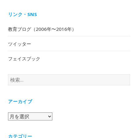
リンク・SNS
教育ブログ（2006年〜2016年）
ツイッター
フェイスブック
検
索:
アーカイブ
ア
ー
カ
カテゴリー
イ