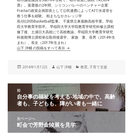
票）。落選後の2年間、シリコンバレーのベンチャー企業
Fractaの政策企画部長として公民連携によってAIで水道管を
救う仕事を経験。 柏まちなかカレッジ学
長/(社)305Basketball監事。 千葉県立東葛飾高校卒業。早稲
田大学教育学部卒。 早稲田大学大学院教育学研究科修士課程
修了後、土浦日大高校にて高校教諭。早稲田大学教育学研究
科後期博士課程単位取得後退学。 家族 妻、長男（2014年生
まれ）、長女（2017年生まれ）
山下 洋輔 の投稿をすべて表示
投
作
カ
2016年1月12日
山下 洋輔
教育
,
子育て支援
稿
成
テ
日:
者
ゴ
リ
投
ー
前
稿
自分事の福祉を考える-地域の中で、高齢
前
ナ
者も、子どもも、障がい者も一緒に
の
ビ
投
ゲ
稿:
次ページへ
ー
町会で芳野金陵展を見学
次
シ
の