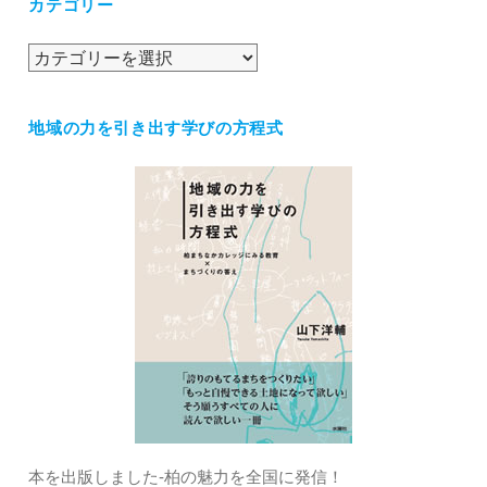
カテゴリー
イ
ブ
カ
テ
ゴ
地域の力を引き出す学びの方程式
リ
ー
本を出版しました‐柏の魅力を全国に発信！