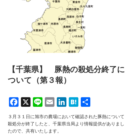
【千葉県】 豚熱の殺処分終了に
ついて（第３報）
F
X
Li
E
Li
H
共
a
n
m
n
at
有
３月３１日に旭市の農場において確認された豚熱について
c
e
ai
k
e
殺処分が
終了したと、千葉県当局より情報提供がありまし
e
l
e
n
たので、共有いたします。