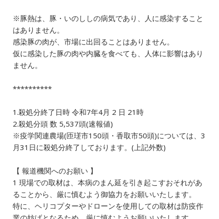
b
dI
a
※豚熱は、豚・いのししの病気であり、人に感染すること
o
n
はありません。
o
感染豚の肉が、市場に出回ることはありません。
k
仮に感染した豚の肉や内臓を食べても、人体に影響はあり
ません。
**********
1.殺処分終了日時 令和7年4月 2 日 21時
2.殺処分頭 数 5,537頭(速報値)
※疫学関連農場(匝瑳市150頭・香取市50頭)については、3
月31日に殺処分終了しております。(上記外数)
【 報道機関へのお願い 】
1 現場での取材は、本病のまん延を引き起こすおそれがあ
ることから、厳に慎むよう御協力をお願いいたします。
特に、ヘリコプターやドローンを使用しての取材は防疫作
業の妨げとなるため、厳に慎むようお願いいたします。