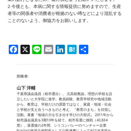
2 今後とも、本病に関する情報提供に努めますので、生産
者等の関係者や消費者が根拠のない噂などにより混乱する
ことのないよう、御協力をお願いします。
F
X
Li
E
Li
H
共
a
n
m
n
at
有
c
e
ai
k
e
e
l
e
n
投稿者:
b
dI
a
山下 洋輔
o
n
千葉県議会議員（柏市選出）。 元高校教諭。理想の学校を設
立したいと大学院に進学。教員経験、教育学研究や地域活動
o
から、教育は、学校だけの課題ではなく、家庭・地域・社会
と学校が支え合うべきものと考え、「教育のまち」を目指し
k
活動。著書『地域の力を引き出す学びの方程式』 2011年から
柏市議会議員を3期10年を経て、柏市長選に挑戦（43,834
票）。落選後の2年間、シリコンバレーのベンチャー企業
Fractaの政策企画部長として公民連携によってAIで水道管を