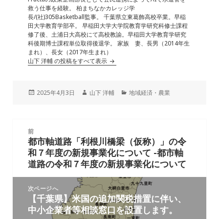
救う仕事を経験。 柏まちなかカレッジ学
長/(社)305Basketball監事。 千葉県立東葛飾高校卒業。早稲
田大学教育学部卒。 早稲田大学大学院教育学研究科修士課程
修了後、土浦日大高校にて高校教諭。早稲田大学教育学研究
科後期博士課程単位取得後退学。 家族 妻、長男（2014年生
まれ）、長女（2017年生まれ）
山下 洋輔 の投稿をすべて表示
投
作
カ
2025年4月3日
山下 洋輔
地域経済・農業
稿
成
テ
日:
者
ゴ
リ
投
ー
前
稿
都市軸道路「利根川橋梁（仮称）」の令
前
ナ
和７年度の新規事業化について -都市軸
の
ビ
道路の令和７年度の新規事業化について
投
ゲ
稿:
ー
次ページへ
シ
【千葉県】米国の追加関税措置に伴い、
次
ョ
中小企業者等相談窓口を設置します。
の
ン