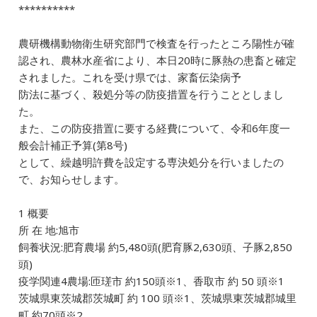
b
dI
a
**********
o
n
農研機構動物衛生研究部門で検査を行ったところ陽性が確
o
認され、農林水産省により、本日20時に豚熱の患畜と確定
k
されました。これを受け県では、家畜伝染病予
防法に基づく、殺処分等の防疫措置を行うこととしまし
た。
また、この防疫措置に要する経費について、令和6年度一
般会計補正予算(第8号)
として、繰越明許費を設定する専決処分を行いましたの
で、お知らせします。
1 概要
所 在 地:旭市
飼養状況:肥育農場 約5,480頭(肥育豚2,630頭、子豚2,850
頭)
疫学関連4農場:匝瑳市 約150頭※1、香取市 約 50 頭※1
茨城県東茨城郡茨城町 約 100 頭※1、茨城県東茨城郡城里
町 約70頭※2