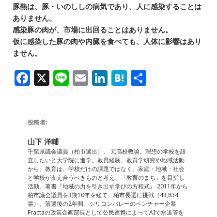
豚熱は、豚・いのししの病気であり、人に感染することは
ありません。
感染豚の肉が、市場に出回ることはありません。
仮に感染した豚の肉や内臓を食べても、人体に影響はあり
ません。
F
X
Li
E
Li
H
共
a
n
m
n
at
有
c
e
ai
k
e
e
l
e
n
投稿者:
b
dI
a
山下 洋輔
o
n
千葉県議会議員（柏市選出）。 元高校教諭。理想の学校を設
立したいと大学院に進学。教員経験、教育学研究や地域活動
o
から、教育は、学校だけの課題ではなく、家庭・地域・社会
と学校が支え合うべきものと考え、「教育のまち」を目指し
k
活動。著書『地域の力を引き出す学びの方程式』 2011年から
柏市議会議員を3期10年を経て、柏市長選に挑戦（43,834
票）。落選後の2年間、シリコンバレーのベンチャー企業
Fractaの政策企画部長として公民連携によってAIで水道管を