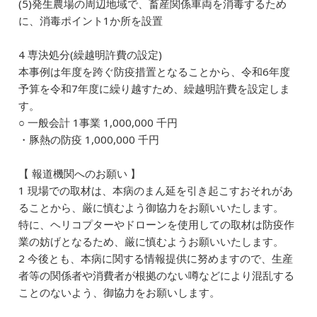
(5)発生農場の周辺地域で、畜産関係車両を消毒するため
に、消毒ポイント1か所を設置
4 専決処分(繰越明許費の設定)
本事例は年度を跨ぐ防疫措置となることから、令和6年度
予算を令和7年度に繰り越すため、繰越明許費を設定しま
す。
○ 一般会計 1事業 1,000,000 千円
・豚熱の防疫 1,000,000 千円
【 報道機関へのお願い 】
1 現場での取材は、本病のまん延を引き起こすおそれがあ
ることから、厳に慎むよう御協力をお願いいたします。
特に、ヘリコプターやドローンを使用しての取材は防疫作
業の妨げとなるため、厳に慎むようお願いいたします。
2 今後とも、本病に関する情報提供に努めますので、生産
者等の関係者や消費者が根拠のない噂などにより混乱する
ことのないよう、御協力をお願いします。