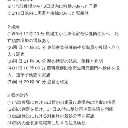
※1:当該農場から10日以内に移動があった子豚
※2:10日以内に患畜と接触のあった繁殖豚
2 経緯
(1)30日 12時 20 分 農場主から東部家畜保健衛生所へ、死
亡頭数増加の通報あり
(2)同 日 14 時 35 分 東部家畜保健衛生所職員が農場へ立ち
入り調査
(3)同 日 21 時 00 分 県の検査の結果、陽性と判明
(4)31日 10 時 00 分 農研機構動物衛生研究部門へ検体を搬
入、遺伝子検査を実施
(5)同 日 20 時 00 分 患畜と確定
3 県の対応
(1)当該農場における出荷の自粛及び農場内の消毒の指導
(2)国の判定を受け、31日20時に県対策本部会議を開催
(3)当該施設における対象豚の殺処分等を実施
(4)県内の全養豚農場等に対する注意喚起