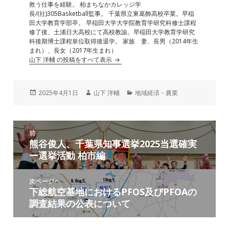
救う仕事を経験。 柏まちなかカレッジ学
長/(社)305Basketball監事。 千葉県立東葛飾高校卒業。早稲
田大学教育学部卒。 早稲田大学大学院教育学研究科修士課程
修了後、土浦日大高校にて高校教諭。早稲田大学教育学研究
科後期博士課程単位取得後退学。 家族 妻、長男（2014年生
まれ）、長女（2017年生まれ）
山下 洋輔 の投稿をすべて表示
投
作
カ
2025年4月1日
山下 洋輔
地域経済・農業
稿
成
テ
日:
者
ゴ
リ
投
ー
前
稿
熊谷俊人、千葉県知事選挙2025当選確実
前
ナ
ー選挙活動 柏市編
の
ビ
投
ゲ
稿:
次ページへ
ー
下総航空基地におけるPFOS及びPFOAの
次
シ
調査結果の公表について
の
ョ
投
ン
稿: