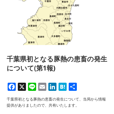
千葉県初となる豚熱の患畜の発生
について(第1報)
F
X
Li
E
Li
H
共
a
n
m
n
at
有
千葉県初となる豚熱の患畜の発生について、当局から情報
c
e
ai
k
e
提供がありましたので、共有いたします。
e
l
e
n