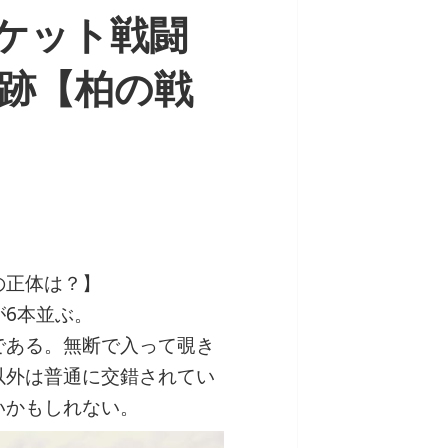
ロケット戦闘
跡【柏の戦
の正体は？】
6本並ぶ。
である。無断で入って覗き
以外は普通に交錯されてい
いかもしれない。