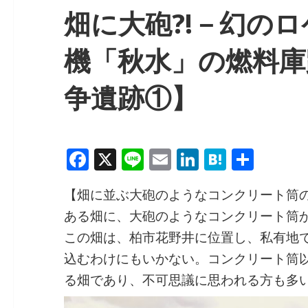
畑に大砲?!－幻の
機「秋水」の燃料庫
争遺跡①】
F
X
Li
E
Li
H
共
a
n
m
n
at
有
【畑に並ぶ大砲のようなコンクリート筒
c
e
ai
k
e
ある畑に、大砲のようなコンクリート筒が
e
l
e
n
この畑は、柏市花野井に位置し、私有地
b
dI
a
込むわけにもいかない。コンクリート筒
o
n
る畑であり、不可思議に思われる方も多
o