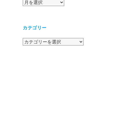
ア
ー
カ
イ
カテゴリー
ブ
カ
テ
ゴ
リ
ー