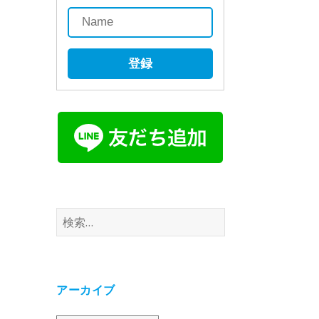
登録
検
索:
アーカイブ