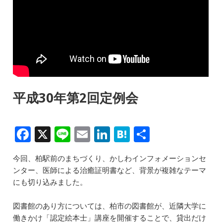
平成30年第2回定例会
F
X
Li
E
Li
H
共
a
n
m
n
at
有
今回、柏駅前のまちづくり、かしわインフォメーションセ
c
e
ai
k
e
ンター、医師による治癒証明書など、背景が複雑なテーマ
e
l
e
n
にも切り込みました。
b
dI
a
図書館のあり方については、柏市の図書館が、近隣大学に
o
n
働きかけ「認定絵本士」講座を開催することで、貸出だけ