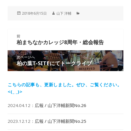
a
n
m
n
at
有
c
e
ai
k
e
投
作
カ
2018年6月15日
山下 洋輔
e
l
e
n
稿
成
テ
日:
者
ゴ
b
dI
a
リ
投
ー
o
n
前
稿
柏まちなかカレッジ8周年・総会報告
前
o
ナ
の
k
ビ
投
次ページへ
ゲ
柏の葉T-SITEにてトークライブ
次
稿:
ー
の
シ
投
ョ
稿:
こちらの記事も、更新しました。
ぜひ、ご覧ください。
ン
<(_ _)>
2024.04.12
：
広報 / 山下洋輔新聞No.26
2023.12.12
：
広報 / 山下洋輔新聞No.25