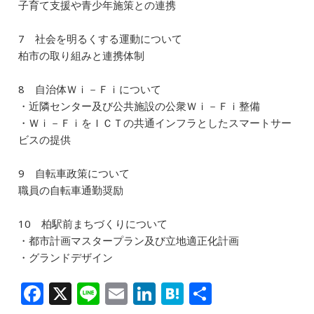
子育て支援や青少年施策との連携
7 社会を明るくする運動について
柏市の取り組みと連携体制
8 自治体Ｗｉ－Ｆｉについて
・近隣センター及び公共施設の公衆Ｗｉ－Ｆｉ整備
・Ｗｉ－ＦｉをＩＣＴの共通インフラとしたスマートサー
ビスの提供
9 自転車政策について
職員の自転車通勤奨励
10 柏駅前まちづくりについて
・都市計画マスタープラン及び立地適正化計画
・グランドデザイン
F
X
Li
E
Li
H
共