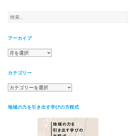
検
索:
アーカイブ
ア
ー
カ
カテゴリー
イ
ブ
カ
テ
ゴ
地域の力を引き出す学びの方程式
リ
ー