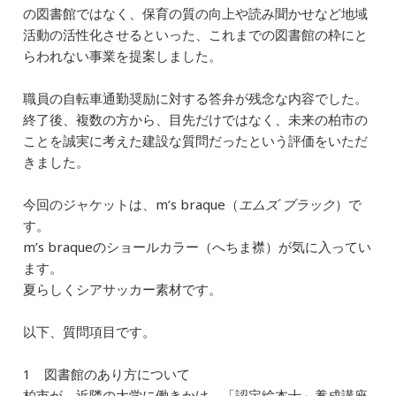
o
の図書館ではなく、保育の質の向上や読み聞かせなど地域
k
活動の活性化させるといった、これまでの図書館の枠にと
らわれない事業を提案しました。
職員の自転車通勤奨励に対する答弁が残念な内容でした。
終了後、複数の方から、目先だけではなく、未来の柏市の
ことを誠実に考えた建設な質問だったという評価をいただ
きました。
今回のジャケットは、m’s braque（
エムズ ブラック
）で
す。
m’s braqueのショールカラー（へちま襟）が気に入ってい
ます。
夏らしくシアサッカー素材です。
以下、質問項目です。
1 図書館のあり方について
柏市が、近隣の大学に働きかけ、「認定絵本士」養成講座