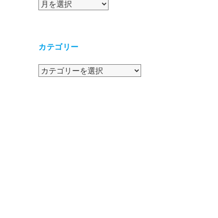
ア
ー
カ
イ
カテゴリー
ブ
カ
テ
ゴ
リ
ー