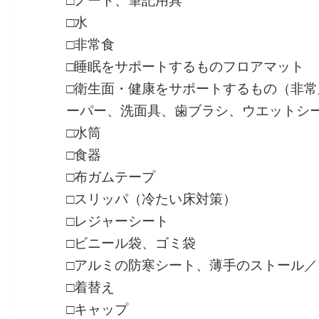
□ノート、筆記用具
□水
□非常食
□睡眠をサポートするものフロアマット
□衛生面・健康をサポートするもの（非
ーパー、洗面具、歯ブラシ、ウエットシ
□水筒
□食器
□布ガムテープ
□スリッパ（冷たい床対策）
□レジャーシート
□ビニール袋、ゴミ袋
□アルミの防寒シート、薄手のストール／
□着替え
□キャップ