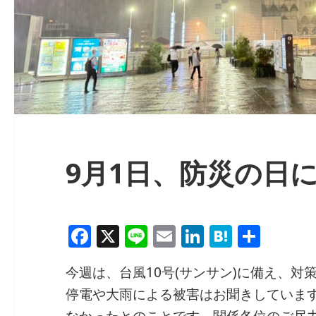
9月1日、防災の日
F
X
Li
E
Li
H
共
a
n
m
n
at
有
今週は、台風10号(サンサン)に備え、対
c
e
ai
k
e
停電や大雨による被害はお聞きしていま
e
l
e
n