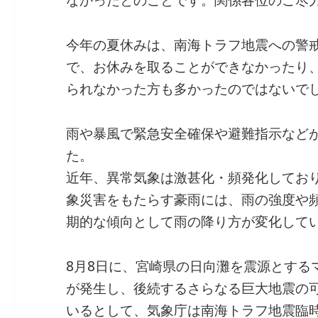
なかったとのことです。関係各位のご尽
b
dI
a
o
n
今年の夏休みは、南海トラフ地震への警
o
で、お休みを取ることができなかったり
k
られなかった方も多かったのではないで
雨や暴風で緊急安全確保や避難指示など
た。
近年、異常気象は激甚化・頻発化してお
象災害をもたらす豪雨には、雨の強度や
期的な傾向として雨の降り方が変化して
8月8日に、宮崎県の日向灘を震源とするマ
が発生し、後続するさらなる巨大地震の
いるとして、気象庁は南海トラフ地震臨