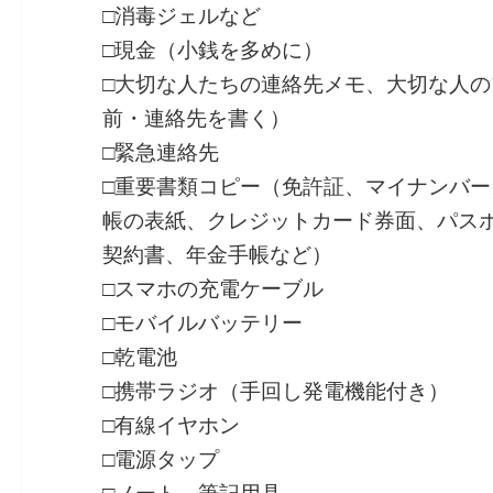
□消毒ジェルなど
□現金（小銭を多めに）
□大切な人たちの連絡先メモ、大切な人
前・連絡先を書く）
□緊急連絡先
□重要書類コピー（免許証、マイナンバ
帳の表紙、クレジットカード券面、パス
契約書、年金手帳など）
□スマホの充電ケーブル
□モバイルバッテリー
□乾電池
□携帯ラジオ（手回し発電機能付き）
□有線イヤホン
□電源タップ