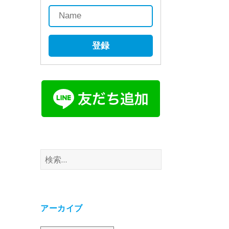
登録
検
索:
アーカイブ