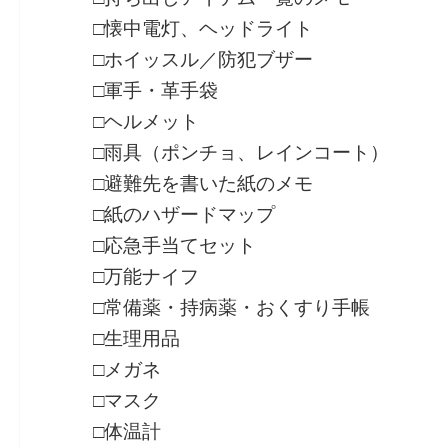
□懐中電灯、ヘッドライト
□ホイッスル／防犯ブザー
□軍手・革手袋
□ヘルメット
□雨具（ポンチョ、レインコート）
□避難先を書いた紙のメモ
□紙のハザードマップ
□応急手当てセット
□万能ナイフ
□常備薬・持病薬・おくすり手帳
□生理用品
□メガネ
□マスク
□体温計