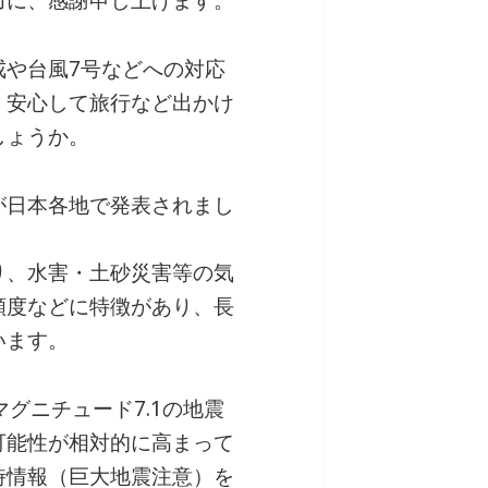
力に、感謝申し上げます。
戒や台風7号などへの対応
、安心して旅行など出かけ
しょうか。
が日本各地で発表されまし
り、水害・土砂災害等の気
頻度などに特徴があり、長
います。
グニチュード7.1の地震
可能性が相対的に高まって
時情報（巨大地震注意）を