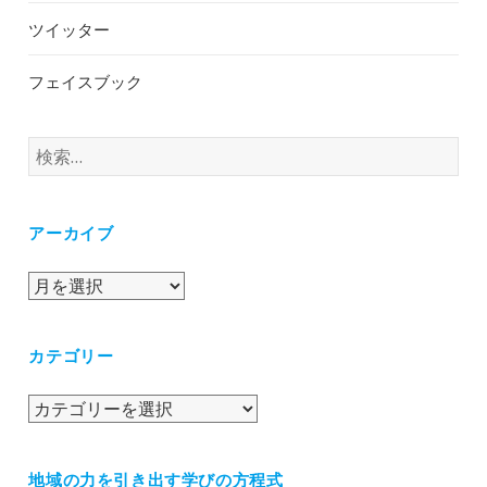
ツイッター
フェイスブック
検
索:
アーカイブ
ア
ー
カ
カテゴリー
イ
ブ
カ
テ
ゴ
地域の力を引き出す学びの方程式
リ