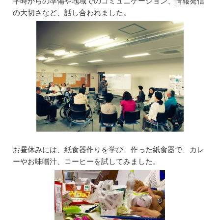
平時からの準備や地域でのコミュニケーション、情報発信
o
n
の大切さなど、話し合われました。
o
k
お昼休みには、紙食器作りを学び、作った紙食器で、カレ
ーやお味噌汁、コーヒーを試してみました。