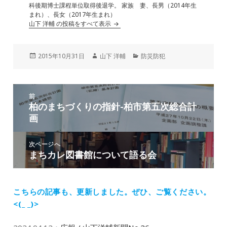
科後期博士課程単位取得後退学。 家族 妻、長男（2014年生
まれ）、長女（2017年生まれ）
山下 洋輔 の投稿をすべて表示
投
作
カ
2015年10月31日
山下 洋輔
防災防犯
稿
成
テ
日:
者
ゴ
リ
投
ー
前
稿
柏のまちづくりの指針-柏市第五次総合計
前
ナ
画
の
ビ
投
ゲ
稿:
次ページへ
ー
まちカレ図書館について語る会
次
シ
の
ョ
投
ン
稿:
こちらの記事も、更新しました。
ぜひ、ご覧ください。
<(_ _)>