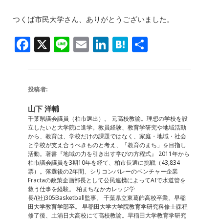
つくば市民大学さん、ありがとうございました。
F
X
Li
E
Li
H
共
a
n
m
n
at
有
c
e
ai
k
e
e
l
e
n
投稿者:
b
dI
a
山下 洋輔
o
n
千葉県議会議員（柏市選出）。 元高校教諭。理想の学校を設
立したいと大学院に進学。教員経験、教育学研究や地域活動
o
から、教育は、学校だけの課題ではなく、家庭・地域・社会
と学校が支え合うべきものと考え、「教育のまち」を目指し
k
活動。著書『地域の力を引き出す学びの方程式』 2011年から
柏市議会議員を3期10年を経て、柏市長選に挑戦（43,834
票）。落選後の2年間、シリコンバレーのベンチャー企業
Fractaの政策企画部長として公民連携によってAIで水道管を
救う仕事を経験。 柏まちなかカレッジ学
長/(社)305Basketball監事。 千葉県立東葛飾高校卒業。早稲
田大学教育学部卒。 早稲田大学大学院教育学研究科修士課程
修了後、土浦日大高校にて高校教諭。早稲田大学教育学研究