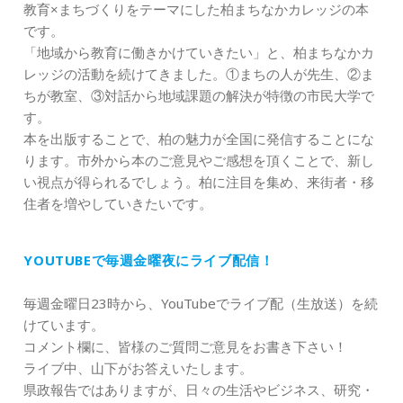
教育×まちづくりをテーマにした柏まちなかカレッジの本
です。
「地域から教育に働きかけていきたい」と、柏まちなかカ
レッジの活動を続けてきました。①まちの人が先生、②ま
ちが教室、③対話から地域課題の解決が特徴の市民大学で
す。
本を出版することで、柏の魅力が全国に発信することにな
ります。市外から本のご意見やご感想を頂くことで、新し
い視点が得られるでしょう。柏に注目を集め、来街者・移
住者を増やしていきたいです。
YOUTUBEで毎週金曜夜にライブ配信！
毎週金曜日23時から、YouTubeでライブ配（生放送）を続
けています。
コメント欄に、皆様のご質問ご意見をお書き下さい！
ライブ中、山下がお答えいたします。
県政報告ではありますが、日々の生活やビジネス、研究・