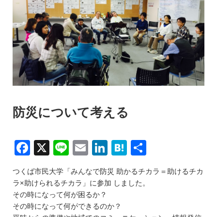
防災について考える
F
X
Li
E
Li
H
共
a
n
m
n
at
有
つくば市民大学「みんなで防災 助かるチカラ＝助けるチカ
c
e
ai
k
e
ラ×助けられるチカラ」に参加 しました。
e
l
e
n
その時になって何が困るか？
b
dI
a
その時になって何ができるのか？