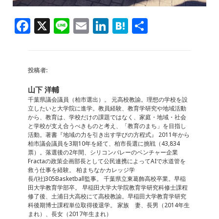
F
X
Li
E
Li
H
共
a
n
m
n
at
有
c
e
ai
k
e
e
l
e
n
投稿者:
b
dI
a
山下 洋輔
o
n
千葉県議会議員（柏市選出）。 元高校教諭。理想の学校を設
立したいと大学院に進学。教員経験、教育学研究や地域活動
o
から、教育は、学校だけの課題ではなく、家庭・地域・社会
と学校が支え合うべきものと考え、「教育のまち」を目指し
k
活動。著書『地域の力を引き出す学びの方程式』 2011年から
柏市議会議員を3期10年を経て、柏市長選に挑戦（43,834
票）。落選後の2年間、シリコンバレーのベンチャー企業
Fractaの政策企画部長として公民連携によってAIで水道管を
救う仕事を経験。 柏まちなかカレッジ学
長/(社)305Basketball監事。 千葉県立東葛飾高校卒業。早稲
田大学教育学部卒。 早稲田大学大学院教育学研究科修士課程
修了後、土浦日大高校にて高校教諭。早稲田大学教育学研究
科後期博士課程単位取得後退学。 家族 妻、長男（2014年生
まれ）、長女（2017年生まれ）