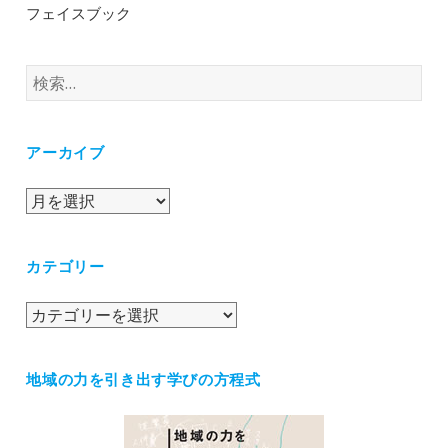
フェイスブック
検
索:
アーカイブ
ア
ー
カ
カテゴリー
イ
ブ
カ
テ
ゴ
地域の力を引き出す学びの方程式
リ
ー