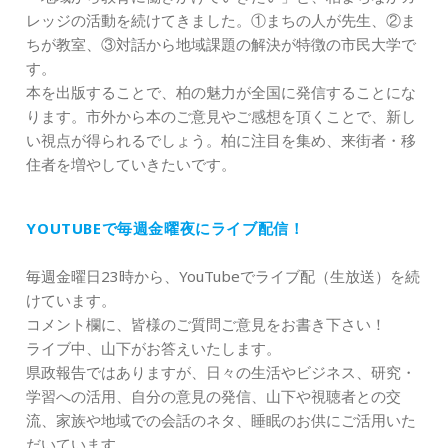
レッジの活動を続けてきました。①まちの人が先生、②ま
ちが教室、③対話から地域課題の解決が特徴の市民大学で
す。
本を出版することで、柏の魅力が全国に発信することにな
ります。市外から本のご意見やご感想を頂くことで、新し
い視点が得られるでしょう。柏に注目を集め、来街者・移
住者を増やしていきたいです。
YOUTUBEで毎週金曜夜にライブ配信！
毎週金曜日23時から、YouTubeでライブ配（生放送）を続
けています。
コメント欄に、皆様のご質問ご意見をお書き下さい！
ライブ中、山下がお答えいたします。
県政報告ではありますが、日々の生活やビジネス、研究・
学習への活用、自分の意見の発信、山下や視聴者との交
流、家族や地域での会話のネタ、睡眠のお供にご活用いた
だいています。