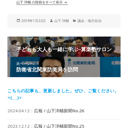
山下 洋輔 の投稿をすべて表示
投
作
カ
2019年1月22日
山下 洋輔
議会・地方自治
稿
成
テ
日:
者
ゴ
リ
投
ー
前
稿
子どもも大人も一緒に学ぶ−算楽塾サロン
前
ナ
の
ビ
投
次ページへ
ゲ
防衛省北関東防衛局を訪問
次
稿:
ー
の
シ
投
ョ
稿:
こちらの記事も、更新しました。
ぜひ、ご覧ください。
ン
<(_ _)>
2024.04.12
：
広報 / 山下洋輔新聞No.26
2023.12.12
：
広報 / 山下洋輔新聞No.25