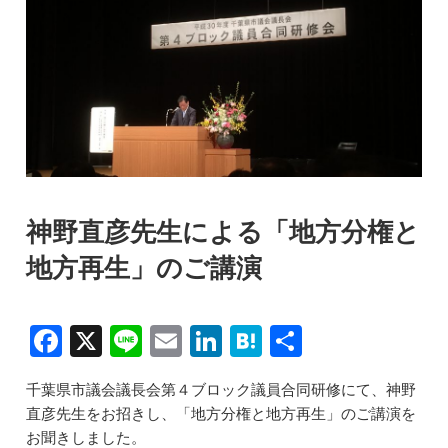
神野直彦先生による「地方分権と
地方再生」のご講演
F
X
Li
E
Li
H
共
a
n
m
n
at
有
千葉県市議会議長会第４ブロック議員合同研修にて、神野
c
e
ai
k
e
直彦先生をお招きし、「地方分権と地方再生」のご講演を
e
l
e
n
お聞きしました。