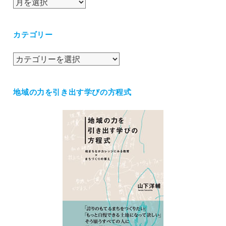
ア
ー
カ
カテゴリー
イ
ブ
カ
テ
ゴ
地域の力を引き出す学びの方程式
リ
ー