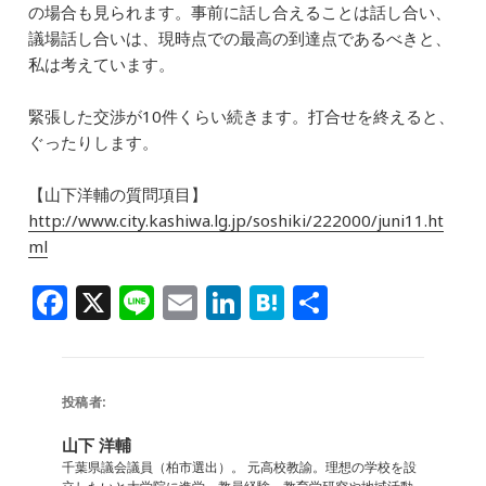
の場合も見られます。事前に話し合えることは話し合い、
議場話し合いは、現時点での最高の到達点であるべきと、
私は考えています。
緊張した交渉が10件くらい続きます。打合せを終えると、
ぐったりします。
【山下洋輔の質問項目】
http://www.city.kashiwa.lg.jp/soshiki/222000/juni11.ht
ml
F
X
Li
E
Li
H
共
a
n
m
n
at
有
c
e
ai
k
e
e
l
e
n
投稿者:
b
dI
a
山下 洋輔
o
n
千葉県議会議員（柏市選出）。 元高校教諭。理想の学校を設