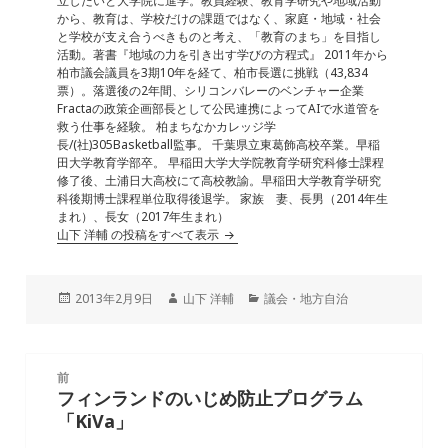
立したいと大学院に進学。教員経験、教育学研究や地域活動
o
から、教育は、学校だけの課題ではなく、家庭・地域・社会
と学校が支え合うべきものと考え、「教育のまち」を目指し
k
活動。著書『地域の力を引き出す学びの方程式』 2011年から
柏市議会議員を3期10年を経て、柏市長選に挑戦（43,834
票）。落選後の2年間、シリコンバレーのベンチャー企業
Fractaの政策企画部長として公民連携によってAIで水道管を
救う仕事を経験。 柏まちなかカレッジ学
長/(社)305Basketball監事。 千葉県立東葛飾高校卒業。早稲
田大学教育学部卒。 早稲田大学大学院教育学研究科修士課程
修了後、土浦日大高校にて高校教諭。早稲田大学教育学研究
科後期博士課程単位取得後退学。 家族 妻、長男（2014年生
まれ）、長女（2017年生まれ）
山下 洋輔 の投稿をすべて表示
投
作
カ
2013年2月9日
山下 洋輔
議会・地方自治
稿
成
テ
日:
者
ゴ
リ
投
ー
前
稿
フィンランドのいじめ防止プログラム
前
ナ
「KiVa」
の
ビ
投