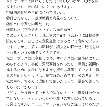
今回は、半日で終わりました（3日くらいかかった時もあ
りました）。理由は、いくつかあります。
①質問の骨格を事前に作っておいた。
②日ごろから、市役所職員と意見を交わした。
③柏市に必要な内容だった。
④慣れた（プラス面・マイナス面の両方）。
このヒアリングという議会前の事前打ち合わせには賛否両
論あります。とことん意見交換できるという意味でプラス
です。しかし、多くの職員が、議員との打合せに時間を取
られるという意味でマイナスです。
私は、プラス面は享受しつつ、マイナス面は最小限にとど
められるよう、事前に質問要旨を作ったり、職員が質問作
成するために参考になるような資料も準備しています。職
員のためというよりは、柏市政のためです。私の考え・地
域の声を、ちゃんと理解して頂いたうえで、議会で答えて
もらいたいからです。
「私は、そう言っているのではない・・・、市長はわかっ
ていない・・・」といったやり取りの方が戦っているよう
に見えますが、コミュニケーションが行き違っているだけ