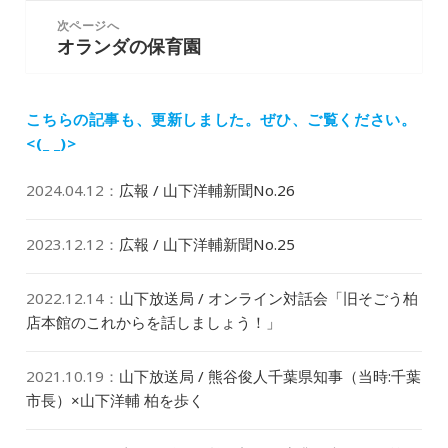
ゲ
稿:
次ページへ
ー
オランダの保育園
次
シ
の
ョ
投
ン
稿:
こちらの記事も、更新しました。
ぜひ、ご覧ください。
<(_ _)>
2024.04.12
：
広報 / 山下洋輔新聞No.26
2023.12.12
：
広報 / 山下洋輔新聞No.25
2022.12.14
：
山下放送局 / オンライン対話会「旧そごう柏
店本館のこれからを話しましょう！」
2021.10.19
：
山下放送局 / 熊谷俊人千葉県知事（当時:千葉
市長）×山下洋輔 柏を歩く