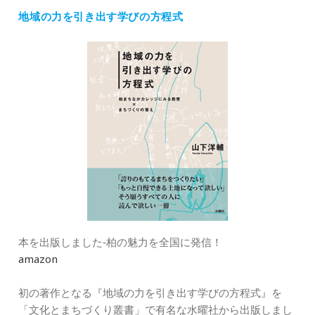
ゴ
地域の力を引き出す学びの方程式
リ
ー
本を出版しました‐柏の魅力を全国に発信！
amazon
初の著作となる『地域の力を引き出す学びの方程式』を
「文化とまちづくり叢書」で有名な水曜社から出版しまし