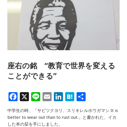
座右の銘 “教育で世界を変える
ことができる”
F
X
Li
E
Li
H
共
a
n
m
n
at
有
中学生の時、「サビツクヨリ、スリキレルホウガマシ It is
c
e
ai
k
e
better to wear out than to rust out.」と書かれた、イカ
e
l
e
n
した本の栞を手にしました。