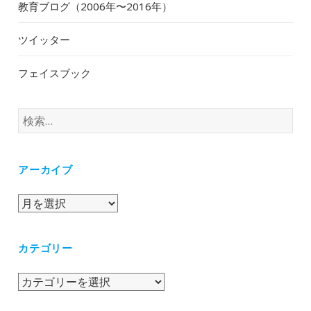
教育ブログ（2006年〜2016年）
ツイッター
フェイスブック
検
索:
アーカイブ
ア
ー
カ
カテゴリー
イ
ブ
カ
テ