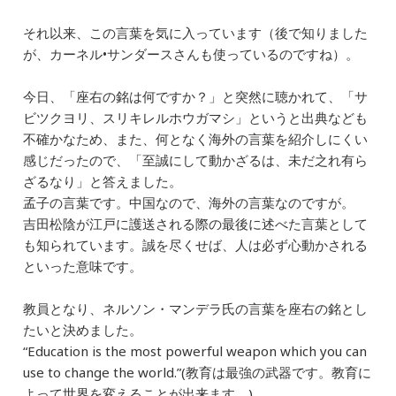
b
dI
a
それ以来、この言葉を気に入っています（後で知りました
o
n
が、カーネル•サンダースさんも使っているのですね）。
o
k
今日、「座右の銘は何ですか？」と突然に聴かれて、「サ
ビツクヨリ、スリキレルホウガマシ」というと出典なども
不確かなため、また、何となく海外の言葉を紹介しにくい
感じだったので、「至誠にして動かざるは、未だ之れ有ら
ざるなり」と答えました。
孟子の言葉です。中国なので、海外の言葉なのですが。
吉田松陰が江戸に護送される際の最後に述べた言葉として
も知られています。誠を尽くせば、人は必ず心動かされる
といった意味です。
教員となり、ネルソン・マンデラ氏の言葉を座右の銘とし
たいと決めました。
“Education is the most powerful weapon which you can
use to change the world.”(教育は最強の武器です。教育に
よって世界を変えることが出来ます。)