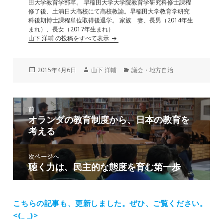
田大学教育学部卒。 早稲田大学大学院教育学研究科修士課程
修了後、土浦日大高校にて高校教諭。早稲田大学教育学研究
科後期博士課程単位取得後退学。 家族 妻、長男（2014年生
まれ）、長女（2017年生まれ）
山下 洋輔 の投稿をすべて表示
投
作
カ
2015年4月6日
山下 洋輔
議会・地方自治
稿
成
テ
日:
者
ゴ
リ
投
ー
前
稿
オランダの教育制度から、日本の教育を
前
ナ
考える
の
ビ
投
ゲ
稿:
次ページへ
ー
聴く力は、民主的な態度を育む第一歩
次
シ
の
ョ
投
ン
稿:
こちらの記事も、更新しました。
ぜひ、ご覧ください。
<(_ _)>