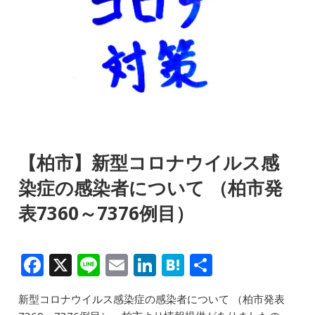
【柏市】新型コロナウイルス感
染症の感染者について （柏市発
表7360～7376例目）
F
X
Li
E
Li
H
共
a
n
m
n
at
有
新型コロナウイルス感染症の感染者について （柏市発表
c
e
ai
k
e