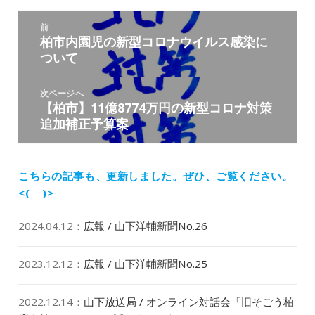
ー
投
前
稿
柏市内園児の新型コロナウイルス感染に
前
ナ
ついて
の
ビ
投
ゲ
稿:
次ページへ
ー
【柏市】11億8774万円の新型コロナ対策
次
シ
追加補正予算案
の
ョ
投
ン
稿:
こちらの記事も、更新しました。
ぜひ、ご覧ください。
<(_ _)>
2024.04.12
：
広報 / 山下洋輔新聞No.26
2023.12.12
：
広報 / 山下洋輔新聞No.25
2022.12.14
：
山下放送局 / オンライン対話会「旧そごう柏