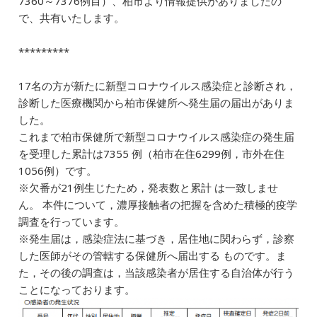
7360～7376例目）、柏市より情報提供がありましたの
e
l
e
n
で、共有いたします。
b
dI
a
*********
o
n
o
17名の方が新たに新型コロナウイルス感染症と診断され，
k
診断した医療機関から柏市保健所へ発生届の届出がありま
した。
これまで柏市保健所で新型コロナウイルス感染症の発生届
を受理した累計は7355 例（柏市在住6299例，市外在住
1056例）です。
※欠番が21例生じたため，発表数と累計 は一致しませ
ん。 本件について，濃厚接触者の把握を含めた積極的疫学
調査を行っています。
※発生届は，感染症法に基づき，居住地に関わらず，診察
した医師がその管轄する保健所へ届出する ものです。ま
た，その後の調査は，当該感染者が居住する自治体が行う
ことになっております。