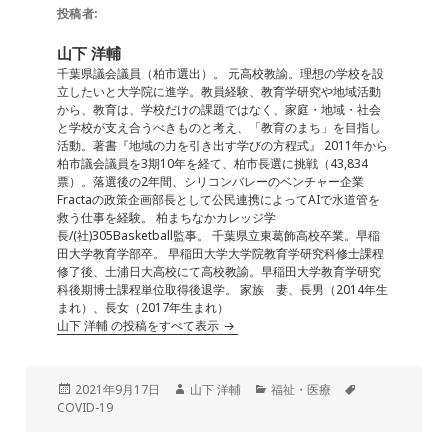
e
l
e
n
投稿者:
b
dI
a
山下 洋輔
o
n
千葉県議会議員（柏市選出）。 元高校教諭。理想の学校を設
立したいと大学院に進学。教員経験、教育学研究や地域活動
o
から、教育は、学校だけの課題ではなく、家庭・地域・社会
と学校が支え合うべきものと考え、「教育のまち」を目指し
k
活動。著書『地域の力を引き出す学びの方程式』 2011年から
柏市議会議員を3期10年を経て、柏市長選に挑戦（43,834
票）。落選後の2年間、シリコンバレーのベンチャー企業
Fractaの政策企画部長として公民連携によってAIで水道管を
救う仕事を経験。 柏まちなかカレッジ学
長/(社)305Basketball監事。 千葉県立東葛飾高校卒業。早稲
田大学教育学部卒。 早稲田大学大学院教育学研究科修士課程
修了後、土浦日大高校にて高校教諭。早稲田大学教育学研究
科後期博士課程単位取得後退学。 家族 妻、長男（2014年生
まれ）、長女（2017年生まれ）
山下 洋輔 の投稿をすべて表示
投
作
カ
タ
2021年9月17日
山下 洋輔
福祉・医療
稿
成
テ
グ
COVID-19
日:
者
ゴ
リ