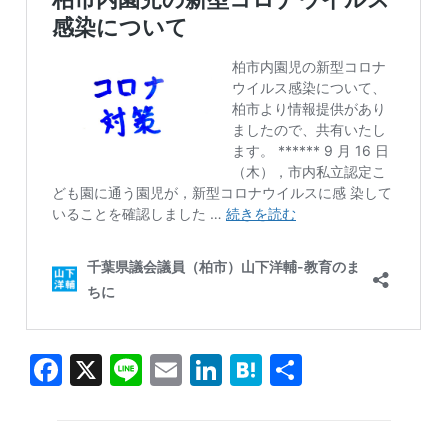
F
X
Li
E
Li
H
共
a
n
m
n
at
有
c
e
ai
k
e