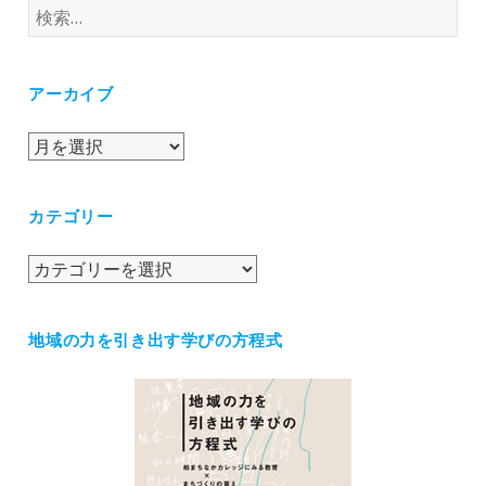
検
索:
アーカイブ
ア
ー
カ
カテゴリー
イ
ブ
カ
テ
ゴ
地域の力を引き出す学びの方程式
リ
ー