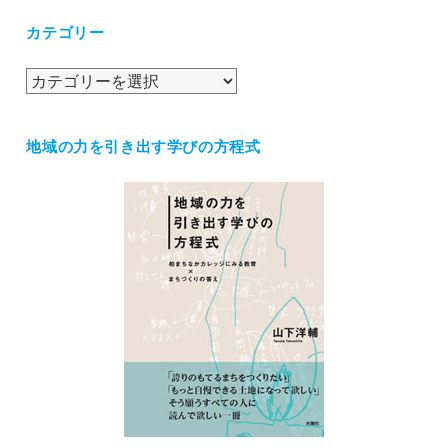
カ
カテゴリー
イ
ブ
カ
テ
ゴ
地域の力を引き出す学びの方程式
リ
ー