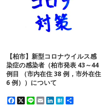
【柏市】新型コロナウイルス感
染症の感染者（柏市発表 43～44
例目 （市内在住 38 例，市外在住
6 例））について
F
X
Li
E
Li
H
共
a
n
m
n
at
有