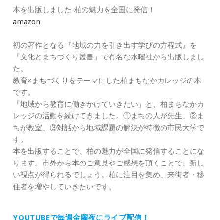
本を出版しました‐柏の魅力を全国に発信！
amazon
初の著作となる『地域の力を引き出す学びの方程式』を
「文化とまちづくり叢書」で有名な水曜社から出版しまし
た。
教育×まちづくりをテーマにした柏まちなかカレッジの本
です。
「地域から教育に働きかけていきたい」と、柏まちなかカ
レッジの活動を続けてきました。①まちの人が先生、②ま
ちが教室、③対話から地域課題の解決が特徴の市民大学で
す。
本を出版することで、柏の魅力が全国に発信することにな
ります。市外から本のご意見やご感想を頂くことで、新し
い視点が得られるでしょう。柏に注目を集め、来街者・移
住者を増やしていきたいです。
YOUTUBEで毎週金曜夜にライブ配信！