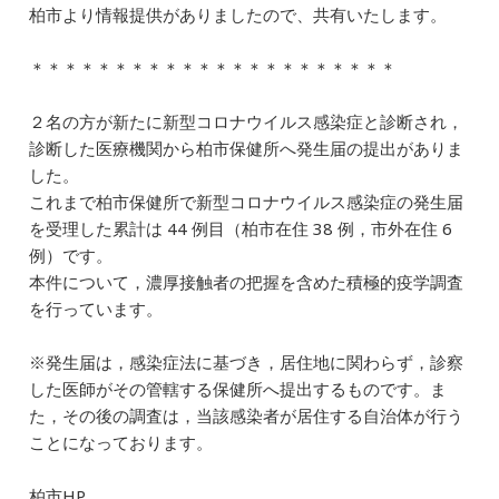
柏市より情報提供がありましたので、共有いたします。
c
e
ai
k
e
e
l
e
n
＊＊＊＊＊＊＊＊＊＊＊＊＊＊＊＊＊＊＊＊＊＊
b
dI
a
２名の方が新たに新型コロナウイルス感染症と診断され，
o
n
診断した医療機関から柏市保健所へ発生届の提出がありま
o
した。
k
これまで柏市保健所で新型コロナウイルス感染症の発生届
を受理した累計は 44 例目（柏市在住 38 例，市外在住 6
例）です。
本件について，濃厚接触者の把握を含めた積極的疫学調査
を行っています。
※発生届は，感染症法に基づき，居住地に関わらず，診察
した医師がその管轄する保健所へ提出するものです。ま
た，その後の調査は，当該感染者が居住する自治体が行う
ことになっております。
柏市HP