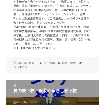
と学校が支え合うべきものと考え、「教育のまち」を目指し
k
活動。著書『地域の力を引き出す学びの方程式』 2011年から
柏市議会議員を3期10年を経て、柏市長選に挑戦（43,834
票）。落選後の2年間、シリコンバレーのベンチャー企業
Fractaの政策企画部長として公民連携によってAIで水道管を
救う仕事を経験。 柏まちなかカレッジ学
長/(社)305Basketball監事。 千葉県立東葛飾高校卒業。早稲
田大学教育学部卒。 早稲田大学大学院教育学研究科修士課程
修了後、土浦日大高校にて高校教諭。早稲田大学教育学研究
科後期博士課程単位取得後退学。 家族 妻、長男（2014年生
まれ）、長女（2017年生まれ）
山下 洋輔 の投稿をすべて表示
投
作
カ
タ
2020年7月4日
山下 洋輔
福祉・医療
稿
成
テ
グ
COVID-19
日:
者
ゴ
リ
ー
投
前
稿
夏の登下校－服装や傘さし登下校
前
ナ
の
ビ
投
次ページへ