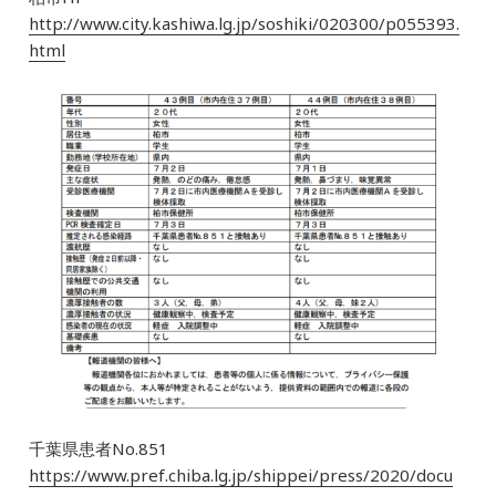
http://www.city.kashiwa.lg.jp/soshiki/020300/p055393.
html
千葉県患者No.851
https://www.pref.chiba.lg.jp/shippei/press/2020/docu