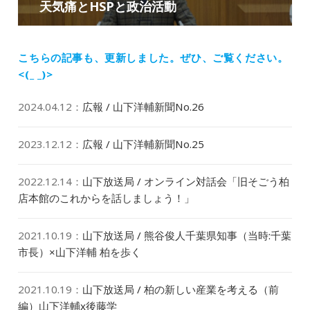
ゲ
天気痛とHSPと政治活動
次
稿:
ー
の
シ
投
ョ
稿:
こちらの記事も、更新しました。
ぜひ、ご覧ください。
ン
<(_ _)>
2024.04.12
：
広報 / 山下洋輔新聞No.26
2023.12.12
：
広報 / 山下洋輔新聞No.25
2022.12.14
：
山下放送局 / オンライン対話会「旧そごう柏
店本館のこれからを話しましょう！」
2021.10.19
：
山下放送局 / 熊谷俊人千葉県知事（当時:千葉
市長）×山下洋輔 柏を歩く
2021.10.19
：
山下放送局 / 柏の新しい産業を考える（前
編）山下洋輔x後藤学