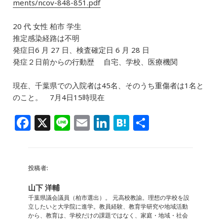
ments/ncov-848-851.pdf
20 代 女性 柏市 学生
推定感染経路は不明
発症日6 月 27 日、検査確定日 6 月 28 日
発症２日前からの行動歴 自宅、学校、医療機関
現在、千葉県での入院者は45名、そのうち重傷者は1名と
のこと。 7月4日15時現在
F
X
Li
E
Li
H
共
a
n
m
n
at
有
c
e
ai
k
e
e
l
e
n
投稿者:
b
dI
a
山下 洋輔
o
n
千葉県議会議員（柏市選出）。 元高校教諭。理想の学校を設
立したいと大学院に進学。教員経験、教育学研究や地域活動
o
から、教育は、学校だけの課題ではなく、家庭・地域・社会