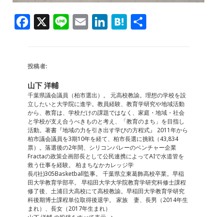
F
X
Li
E
Li
H
共
a
n
m
n
at
有
c
e
ai
k
e
e
l
e
n
投稿者:
b
dI
a
山下 洋輔
o
n
千葉県議会議員（柏市選出）。 元高校教諭。理想の学校を設
立したいと大学院に進学。教員経験、教育学研究や地域活動
o
から、教育は、学校だけの課題ではなく、家庭・地域・社会
と学校が支え合うべきものと考え、「教育のまち」を目指し
k
活動。著書『地域の力を引き出す学びの方程式』 2011年から
柏市議会議員を3期10年を経て、柏市長選に挑戦（43,834
票）。落選後の2年間、シリコンバレーのベンチャー企業
Fractaの政策企画部長として公民連携によってAIで水道管を
救う仕事を経験。 柏まちなかカレッジ学
長/(社)305Basketball監事。 千葉県立東葛飾高校卒業。早稲
田大学教育学部卒。 早稲田大学大学院教育学研究科修士課程
修了後、土浦日大高校にて高校教諭。早稲田大学教育学研究
科後期博士課程単位取得後退学。 家族 妻、長男（2014年生
まれ）、長女（2017年生まれ）