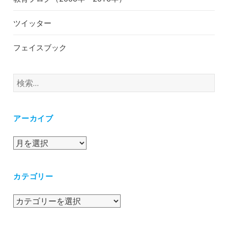
ツイッター
フェイスブック
検
索:
アーカイブ
ア
ー
カ
カテゴリー
イ
ブ
カ
テ
ゴ