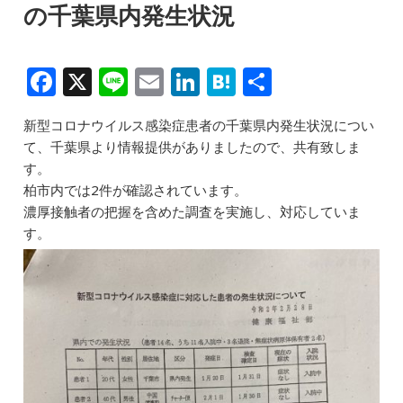
の千葉県内発生状況
F
X
Li
E
Li
H
共
a
n
m
n
at
有
‪新型コロナウイルス感染症患者の千葉県内発生状況につい
c
e
ai
k
e
て、千葉県より情報提供がありましたので、共有致しま
e
l
e
n
す。‬
b
dI
a
‪柏市内では2件が確認されています。‬
‪濃厚接触者の把握を含めた調査を実施し、対応していま
o
n
す。‬
o
k