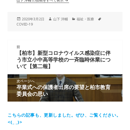
山下 洋輔 の投稿をすべて表示
投
作
カ
タ
2020年3月2日
山下 洋輔
福祉・医療
稿
成
テ
グ
COVID-19
日:
者
ゴ
リ
ー
投
前
稿
【柏市】新型コロナウイルス感染症に伴
前
ナ
う市立小中高等学校の一斉臨時休業につ
の
ビ
いて【第二報】
投
ゲ
稿:
ー
次ページへ
シ
卒業式への保護者出席の要望と柏市教育
次
ョ
委員会の思い
の
ン
投
稿:
こちらの記事も、更新しました。
ぜひ、ご覧ください。
<(_ _)>