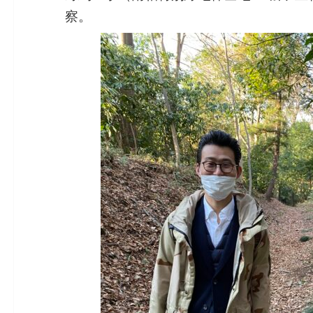
c
e
ai
k
e
察。
e
l
e
n
b
dI
a
o
n
o
k