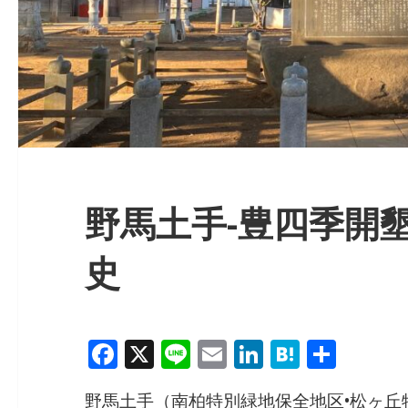
野馬土手-豊四季開
史
F
X
Li
E
Li
H
共
a
n
m
n
at
有
野馬土手（南柏特別緑地保全地区•松ヶ丘