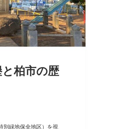
墾と柏市の歴
特別緑地保全地区）を視