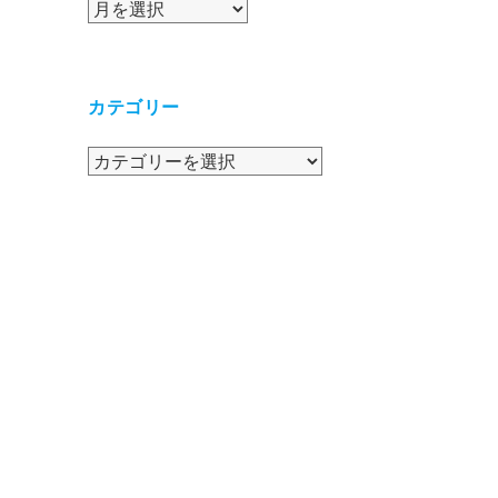
ア
ー
カ
イ
カテゴリー
ブ
カ
テ
ゴ
リ
ー