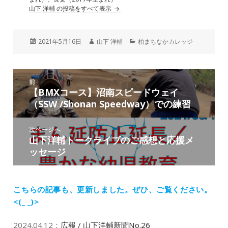
山下 洋輔 の投稿をすべて表示
投
作
カ
2021年5月16日
山下 洋輔
柏まちなかカレッジ
稿
成
テ
日:
者
ゴ
リ
投
ー
前
稿
【BMXコース】沼南スピードウェイ
前
ナ
（SSW /Shonan Speedway）での練習
の
ビ
投
ゲ
稿:
次ページへ
ー
山下洋輔トークライブのご感想と応援メ
次
シ
ッセージ
の
ョ
投
ン
稿:
こちらの記事も、更新しました。
ぜひ、ご覧ください。
<(_ _)>
2024.04.12
：
広報 / 山下洋輔新聞No.26