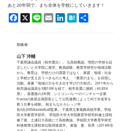
あと20年弱で、まち全体を学校にしていきます！
F
X
Li
E
Li
H
共
a
n
m
n
at
有
c
e
ai
k
e
e
l
e
n
投稿者:
b
dI
a
山下 洋輔
o
n
千葉県議会議員（柏市選出）。 元高校教諭。理想の学校を設
立したいと大学院に進学。教員経験、教育学研究や地域活動
o
から、教育は、学校だけの課題ではなく、家庭・地域・社会
と学校が支え合うべきものと考え、「教育のまち」を目指し
k
活動。著書『地域の力を引き出す学びの方程式』 2011年から
柏市議会議員を3期10年を経て、柏市長選に挑戦（43,834
票）。落選後の2年間、シリコンバレーのベンチャー企業
Fractaの政策企画部長として公民連携によってAIで水道管を
救う仕事を経験。 柏まちなかカレッジ学
長/(社)305Basketball監事。 千葉県立東葛飾高校卒業。早稲
田大学教育学部卒。 早稲田大学大学院教育学研究科修士課程
修了後、土浦日大高校にて高校教諭。早稲田大学教育学研究
科後期博士課程単位取得後退学。 家族 妻、長男（2014年生
まれ）、長女（2017年生まれ）