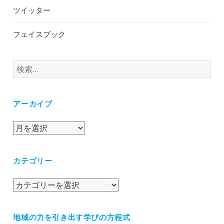
ツイッター
フェイスブック
検
索:
アーカイブ
ア
ー
カ
カテゴリー
イ
ブ
カ
テ
ゴ
地域の力を引き出す学びの方程式
リ