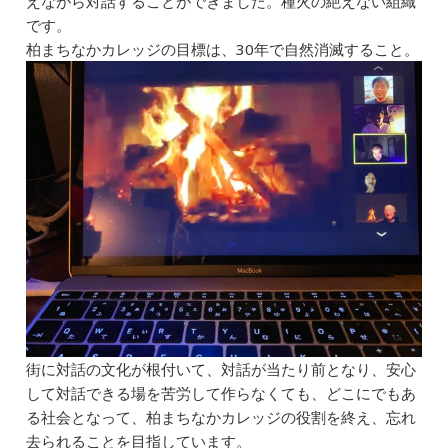
えながら対話することができました。種火の絶えない組織
e
l
e
n
です。
b
dI
a
柏まちなかカレッジの目標は、30年で自然消滅すること。
o
n
o
k
街に対話の文化が根付いて、対話が当たり前となり、安心
して対話できる場を苦労して作らなくても、どこにでもあ
る社会となって、柏まちなかカレッジの役割を終え、忘れ
去られることを目指しています。