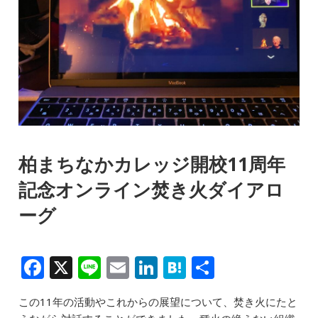
柏まちなかカレッジ開校11周年
記念オンライン焚き火ダイアロ
ーグ
F
X
Li
E
Li
H
共
a
n
m
n
at
有
この11年の活動やこれからの展望について、焚き火にたと
c
e
ai
k
e