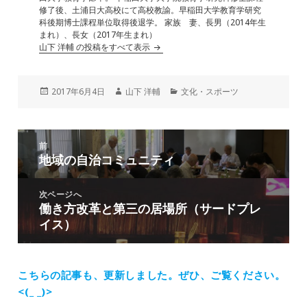
修了後、土浦日大高校にて高校教諭。早稲田大学教育学研究
科後期博士課程単位取得後退学。 家族 妻、長男（2014年生
まれ）、長女（2017年生まれ）
山下 洋輔 の投稿をすべて表示
投
作
カ
2017年6月4日
山下 洋輔
文化・スポーツ
稿
成
テ
日:
者
ゴ
リ
投
ー
前
稿
地域の自治コミュニティ
前
ナ
の
ビ
投
次ページへ
ゲ
働き方改革と第三の居場所（サードプレ
次
稿:
ー
イス）
の
シ
投
ョ
稿:
ン
こちらの記事も、更新しました。
ぜひ、ご覧ください。
<(_ _)>