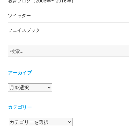
教育ブログ（2006年〜2016年）
ツイッター
フェイスブック
検
索:
アーカイブ
ア
ー
カ
カテゴリー
イ
ブ
カ
テ
ゴ