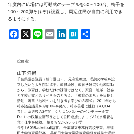
年度内に広場には可動式のテーブルを50～100台、椅子を
100～200脚それぞれ設置し、周辺住民が自由に利用でき
るようにする。
F
X
Li
E
Li
H
共
a
n
m
n
at
有
c
e
ai
k
e
e
l
e
n
投稿者:
b
dI
a
山下 洋輔
o
n
千葉県議会議員（柏市選出）。 元高校教諭。理想の学校を設
立したいと大学院に進学。教員経験、教育学研究や地域活動
o
から、教育は、学校だけの課題ではなく、家庭・地域・社会
と学校が支え合うべきものと考え、「教育のまち」を目指し
k
活動。著書『地域の力を引き出す学びの方程式』 2011年から
柏市議会議員を3期10年を経て、柏市長選に挑戦（43,834
票）。落選後の2年間、シリコンバレーのベンチャー企業
Fractaの政策企画部長として公民連携によってAIで水道管を
救う仕事を経験。 柏まちなかカレッジ学
長/(社)305Basketball監事。 千葉県立東葛飾高校卒業。早稲
田大学教育学部卒。 早稲田大学大学院教育学研究科修士課程