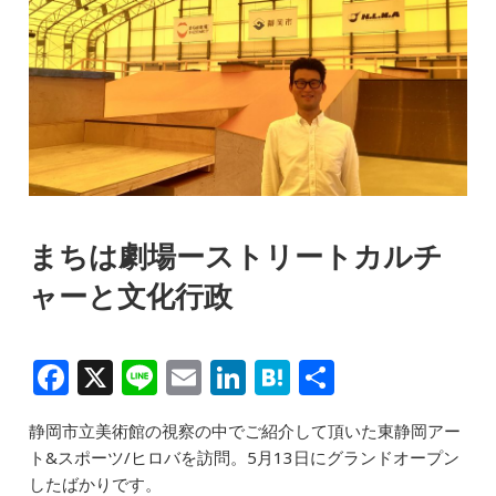
まちは劇場ーストリートカルチ
ャーと文化行政
F
X
Li
E
Li
H
共
a
n
m
n
at
有
静岡市立美術館の視察の中でご紹介して頂いた東静岡アー
c
e
ai
k
e
ト&スポーツ/ヒロバを訪問。5月13日にグランドオープン
e
l
e
n
したばかりです。‬