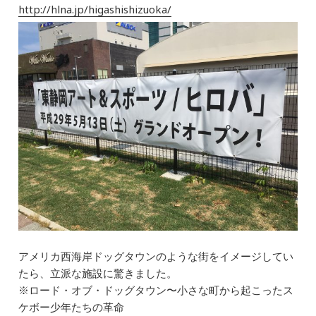
b
dI
a
http://hlna.jp/higashishizuoka/
o
n
o
k
アメリカ西海岸ドッグタウンのような街をイメージしてい
たら、立派な施設に驚きました。
※ロード・オブ・ドッグタウン〜小さな町から起こったス
ケボー少年たちの革命