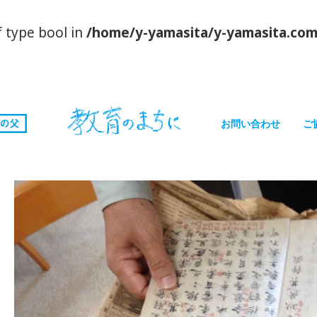
f type bool in
/home/y-yamasita/y-yamasita.com
お問い合わせ
ご