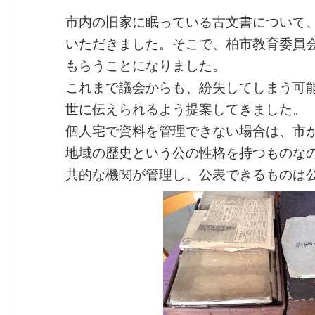
a
n
m
n
at
有
市内の旧家に眠っている古文書について
c
e
ai
k
e
いただきました。そこで、柏市教育委員
e
l
e
n
もらうことになりました。
b
dI
a
これまで議会からも、紛失してしまう可
o
n
世に伝えられるよう提案してきました。
o
個人宅で資料を管理できない場合は、市
k
地域の歴史という公の性格を持つものな
共的な機関が管理し、公表できるものは