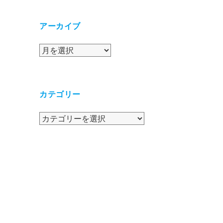
アーカイブ
ア
ー
カ
イ
カテゴリー
ブ
カ
テ
ゴ
リ
ー