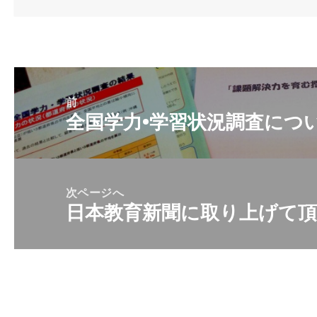
日:
者
ゴ
リ
ー
投
稿
前
全国学力•学習状況調査につ
前
ナ
の
ビ
投
ゲ
稿:
ー
次ページへ
日本教育新聞に取り上げて
シ
次
ョ
の
ン
投
稿: