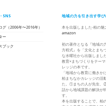
・SNS
地域の力を引き出す学び
グ（2006年〜2016年）
本を出版しました‐柏の魅
amazon
ター
初の著作となる『地域の
スブック
方程式』を「文化とまち
な水曜社から出版しまし
教育×まちづくりをテー
レッジの本です。
「地域から教育に働きか
柏まちなかカレッジの活
た。①まちの人が先生、
話から地域課題の解決が
す。
本を出版することで、柏