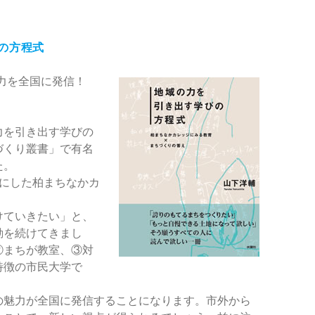
の方程式
力を全国に発信！
力を引き出す学びの
づくり叢書」で有名
た。
マにした柏まちなかカ
けていきたい」と、
動を続けてきまし
②まちが教室、③対
特徴の市民大学で
の魅力が全国に発信することになります。市外から