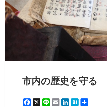
市内の歴史を守る
F
X
Li
E
Li
H
共