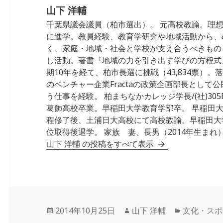
k
山下 洋輔
千葉県議会議員（柏市選出）。 元高校教諭。理
に進学。教員経験、教育学研究や地域活動から、
く、家庭・地域・社会と学校が支え合うべきもの
し活動。著書『地域の力を引き出す学びの方程式』 
期10年を経て、柏市長選に挑戦（43,834票）
のベンチャー企業Fractaの政策企画部長として
う仕事を経験。 柏まちなかカレッジ学長/(社)305Ba
葛飾高校卒業。早稲田大学教育学部卒。 早稲田
程修了後、土浦日大高校にて高校教諭。早稲田大
位取得後退学。 家族 妻、長男（2014年生まれ）
山下 洋輔 の投稿をすべて表示
投
作
カ
2014年10月25日
山下 洋輔
文化・スポ
稿
成
テ