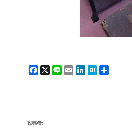
F
X
Li
E
Li
H
共
a
n
m
n
at
有
c
e
ai
k
e
e
l
e
n
b
dI
a
o
n
投稿者:
o