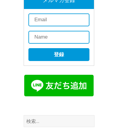
メルマガ登録
登録
検
索: