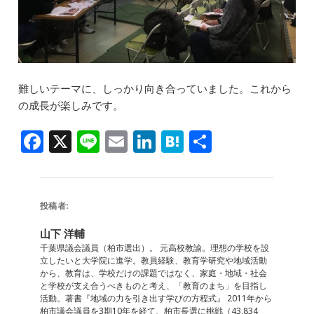
難しいテーマに、しっかり向き合っていました。これから
の成長が楽しみです。
F
X
Li
E
Li
H
共
a
n
m
n
at
有
c
e
ai
k
e
e
l
e
n
投稿者:
b
dI
a
山下 洋輔
o
n
千葉県議会議員（柏市選出）。 元高校教諭。理想の学校を設
立したいと大学院に進学。教員経験、教育学研究や地域活動
o
から、教育は、学校だけの課題ではなく、家庭・地域・社会
と学校が支え合うべきものと考え、「教育のまち」を目指し
k
活動。著書『地域の力を引き出す学びの方程式』 2011年から
柏市議会議員を3期10年を経て、柏市長選に挑戦（43,834