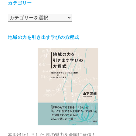
カテゴリー
イ
ブ
カ
テ
ゴ
地域の力を引き出す学びの方程式
リ
ー
本を出版しました‐柏の魅力を全国に発信！