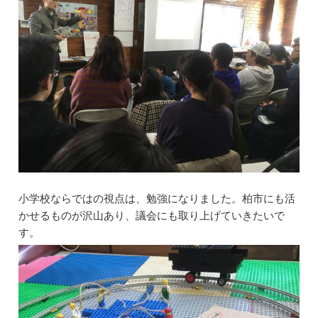
o
n
o
k
小学校ならではの視点は、勉強になりました。柏市にも活
かせるものが沢山あり、議会にも取り上げていきたいで
す。