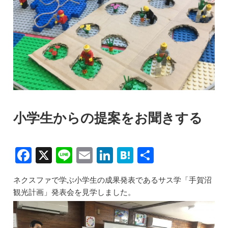
小学生からの提案をお聞きする
F
X
Li
E
Li
H
共
a
n
m
n
at
有
ネクスファで学ぶ小学生の成果発表であるサス学「手賀沼
c
e
ai
k
e
観光計画」発表会を見学しました。
e
l
e
n
b
dI
a