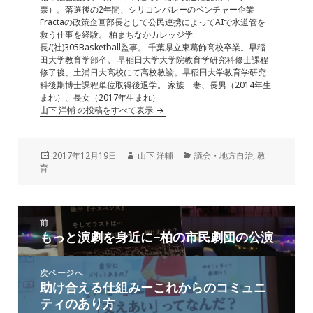
票）。落選後の2年間、シリコンバレーのベンチャー企業
Fractaの政策企画部長として公民連携によってAIで水道管を
救う仕事を経験。 柏まちなかカレッジ学
長/(社)305Basketball監事。 千葉県立東葛飾高校卒業。早稲
田大学教育学部卒。 早稲田大学大学院教育学研究科修士課程
修了後、土浦日大高校にて高校教諭。早稲田大学教育学研究
科後期博士課程単位取得後退学。 家族 妻、長男（2014年生
まれ）、長女（2017年生まれ）
山下 洋輔 の投稿をすべて表示
投
作
カ
2017年12月19日
山下 洋輔
議会・地方自治
,
教
稿
成
テ
育
日:
者
ゴ
リ
ー
投
前
稿
もっと演劇を身近に−柏の市民劇団の公演
前
ナ
の
ビ
投
次ページへ
ゲ
助け合える仕組みーこれからのコミュニ
次
稿:
ー
ティのあり方
の