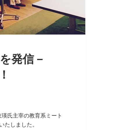
を発信－
動！
衣瑛氏主宰の教育系ミート
いたしました。