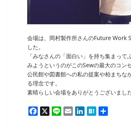
会場は、岡村製作所さんのFuture Work S
した。
「みなさんの「面白い」を持ち集まって
みようというのがこのSewの最大のコン
公民館や図書館への私の提案や柏まちな
る理念です。
素晴らしい会場をありがとうございまし
F
X
Li
E
Li
H
共
a
n
m
n
at
有
c
e
ai
k
e