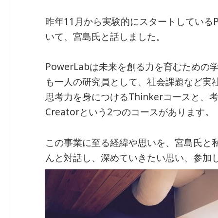
b
dI
a
昨年11月から実験的にスタートしているPo
o
n
いて、宮島氏と話しました。
o
k
PowerLabは未来を創る力を育むため
も一人の研究員として、社会課題など実
思考力を身につけるThinkerコースと
Creatorという2つのコースがあります。
この事業に至る経緯や思いを、宮島氏と
んと対話し、深めていきたい思い、参加