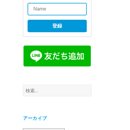
登録
検
索:
アーカイブ