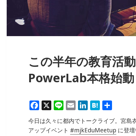
この半年の教育活動
PowerLab本格始
F
X
Li
E
Li
H
共
a
n
m
n
at
有
今日は久々に都内でトークライブ。宮島
c
e
ai
k
e
アップイベント
#
mjkEduMeetup
に登壇
e
l
e
n