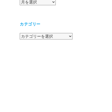
ア
ー
カ
イ
カテゴリー
ブ
カ
テ
ゴ
リ
ー