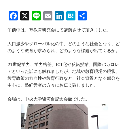
F
X
Li
E
Li
H
共
a
n
m
n
at
有
午前中は、塾教育研究会にて講演させて頂きました。
c
e
ai
k
e
e
l
e
n
人口減少やグローバル化の中、どのような社会となり、ど
b
dI
a
のような教育が求められ、どのような課題が出てくるか。
o
n
21世紀学力、学力格差、ICT化や反転授業、国際バカロレ
o
アといった話にも触れましたが、地域や教育現場の現状、
k
教育政策の方向性や教育行政など、社会背景となる部分を
中心に、塾経営者の方々にお伝え致しました。
会場は、中央大学駿河台記念会館でした。