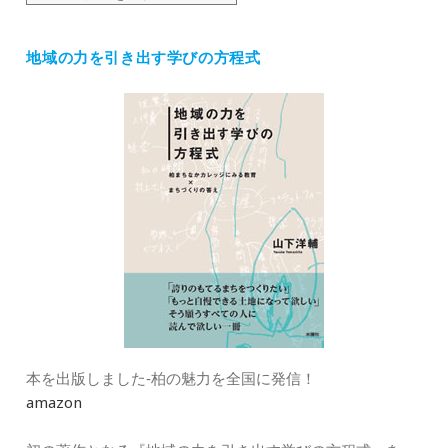
テ
ゴ
地域の力を引き出す学びの方程式
リ
ー
本を出版しました‐柏の魅力を全国に発信！
amazon