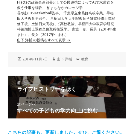
Fractaの政策企画部長として公民連携によってAIで水道管を
救う仕事を経験。 柏まちなかカレッジ学
長/(社)305Basketball監事。 千葉県立東葛飾高校卒業。早稲
田大学教育学部卒。 早稲田大学大学院教育学研究科修士課程
修了後、土浦日大高校にて高校教諭。早稲田大学教育学研究
科後期博士課程単位取得後退学。 家族 妻、長男（2014年生
まれ）、長女（2017年生まれ）
山下 洋輔 の投稿をすべて表示
投
作
カ
2014年11月7日
山下 洋輔
教育
稿
成
テ
日:
者
ゴ
リ
投
ー
前
稿
ライフヒストリーを聴く
前
ナ
の
ビ
投
次ページへ
ゲ
すべての子どもの学力向上に挑む
次
稿:
ー
の
シ
投
ョ
稿:
こちらの記事も、更新しました。
ぜひ、ご覧ください。