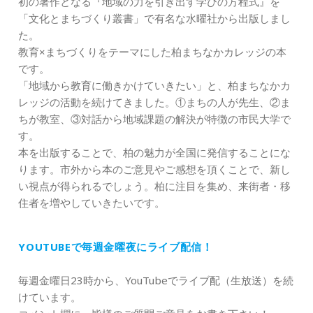
初の著作となる『地域の力を引き出す学びの方程式』を
「文化とまちづくり叢書」で有名な水曜社から出版しまし
た。
教育×まちづくりをテーマにした柏まちなかカレッジの本
です。
「地域から教育に働きかけていきたい」と、柏まちなかカ
レッジの活動を続けてきました。①まちの人が先生、②ま
ちが教室、③対話から地域課題の解決が特徴の市民大学で
す。
本を出版することで、柏の魅力が全国に発信することにな
ります。市外から本のご意見やご感想を頂くことで、新し
い視点が得られるでしょう。柏に注目を集め、来街者・移
住者を増やしていきたいです。
YOUTUBEで毎週金曜夜にライブ配信！
毎週金曜日23時から、YouTubeでライブ配（生放送）を続
けています。