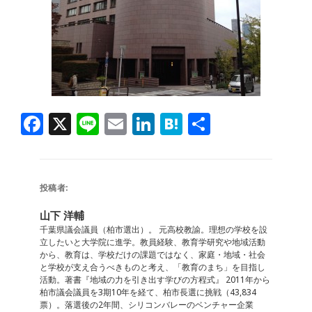
F
X
Li
E
Li
H
共
a
n
m
n
at
有
c
e
ai
k
e
e
l
e
n
投稿者:
b
dI
a
山下 洋輔
o
n
千葉県議会議員（柏市選出）。 元高校教諭。理想の学校を設
立したいと大学院に進学。教員経験、教育学研究や地域活動
o
から、教育は、学校だけの課題ではなく、家庭・地域・社会
と学校が支え合うべきものと考え、「教育のまち」を目指し
k
活動。著書『地域の力を引き出す学びの方程式』 2011年から
柏市議会議員を3期10年を経て、柏市長選に挑戦（43,834
票）。落選後の2年間、シリコンバレーのベンチャー企業