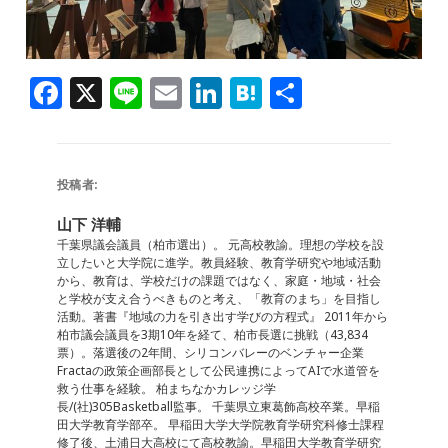
F
X
Li
E
Li
H
共
a
n
m
n
at
有
c
e
ai
k
e
e
l
e
n
投稿者:
b
dI
a
山下 洋輔
o
n
千葉県議会議員（柏市選出）。 元高校教諭。理想の学校を設
立したいと大学院に進学。教員経験、教育学研究や地域活動
o
から、教育は、学校だけの課題ではなく、家庭・地域・社会
と学校が支え合うべきものと考え、「教育のまち」を目指し
k
活動。著書『地域の力を引き出す学びの方程式』 2011年から
柏市議会議員を3期10年を経て、柏市長選に挑戦（43,834
票）。落選後の2年間、シリコンバレーのベンチャー企業
Fractaの政策企画部長として公民連携によってAIで水道管を
救う仕事を経験。 柏まちなかカレッジ学
長/(社)305Basketball監事。 千葉県立東葛飾高校卒業。早稲
田大学教育学部卒。 早稲田大学大学院教育学研究科修士課程
修了後、土浦日大高校にて高校教諭。早稲田大学教育学研究