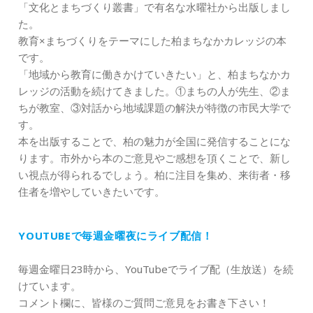
「文化とまちづくり叢書」で有名な水曜社から出版しまし
た。
教育×まちづくりをテーマにした柏まちなかカレッジの本
です。
「地域から教育に働きかけていきたい」と、柏まちなかカ
レッジの活動を続けてきました。①まちの人が先生、②ま
ちが教室、③対話から地域課題の解決が特徴の市民大学で
す。
本を出版することで、柏の魅力が全国に発信することにな
ります。市外から本のご意見やご感想を頂くことで、新し
い視点が得られるでしょう。柏に注目を集め、来街者・移
住者を増やしていきたいです。
YOUTUBEで毎週金曜夜にライブ配信！
毎週金曜日23時から、YouTubeでライブ配（生放送）を続
けています。
コメント欄に、皆様のご質問ご意見をお書き下さい！