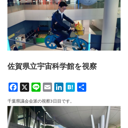
佐賀県立宇宙科学館を視察
F
X
Li
E
Li
H
共
a
n
m
n
at
有
千葉県議会会派の視察3日目です。
c
e
ai
k
e
e
l
e
n
b
dI
a