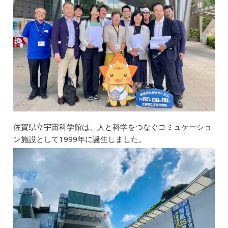
o
n
o
k
佐賀県立宇宙科学館は、人と科学をつなぐコミュケーショ
ン施設として1999年に誕生しました。