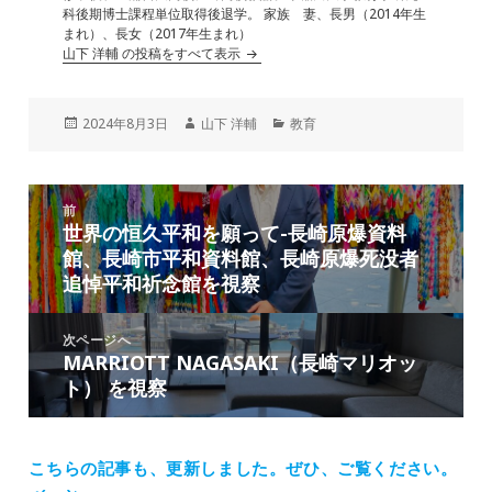
科後期博士課程単位取得後退学。 家族 妻、長男（2014年生
まれ）、長女（2017年生まれ）
山下 洋輔 の投稿をすべて表示
投
作
カ
2024年8月3日
山下 洋輔
教育
稿
成
テ
日:
者
ゴ
リ
投
ー
前
稿
世界の恒久平和を願って-長崎原爆資料
前
ナ
館、長崎市平和資料館、長崎原爆死没者
の
ビ
追悼平和祈念館を視察
投
ゲ
稿:
ー
次ページへ
シ
MARRIOTT NAGASAKI（長崎マリオッ
次
ョ
ト） を視察
の
ン
投
稿:
こちらの記事も、更新しました。
ぜひ、ご覧ください。