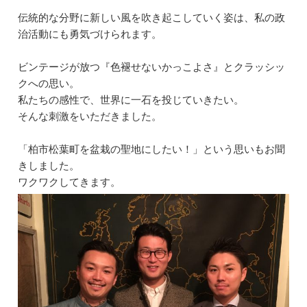
o
n
伝統的な分野に新しい風を吹き起こしていく姿は、私の政
o
治活動にも勇気づけられます。
k
ビンテージが放つ『色褪せないかっこよさ』とクラッシッ
クへの思い。
私たちの感性で、世界に一石を投じていきたい。
そんな刺激をいただきました。
「柏市松葉町を盆栽の聖地にしたい！」という思いもお聞
きしました。
ワクワクしてきます。