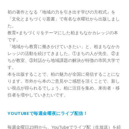
初の著作となる『地域の力を引き出す学びの方程式』を
「文化とまちづくり叢書」で有名な水曜社から出版しまし
た。
教育×まちづくりをテーマにした柏まちなかカレッジの本
です。
「地域から教育に働きかけていきたい」と、柏まちなかカ
レッジの活動を続けてきました。①まちの人が先生、②ま
ちが教室、③対話から地域課題の解決が特徴の市民大学で
す。
本を出版することで、柏の魅力が全国に発信することにな
ります。市外から本のご意見やご感想を頂くことで、新し
い視点が得られるでしょう。柏に注目を集め、来街者・移
住者を増やしていきたいです。
YOUTUBEで毎週金曜夜にライブ配信！
毎週金曜日23時から、YouTubeでライブ配（生放送）を続