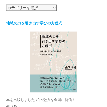
ブ
カ
テ
ゴ
地域の力を引き出す学びの方程式
リ
ー
本を出版しました‐柏の魅力を全国に発信！
amazon