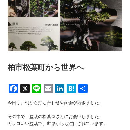
柏市松葉町から世界へ
F
X
Li
E
Li
H
共
a
n
m
n
at
有
今日は、朝から打ち合わせや面会が続きました。
c
e
ai
k
e
e
l
e
n
その中で、盆栽の松葉屋さんにお会いしました。
b
dI
a
カッコいい盆栽で、世界からも注目されています。