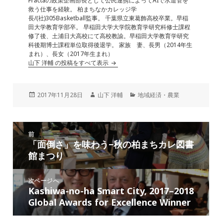
Fractaの政策企画部長として公民連携によってAIで水道管を
救う仕事を経験。 柏まちなかカレッジ学
長/(社)305Basketball監事。 千葉県立東葛飾高校卒業。早稲
田大学教育学部卒。 早稲田大学大学院教育学研究科修士課程
修了後、土浦日大高校にて高校教諭。早稲田大学教育学研究
科後期博士課程単位取得後退学。 家族 妻、長男（2014年生
まれ）、長女（2017年生まれ）
山下 洋輔 の投稿をすべて表示
投
作
カ
2017年11月28日
山下 洋輔
地域経済・農業
稿
成
テ
日:
者
ゴ
リ
投
ー
前
稿
「面倒さ」を味わう−秋の柏まちカレ図書
前
ナ
館まつり
の
ビ
投
ゲ
稿:
次ページへ
ー
Kashiwa-no-ha Smart City, 2017–2018
次
シ
Global Awards for Excellence Winner
の
ョ
投