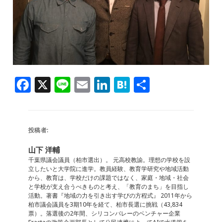
F
X
Li
E
Li
H
共
a
n
m
n
at
有
c
e
ai
k
e
e
l
e
n
投稿者:
b
dI
a
山下 洋輔
o
n
千葉県議会議員（柏市選出）。 元高校教諭。理想の学校を設
立したいと大学院に進学。教員経験、教育学研究や地域活動
o
から、教育は、学校だけの課題ではなく、家庭・地域・社会
と学校が支え合うべきものと考え、「教育のまち」を目指し
k
活動。著書『地域の力を引き出す学びの方程式』 2011年から
柏市議会議員を3期10年を経て、柏市長選に挑戦（43,834
票）。落選後の2年間、シリコンバレーのベンチャー企業