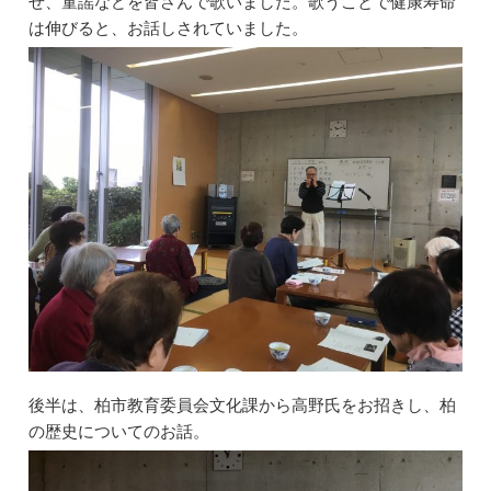
せ、童謡などを皆さんで歌いました。歌うことで健康寿命
o
n
は伸びると、お話しされていました。
o
k
後半は、柏市教育委員会文化課から高野氏をお招きし、柏
の歴史についてのお話。