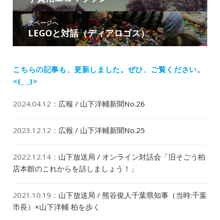
ナ
の
ビ
投
次ページへ
ゲ
LEGOと対話（ディアロゴス）
次
稿:
ー
の
シ
投
ョ
稿:
こちらの記事も、更新しました。
ぜひ、ご覧ください。
ン
<(_ _)>
2024.04.12
：
広報 / 山下洋輔新聞No.26
2023.12.12
：
広報 / 山下洋輔新聞No.25
2022.12.14
：
山下放送局 / オンライン対話会「旧そごう柏
店本館のこれからを話しましょう！」
2021.10.19
：
山下放送局 / 熊谷俊人千葉県知事（当時:千葉
市長）×山下洋輔 柏を歩く