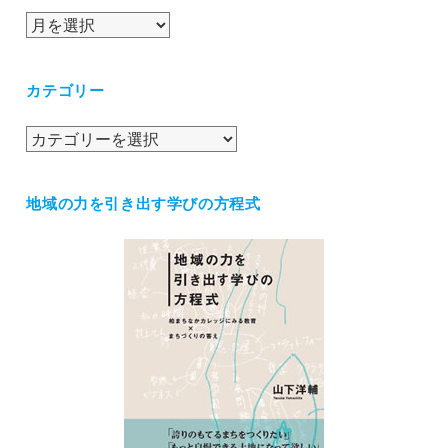
ア
ー
カ
カテゴリー
イ
ブ
カ
テ
ゴ
地域の力を引き出す学びの方程式
リ
ー