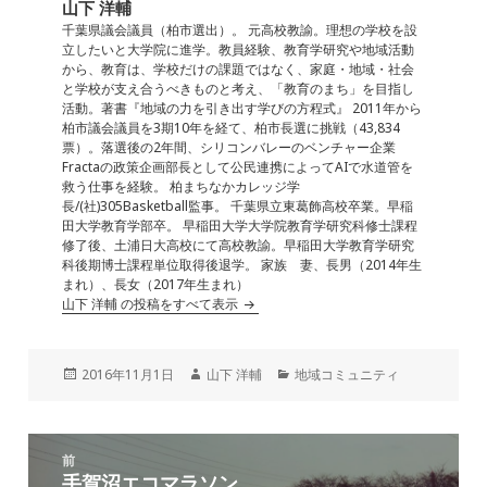
b
dI
a
山下 洋輔
o
n
千葉県議会議員（柏市選出）。 元高校教諭。理想の学校を設
立したいと大学院に進学。教員経験、教育学研究や地域活動
o
から、教育は、学校だけの課題ではなく、家庭・地域・社会
と学校が支え合うべきものと考え、「教育のまち」を目指し
k
活動。著書『地域の力を引き出す学びの方程式』 2011年から
柏市議会議員を3期10年を経て、柏市長選に挑戦（43,834
票）。落選後の2年間、シリコンバレーのベンチャー企業
Fractaの政策企画部長として公民連携によってAIで水道管を
救う仕事を経験。 柏まちなかカレッジ学
長/(社)305Basketball監事。 千葉県立東葛飾高校卒業。早稲
田大学教育学部卒。 早稲田大学大学院教育学研究科修士課程
修了後、土浦日大高校にて高校教諭。早稲田大学教育学研究
科後期博士課程単位取得後退学。 家族 妻、長男（2014年生
まれ）、長女（2017年生まれ）
山下 洋輔 の投稿をすべて表示
投
作
カ
2016年11月1日
山下 洋輔
地域コミュニティ
稿
成
テ
日:
者
ゴ
リ
投
ー
前
稿
手賀沼エコマラソン
前