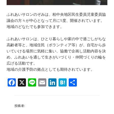
ふれあいサロンのぞみは、柏中央地区民生委員児童委員協
議会の方々が中心となって月に1度、開催されています。
地域のどなたでも参加できます。
ふれあいサロンは、ひとり暮らしや家の中で過ごしがちな
高齢者等と、地域住民（ボランティア等）が、自宅から歩
いていける場所に気軽に集い、協働で企画し活動内容を決
め、ふれあいを通して生きがいづくり・仲間づくりの輪を
広げる活動です。
地域の介護予防の拠点としても期待されています。
F
X
Li
E
Li
H
共
a
n
m
n
at
有
c
e
ai
k
e
e
l
e
n
投稿者: