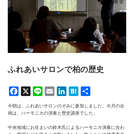
ふれあいサロンで柏の歴史
F
X
Li
E
Li
H
共
a
n
m
n
at
有
今朝は、ふれあいサロンのぞみに参加しました。今月の企
c
e
ai
k
e
画は、ハーモニカの演奏と歴史講座でした。
e
l
e
n
b
dI
a
中央地域にお住まいの鈴木氏によるハーモニカ演奏に合わ