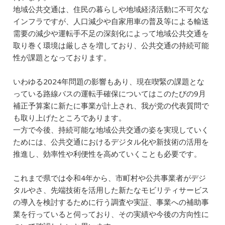
地域公共交通は、住民の暮らしや地域経済活動に不可欠な
インフラですが、人口減少や自家用車の普及等による輸送
需要の減少や運転手不足の深刻化によって地域公共交通を
取り巻く環境は厳しさを増しており、公共交通の持続可能
性が課題となっております。
いわゆる2024年問題の影響もあり、現在喫緊の課題とな
っている路線バスの運転手確保についてはこのたびの9月
補正予算案に新たに事業が計上され、我が党の代表質問で
も取り上げたところであります。
一方で今後、持続可能な地域公共交通の姿を実現していく
ためには、公共交通におけるデジタル化や新技術の活用を
推進し、効率性や利便性を高めていくことも必要です。
これまで県では令和4年から、市町村や公共事業者がデジ
タルやさ、先端技術を活用した新たなモビリティサービス
の導入を検討するために行う調査や実証、事業への補助事
業を行っていると伺っており、その実績や今後の方向性に