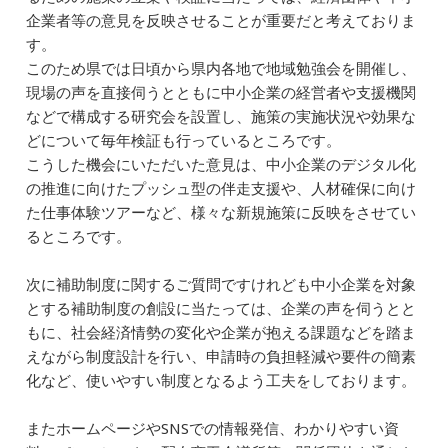
企業者等の意見を反映させることが重要だと考えておりま
す。
このため県では日頃から県内各地で地域勉強会を開催し、
現場の声を直接伺うとともに中小企業の経営者や支援機関
などで構成する研究会を設置し、施策の実施状況や効果な
どについて毎年検証も行っているところです。
こうした機会にいただいた意見は、中小企業のデジタル化
の推進に向けたプッシュ型の伴走支援や、人材確保に向け
た仕事体験ツアーなど、様々な新規施策に反映をさせてい
るところです。
次に補助制度に関するご質問ですけれども中小企業を対象
とする補助制度の創設に当たっては、企業の声を伺うとと
もに、社会経済情勢の変化や企業が抱える課題などを踏ま
えながら制度設計を行い、申請時の負担軽減や要件の簡素
化など、使いやすい制度となるよう工夫をしております。
またホームページやSNSでの情報発信、わかりやすい資