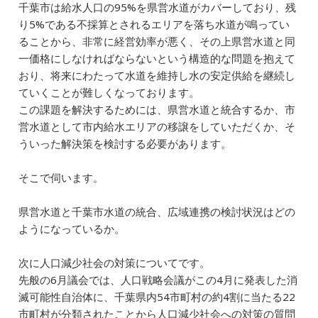
千葉市は給水人口の95%を県営水道がカバーしており、残
り5%である不採算とされるエリアを落ち水道が鳴ってい
ることから、非常に経営効率が悪く、その上県営水道と同
一価格にしなければならないという構造的な問題を抱えて
おり、将来にわたって水道を維持し水の安定供給を継続し
ていくことが難しくなっております。
この課題を解決するためには、県営水道と統合するか、市
営水道として市内給水エリアの移譲をしていただくか、そ
ういった解決策を検討する必要があります。
そこで伺います。
県営水道と千葉市水道の統合、広域連携の検討状況はどの
ようになっているか。
次に人口減少社会の対策についてです。
先般の6月議会では、人口戦略会議がこの4月に発表した消
滅可能性自治体に、千葉県内54市町村の約4割に当たる22
市町村が分類されたことから人口減少社会への対策の質問