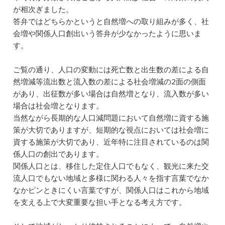
が相次ぎました。
答弁ではどちらかというと自然増への取り組みが多く、社
会増や関係人口創出いう答弁が少なかったように思いま
す。
ご覧の通り、人口の変動には死亡数と出生数の差による自
然増減等流出数と流入数の差による社会増減の2面の側面
があり、出征数が多い場合は自然増となり、流入数が多い
場合は社会増となります。
当然ながら長期的な人口減問題において自然増に資する施
策が大切でありますが、短期的な視点においては社会増に
資する施策が大切であり、近年特に注目されているのは関
係人口の創出であります。
関係人口とは、移住した定住人口でもなく、観光に来た交
流人口でもない地域と多様に関わる人々を指す言葉でなか
なかピンときにくい言葉ですが、関係人口はこれから地域
を支える上で大変重要な担い手となる考え方です。