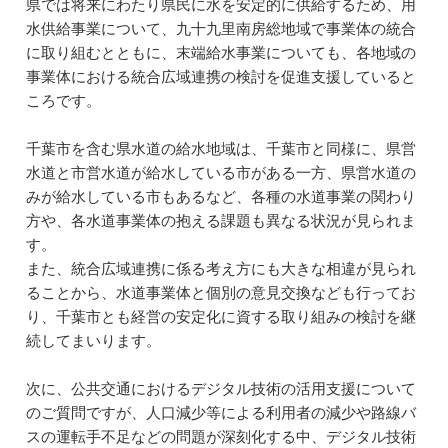
県では将来にわたり県民に水を安定的に供給するため、用
水供給事業について、九十九里南房総地域で事業体の統合
に取り組むとともに、末端給水事業についても、各地域の
事業体における統合広域連携の検討を促進支援していると
ころです。
千葉市を含む県水道の給水地域は、千葉市と同様に、県営
水道と市営水道が給水している市がある一方、県営水道の
みが給水している市もあるなど、各種の水道事業の関わり
方や、各水道事業体の抱える課題も異なる状況が見られま
す。
また、統合広域連携に係る考え方にも大きな相違が見られ
ることから、水道事業体と個別の意見交換なども行ってお
り、千葉市とも経営の安定化に資する取り組みの検討を継
続してまいります。
次に、公共交通におけるデジタル技術の活用支援について
のご質問ですが、人口減少等による利用者の減少や路線バ
スの運転手不足などの問題が深刻化する中、デジタル技術