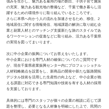
強みを生かし、魅力ある雇用の場の創出、子供子育て施策
の充実、魅力ある観光地の整備など、千葉で働き暮らし活
躍するための環境作りに取り組んでいるところです。
さらに本県へ向かう人の流れを加速させるため、移住、2
地域居住に関する情報発信、地域課題の解決に取り組む企
業と副業人材とのマッチング支援新たな旅のスタイルであ
るワーケーションの促進などに取り組み、活力ある千葉県
の実現を図ってまいります。
次に中小企業の振興についてお答えをいたします。
中小企業における専門人材の確保についてのご質問です
が、現在千葉県産業振興センター内にプロフェッショナル
人材戦略拠点を設置をし、新商品の開発や新たな販路開拓
デジタル技術を活用した生産性の向上など、中小企業が抱
える課題に対応できる専門知識や技術を有する人材の採用
を支援しております。
具体的には専門のスタッフが個々の企業の相談に応じて課
題を整理し、必要となる人材像を明確にした上で、民間の