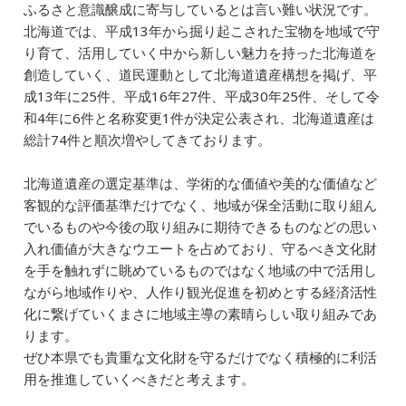
ふるさと意識醸成に寄与しているとは言い難い状況です。
北海道では、平成13年から掘り起こされた宝物を地域で守
り育て、活用していく中から新しい魅力を持った北海道を
創造していく、道民運動として北海道遺産構想を掲げ、平
成13年に25件、平成16年27件、平成30年25件、そして令
和4年に6件と名称変更1件が決定公表され、北海道遺産は
総計74件と順次増やしてきております。
北海道遺産の選定基準は、学術的な価値や美的な価値など
客観的な評価基準だけでなく、地域が保全活動に取り組ん
でいるものや今後の取り組みに期待できるものなどの思い
入れ価値が大きなウエートを占めており、守るべき文化財
を手を触れずに眺めているものではなく地域の中で活用し
ながら地域作りや、人作り観光促進を初めとする経済活性
化に繋げていくまさに地域主導の素晴らしい取り組みであ
ります。
ぜひ本県でも貴重な文化財を守るだけでなく積極的に利活
用を推進していくべきだと考えます。