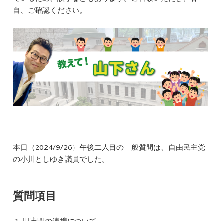
b
dI
a
自、ご確認ください。
o
n
o
k
本日（2024/9/26）午後二人目の一般質問は、自由民主党
の小川としゆき議員
で
した。
質問項目
県市間の連携について