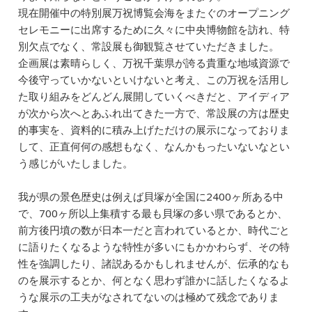
現在開催中の特別展万祝博覧会海をまたぐのオープニング
セレモニーに出席するために久々に中央博物館を訪れ、特
別欠点でなく、常設展も御観覧させていただきました。
企画展は素晴らしく、万祝千葉県が誇る貴重な地域資源で
今後守っていかないといけないと考え、この万祝を活用し
た取り組みをどんどん展開していくべきだと、アイディア
が次から次へとあふれ出てきた一方で、常設展の方は歴史
的事実を、資料的に積み上げただけの展示になっておりま
して、正直何何の感想もなく、なんかもったいないなとい
う感じがいたしました。
我が県の景色歴史は例えば貝塚が全国に2400ヶ所ある中
で、700ヶ所以上集積する最も貝塚の多い県であるとか、
前方後円墳の数が日本一だと言われているとか、時代ごと
に語りたくなるような特性が多いにもかかわらず、その特
性を強調したり、諸説あるかもしれませんが、伝承的なも
のを展示するとか、何となく思わず誰かに話したくなるよ
うな展示の工夫がなされてないのは極めて残念でありま