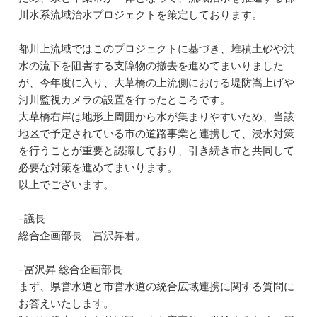
川水系流域治水プロジェクトを策定しております。
都川上流域ではこのプロジェクトに基づき、堆積土砂や洪
水の流下を阻害する支障物の撤去を進めてまいりました
が、今年度に入り、大草橋の上流側における堤防嵩上げや
河川監視カメラの設置を行ったところです。
大草橋右岸は地形上周囲から水が集まりやすいため、当該
地区で予定されている市の道路事業と連携して、浸水対策
を行うことが重要と認識しており、引き続き市と共同して
必要な対策を進めてまいります。
以上でございます。
–議長
総合企画部長 冨沢昇君。
–冨沢昇 総合企画部長
まず、県営水道と市営水道の統合広域連携に関する質問に
お答えいたします。