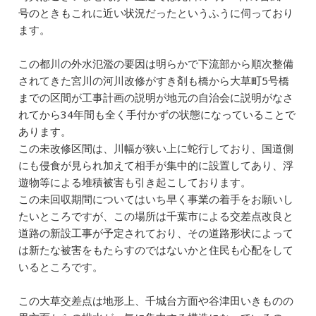
号のときもこれに近い状況だったというふうに伺っており
ます。
この都川の外水氾濫の要因は明らかで下流部から順次整備
されてきた宮川の河川改修がすき剤も橋から大草町5号橋
までの区間が工事計画の説明が地元の自治会に説明がなさ
れてから34年間も全く手付かずの状態になっていることで
あります。
この未改修区間は、川幅が狭い上に蛇行しており、国道側
にも侵食が見られ加えて相手が集中的に設置してあり、浮
遊物等による堆積被害も引き起こしております。
この未回収期間についてはいち早く事業の着手をお願いし
たいところですが、この場所は千葉市による交差点改良と
道路の新設工事が予定されており、その道路形状によって
は新たな被害をもたらすのではないかと住民も心配をして
いるところです。
この大草交差点は地形上、千城台方面や谷津田いきものの