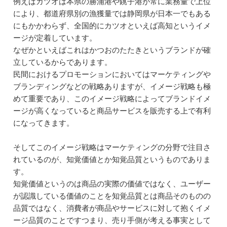
例えばカツオは本県の勝浦港や銚子港が常に業務量で上位
により、都道府県別の漁獲量では静岡県が日本一でもある
にもかかわらず、全国的にカツオといえば高知というイメ
ージが定着しています。
なぜかといえばこれはかつおのたたきというブランドが確
立しているからであります。
民間におけるプロモーションにおいてはマーケティングや
ブランディングなどの戦略ありますが、イメージ戦略も極
めて重要であり、このイメージ戦略によってブランドイメ
ージが高くなっていると商品サービスを販売する上で有利
になってきます。
そしてこのイメージ戦略はマーケティングの分野で注目さ
れているのが、知覚価値とか知覚品質というものでありま
す。
知覚価値というのは商品の実際の価値ではなく、ユーザー
が認識している価値のことを知覚品質とは商品そのものの
品質ではなく、消費者が商品やサービスに対して抱くイメ
ージ品質のことですつまり、売り手側が考える事実として