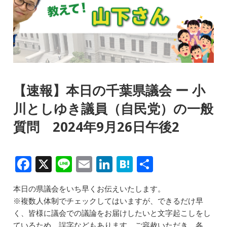
【速報】本日の千葉県議会 ー 小
川としゆき議員（自民党）の一般
質問 2024年9月26日午後2
F
X
Li
E
Li
H
共
a
n
m
n
at
有
本日の県議会をいち早くお伝えいたします。
c
e
ai
k
e
※複数人体制でチェックしてはいますが、できるだけ早
e
l
e
n
く、皆様に議会での議論をお届けしたいと文字起こしをし
ているため、誤字などもあります。ご容赦いただき、各