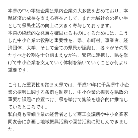
本県の中小零細企業は県内企業の大多数を占めており、本
県経済の成長を支える存在として、また地域社会の担い手
として県民生活の向上に大きく寄与しております。
本県の継続的な発展を確固たるものにするためには、こう
した中小企業の役割と重要性を、県、市町村、事業者、経
済団体、大学、そして全ての県民が認識し、各々がその果
たすべき役割を十分踏まえながら、緊密に連携し、県を挙
げて中小企業を支えていく体制を築いていくことが何より
重要です。
こうした重要性を踏まえ県では、平成19年に千葉県中小企
業の振興に関する条例を制定し、中小企業の振興を県政の
重要な課題に位置づけ、県を挙げて施策を総合的に推進し
ているところです。
私自身も零細企業の経営者として商工会議所や中小企業家
同友会に参画し地域振興活動や園芸活動に勤しんできまし
た。