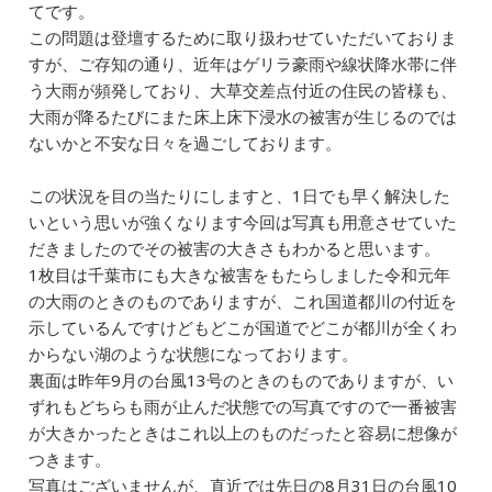
てです。
この問題は登壇するために取り扱わせていただいておりま
すが、ご存知の通り、近年はゲリラ豪雨や線状降水帯に伴
う大雨が頻発しており、大草交差点付近の住民の皆様も、
大雨が降るたびにまた床上床下浸水の被害が生じるのでは
ないかと不安な日々を過ごしております。
この状況を目の当たりにしますと、1日でも早く解決した
いという思いが強くなります今回は写真も用意させていた
だきましたのでその被害の大きさもわかると思います。
1枚目は千葉市にも大きな被害をもたらしました令和元年
の大雨のときのものでありますが、これ国道都川の付近を
示しているんですけどもどこが国道でどこが都川が全くわ
からない湖のような状態になっております。
裏面は昨年9月の台風13号のときのものでありますが、い
ずれもどちらも雨が止んだ状態での写真ですので一番被害
が大きかったときはこれ以上のものだったと容易に想像が
つきます。
写真はございませんが、直近では先日の8月31日の台風10