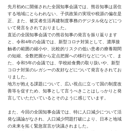
先月初めに開催された全国知事会議では、熊谷知事は居住
する地域にとらわれない、子供政策の実現や税源の偏在是
正、また、被災者生活再建制度事務のデジタル化などにつ
いて発言をされておりました。
直近の全国知事会議での熊谷知事の発言を振り返ります
と、令和4年の会議では、新型コロナ対策として、濃厚接
触者の範囲の縮小や、比較的リスクの低い患者の療養期間
の短縮、全数把握から定点把握への移行などについて、ま
た、令和5年の会議では、学校給食費の取り扱いや、新型
コロナ対策のレガシーの友好などについて発言をされてお
りました。
地方が抱える課題について、広い視点に立って国の制度改
善等を促すため、知事として言うべきことはしっかりと発
言していただいているとそのように感じています。
また、今回の全国知事会議では、特に人口減少について活
発な議論がなされ、人口減少問題打破により、日本と地域
の未来を拓く緊急宣言が決議されました。