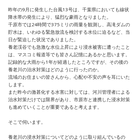
昨年の9月に発生した台風13号は、千葉県においても線状
降水帯の発生により、猛烈な豪雨となりました。
千原市では24時間で375ミリの雨量を観測し、高滝ダムの
貯水は、いわゆる緊急放流を検討する水位に迫るなど、当
日が緊迫した状況でありました。
養老渓谷でも急激な水位上昇により浸水被害に遭ったこと
は、マスコミ報道等でも皆さん記憶にあるかと思います。
記録的な大雨から1年が経過したところですが、その後の
養老川の治水対策はどのように行ったのか。
流域のお住まいの皆さんから、心配や不安の声を耳にいた
します。
また昨今の激甚化する水害に対しては、河川管理者による
治水対策だけでは限界があり、市原市と連携した浸水対策
も進めていくことが重要であると考えます。
そこで伺います。
養老川の浸水対策についてどのように取り組んでいるの