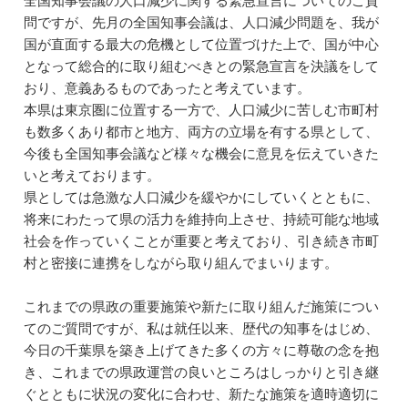
全国知事会議の人口減少に関する緊急宣言についてのご質
問ですが、先月の全国知事会議は、人口減少問題を、我が
国が直面する最大の危機として位置づけた上で、国が中心
となって総合的に取り組むべきとの緊急宣言を決議をして
おり、意義あるものであったと考えています。
本県は東京圏に位置する一方で、人口減少に苦しむ市町村
も数多くあり都市と地方、両方の立場を有する県として、
今後も全国知事会議など様々な機会に意見を伝えていきた
いと考えております。
県としては急激な人口減少を緩やかにしていくとともに、
将来にわたって県の活力を維持向上させ、持続可能な地域
社会を作っていくことが重要と考えており、引き続き市町
村と密接に連携をしながら取り組んでまいります。
これまでの県政の重要施策や新たに取り組んだ施策につい
てのご質問ですが、私は就任以来、歴代の知事をはじめ、
今日の千葉県を築き上げてきた多くの方々に尊敬の念を抱
き、これまでの県政運営の良いところはしっかりと引き継
ぐとともに状況の変化に合わせ、新たな施策を適時適切に