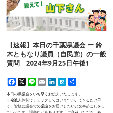
【速報】本日の千葉県議会 ー 鈴
木ともなり議員（自民党）の一般
質問 2024年9月25日午後1
F
X
Li
E
Li
H
共
a
n
m
n
at
有
本日の県議会をいち早くお伝えいたします。
c
e
ai
k
e
※複数人体制でチェックしてはいますが、できるだけ早
e
l
e
n
く、皆様に議会での議論をお届けしたいと文字起こしをし
ているため、誤字などもあります。ご容赦いただき、各