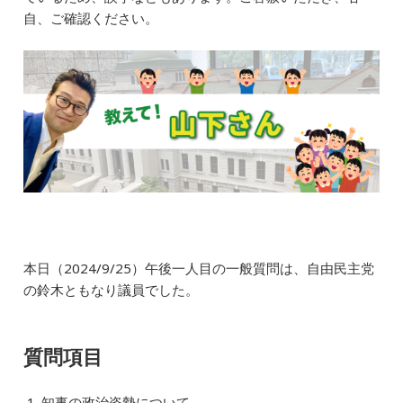
b
dI
a
自、ご確認ください。
o
n
o
k
本日（2024/9/25）午後一人目の一般質問は、自由民主党
の鈴木ともなり議員
で
した。
質問項目
知事の政治姿勢について