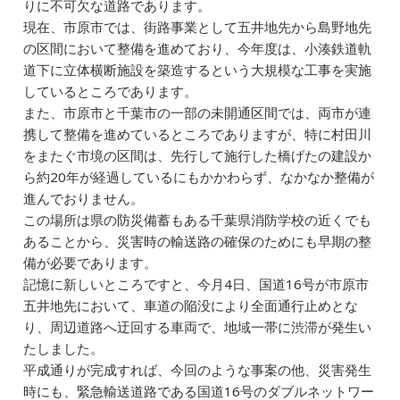
りに不可欠な道路であります。
現在、市原市では、街路事業として五井地先から島野地先
の区間において整備を進めており、今年度は、小湊鉄道軌
道下に立体横断施設を築造するという大規模な工事を実施
しているところであります。
また、市原市と千葉市の一部の未開通区間では、両市が連
携して整備を進めているところでありますが、特に村田川
をまたぐ市境の区間は、先行して施行した橋げたの建設か
ら約20年が経過しているにもかかわらず、なかなか整備が
進んでおりません。
この場所は県の防災備蓄もある千葉県消防学校の近くでも
あることから、災害時の輸送路の確保のためにも早期の整
備が必要であります。
記憶に新しいところですと、今月4日、国道16号が市原市
五井地先において、車道の陥没により全面通行止めとな
り、周辺道路へ迂回する車両で、地域一帯に渋滞が発生い
たしました。
平成通りが完成すれば、今回のような事案の他、災害発生
時にも、緊急輸送道路である国道16号のダブルネットワー