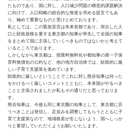
たものであり、国に対し、人口減少問題の構造的課題解決
に向けて、人口戦略の総合的な推進を求める提言でもあ
り、極めて重要なものと受けとめております。
私としては、この緊急宣言は本来首都であり、突出した人
口と財政規模を要する東京都の知事が率先して全国の知事
をまとめて国に主張していくべきものではないかと考えて
いるところであります。
しかしながら東京都は、授業料無料化や都知事の第一子保
育料無償化の公約など、他の地方自治体では、財政的に厳
しい子育て支援策を進めています。
財政的に厳しいということでこれに対し熊谷知事は待った
をかけるべく厳しいコメントとともに、本来国がやるべき
ことと主張されましたが私もその通りだと思っておりま
す。
熊谷知事は、今後も同じ東京圏の知事として、東京都に言
うべきことは発信し、足並みを調整してもらうとともに子
育て支援策なので、地域格差が生じないよう、国へしっか
りと要望していただくようお願いいたします。