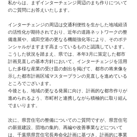
私からは、まずインターチェンジ周辺のまち作りについて
のご質問にお答えいたします。
インターチェンジの周辺は交通利便性を生かした地域経済
の活性化が期待されており、近年の道路ネットワークの整
備進展や、成田空港の更なる機能強化等により、そのポテ
ンシャルがますます高まっているものと認識しています。
こうした状況を踏まえ、県では、本年3月に策定した都市
計画見直しの基本方針において、インターチェンジを活用
した多様な産業の受け皿の創出を掲げて、都市の将来像を
示した都市計画区域マスタープランの見直しを進めている
ところでございます。
今後とも、地域の更なる発展に向け、計画的な都市作りが
進められるよう、市町村と連携しながら積極的に取り組ん
でまいります。
次に、県営住宅の整備についてのご質問ですが、県営住宅
の新規建設、団地の集約、再編や改善事業などについて
は、千葉県県営住宅長寿命化計画に基づき、計画的に事業