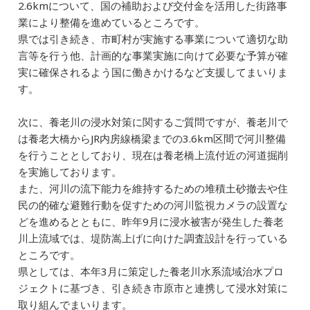
2.6kmについて、国の補助および交付金を活用した街路事
業により整備を進めているところです。
県では引き続き、市町村が実施する事業について適切な助
言等を行う他、計画的な事業実施に向けて必要な予算が確
実に確保されるよう国に働きかけるなど支援してまいりま
す。
次に、養老川の浸水対策に関するご質問ですが、養老川で
は養老大橋からJR内房線橋梁までの3.6km区間で河川整備
を行うこととしており、現在は養老橋上流付近の河道掘削
を実施しております。
また、河川の流下能力を維持するための堆積土砂撤去や住
民の的確な避難行動を促すための河川監視カメラの設置な
どを進めるとともに、昨年9月に浸水被害が発生した養老
川上流域では、堤防嵩上げに向けた調査設計を行っている
ところです。
県としては、本年3月に策定した養老川水系流域治水プロ
ジェクトに基づき、引き続き市原市と連携して浸水対策に
取り組んでまいります。