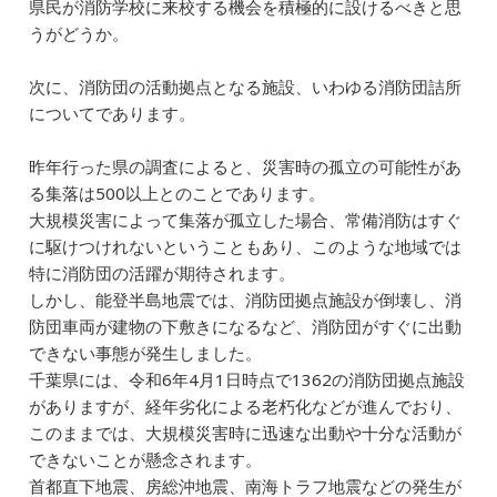
県民が消防学校に来校する機会を積極的に設けるべきと思
うがどうか。
次に、消防団の活動拠点となる施設、いわゆる消防団詰所
についてであります。
昨年行った県の調査によると、災害時の孤立の可能性があ
る集落は500以上とのことであります。
大規模災害によって集落が孤立した場合、常備消防はすぐ
に駆けつけれないということもあり、このような地域では
特に消防団の活躍が期待されます。
しかし、能登半島地震では、消防団拠点施設が倒壊し、消
防団車両が建物の下敷きになるなど、消防団がすぐに出動
できない事態が発生しました。
千葉県には、令和6年4月1日時点で1362の消防団拠点施設
がありますが、経年劣化による老朽化などが進んでおり、
このままでは、大規模災害時に迅速な出動や十分な活動が
できないことが懸念されます。
首都直下地震、房総沖地震、南海トラフ地震などの発生が