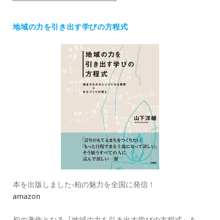
テ
ゴ
地域の力を引き出す学びの方程式
リ
ー
本を出版しました‐柏の魅力を全国に発信！
amazon
初の著作となる『地域の力を引き出す学びの方程式』を