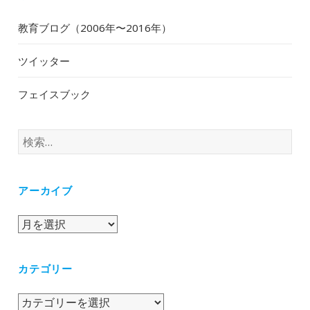
教育ブログ（2006年〜2016年）
ツイッター
フェイスブック
検
索:
アーカイブ
ア
ー
カ
カテゴリー
イ
ブ
カ