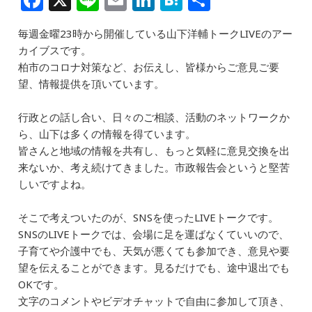
a
n
m
n
at
有
毎週金曜23時から開催している山下洋輔トークLIVEのアー
c
e
ai
k
e
カイブスです。
e
l
e
n
柏市のコロナ対策など、お伝えし、皆様からご意見ご要
b
dI
a
望、情報提供を頂いています。
o
n
行政との話し合い、日々のご相談、活動のネットワークか
o
ら、山下は多くの情報を得ています。
k
皆さんと地域の情報を共有し、もっと気軽に意見交換を出
来ないか、考え続けてきました。市政報告会というと堅苦
しいですよね。
そこで考えついたのが、SNSを使ったLIVEトークです。
SNSのLIVEトークでは、会場に足を運ばなくていいので、
子育てや介護中でも、天気が悪くても参加でき、意見や要
望を伝えることができます。見るだけでも、途中退出でも
OKです。
文字のコメントやビデオチャットで自由に参加して頂き、