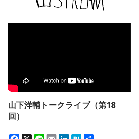
山下洋輔トークライブ（第18
回）
F
X
Li
E
Li
H
共