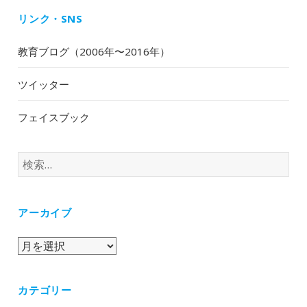
リンク・SNS
教育ブログ（2006年〜2016年）
ツイッター
フェイスブック
検
索:
アーカイブ
ア
ー
カ
カテゴリー
イ