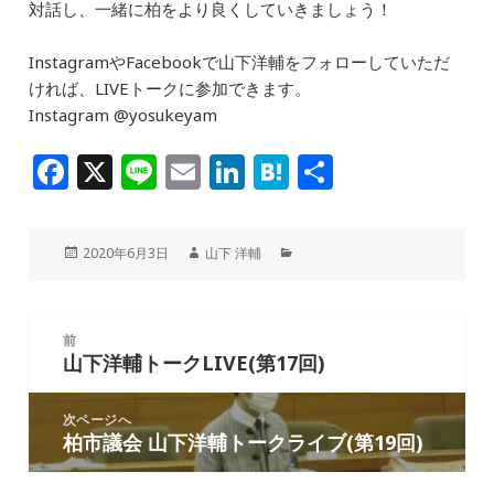
対話し、一緒に柏をより良くしていきましょう！
InstagramやFacebookで山下洋輔をフォローしていただ
ければ、LIVEトークに参加できます。
Instagram @yosukeyam
F
X
Li
E
Li
H
共
a
n
m
n
at
有
c
e
ai
k
e
投
作
カ
2020年6月3日
山下 洋輔
e
l
e
n
稿
成
テ
日:
者
ゴ
b
dI
a
リ
投
ー
o
n
前
稿
山下洋輔トークLIVE(第17回)
前
o
ナ
の
k
ビ
投
次ページへ
ゲ
柏市議会 山下洋輔トークライブ(第19回)
次
稿:
ー
の
シ