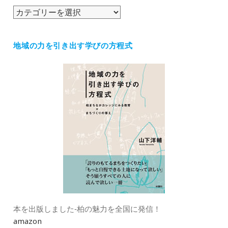
ブ
カ
テ
ゴ
地域の力を引き出す学びの方程式
リ
ー
本を出版しました‐柏の魅力を全国に発信！
amazon