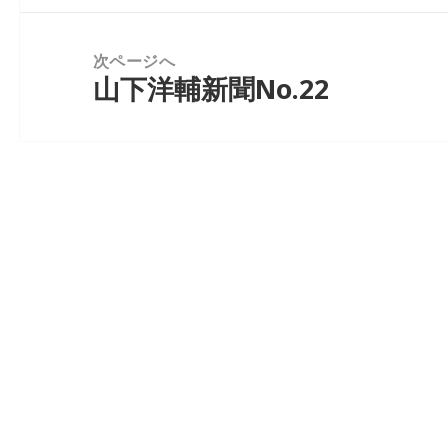
投
ゲ
稿:
ー
次ページへ
山下洋輔新聞No.22
シ
次
ョ
の
ン
投
稿: