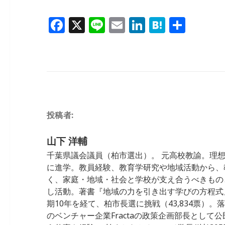
b
dI
a
F
X
Li
E
Li
H
共
o
n
a
n
m
n
at
有
o
c
e
ai
k
e
k
e
l
e
n
b
dI
a
o
n
投稿者:
o
k
山下 洋輔
千葉県議会議員（柏市選出）。 元高校教諭。理
に進学。教員経験、教育学研究や地域活動から、
く、家庭・地域・社会と学校が支え合うべきもの
し活動。著書『地域の力を引き出す学びの方程式』 
期10年を経て、柏市長選に挑戦（43,834票）
のベンチャー企業Fractaの政策企画部長として