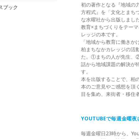
初の著作となる『地域の
スブック
方程式』を「文化とまち
な水曜社から出版しまし
教育×まちづくりをテー
レッジの本です。
「地域から教育に働きか
柏まちなかカレッジの活
た。①まちの人が先生、
話から地域課題の解決が
す。
本を出版することで、柏
本のご意見やご感想を頂
目を集め、来街者・移住
YOUTUBEで毎週金曜
毎週金曜日23時から、Yo