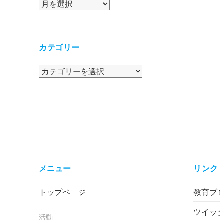
ア
ー
カ
イ
カテゴリー
ブ
カ
テ
ゴ
リ
ー
メニュー
リンク
トップページ
教育ブロ
ツイッ
活動