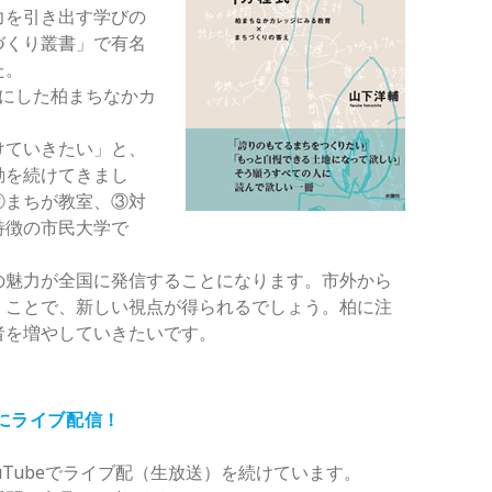
力を引き出す学びの
づくり叢書」で有名
た。
マにした柏まちなかカ
けていきたい」と、
動を続けてきまし
②まちが教室、③対
特徴の市民大学で
の魅力が全国に発信することになります。市外から
くことで、新しい視点が得られるでしょう。柏に注
者を増やしていきたいです。
夜にライブ配信！
uTubeでライブ配（生放送）を続けています。