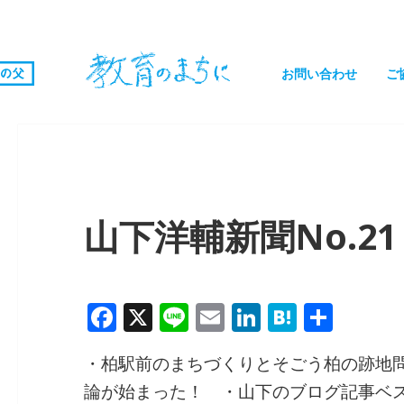
お問い合わせ
ご
山下洋輔新聞No.21
F
X
Li
E
Li
H
共
a
n
m
n
at
有
・柏駅前のまちづくりとそごう柏の跡地
c
e
ai
k
e
論が始まった！ ・山下のブログ記事ベス
e
l
e
n