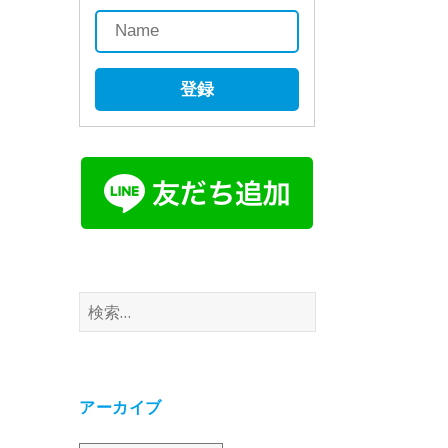
登録
検
索:
アーカイブ