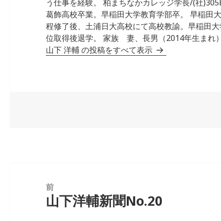
う仕事を経験。 柏まちなかカレッジ学長/(社)305Ba
葛飾高校卒業。早稲田大学教育学部卒。 早稲田
程修了後、土浦日大高校にて高校教諭。早稲田大
位取得後退学。 家族 妻、長男（2014年生まれ）
山下 洋輔 の投稿をすべて表示
投
稿
前
山下洋輔新聞No.20
前
ナ
の
ビ