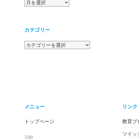
ア
ー
カ
イ
カテゴリー
ブ
カ
テ
ゴ
リ
ー
メニュー
リンク
トップページ
教育ブロ
ツイッ
活動