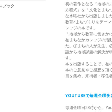
初の著作となる『地域の
スブック
方程式』を「文化とまち
な水曜社から出版しまし
教育×まちづくりをテー
レッジの本です。
「地域から教育に働きか
柏まちなかカレッジの活
た。①まちの人が先生、
話から地域課題の解決が
す。
本を出版することで、柏
本のご意見やご感想を頂
目を集め、来街者・移住
YOUTUBEで毎週金曜
毎週金曜日23時から、Yo