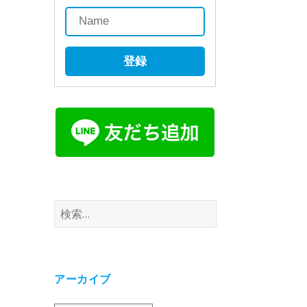
登録
検
索:
アーカイブ