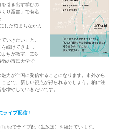
力を引き出す学びの
づくり叢書」で有名
た。
マにした柏まちなかカ
けていきたい」と、
動を続けてきまし
②まちが教室、③対
特徴の市民大学で
の魅力が全国に発信することになります。市外から
くことで、新しい視点が得られるでしょう。柏に注
者を増やしていきたいです。
夜にライブ配信！
uTubeでライブ配（生放送）を続けています。