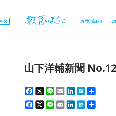
お問い合わせ
ご
山下洋輔新聞 No.1
F
X
Li
E
Li
H
共
a
n
m
n
at
有
F
X
Li
E
Li
H
共
c
e
ai
k
e
a
n
m
n
at
有
e
l
e
n