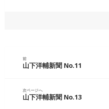
c
e
ai
k
e
b
dI
a
e
l
e
n
o
n
b
dI
a
o
o
n
k
o
k
投
稿
前
山下洋輔新聞 No.11
前
ナ
の
ビ
投
ゲ
稿:
ー
次ページへ
山下洋輔新聞 No.13
シ
次
ョ
の