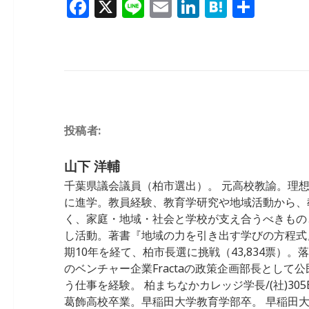
F
X
Li
E
Li
H
共
c
e
ai
k
e
a
n
m
n
at
有
e
l
e
n
c
e
ai
k
e
b
dI
a
e
l
e
n
o
n
b
dI
a
o
o
n
k
投稿者:
o
k
山下 洋輔
千葉県議会議員（柏市選出）。 元高校教諭。理
に進学。教員経験、教育学研究や地域活動から、
く、家庭・地域・社会と学校が支え合うべきもの
し活動。著書『地域の力を引き出す学びの方程式』 
期10年を経て、柏市長選に挑戦（43,834票）
のベンチャー企業Fractaの政策企画部長として
う仕事を経験。 柏まちなかカレッジ学長/(社)305Ba
葛飾高校卒業。早稲田大学教育学部卒。 早稲田