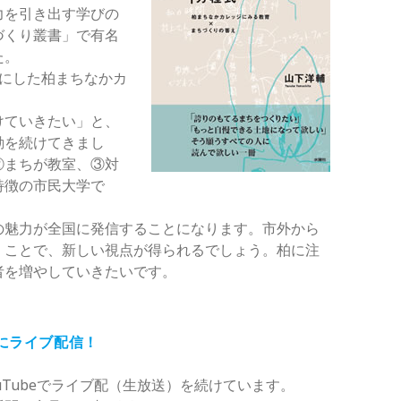
力を引き出す学びの
づくり叢書」で有名
た。
マにした柏まちなかカ
けていきたい」と、
動を続けてきまし
②まちが教室、③対
特徴の市民大学で
の魅力が全国に発信することになります。市外から
くことで、新しい視点が得られるでしょう。柏に注
者を増やしていきたいです。
夜にライブ配信！
uTubeでライブ配（生放送）を続けています。