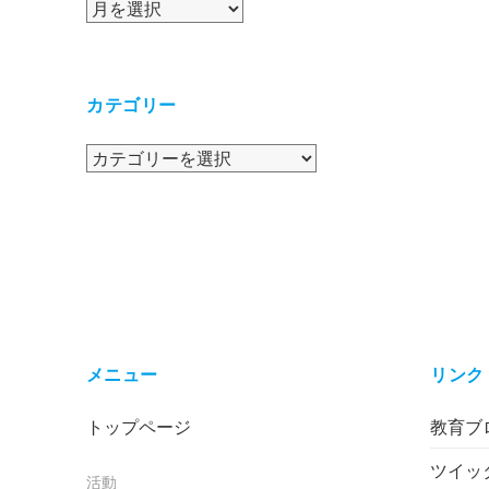
ア
ー
カ
イ
カテゴリー
ブ
カ
テ
ゴ
リ
ー
メニュー
リンク
トップページ
教育ブロ
ツイッ
活動