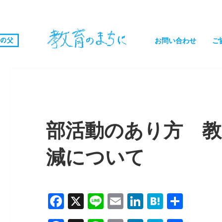
お問い合わせ
ご
部活動のあり方 教
減について
F
X
Li
E
Li
H
共
a
n
m
n
at
有