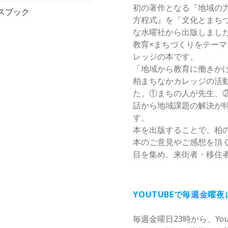
初の著作となる『地域の
スブック
方程式』を「文化とまち
な水曜社から出版しまし
教育×まちづくりをテー
レッジの本です。
「地域から教育に働きか
柏まちなかカレッジの活
た。①まちの人が先生、
話から地域課題の解決が
す。
本を出版することで、柏
本のご意見やご感想を頂
目を集め、来街者・移住
YOUTUBEで毎週金曜
毎週金曜日23時から、Yo