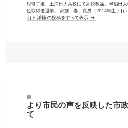
程修了後、土浦日大高校にて高校教諭。早稲田大
位取得後退学。 家族 妻、長男（2014年生まれ）
山下 洋輔 の投稿をすべて表示
投
稿
前
より市民の声を反映した市
前
ナ
て
の
ビ
投
ゲ