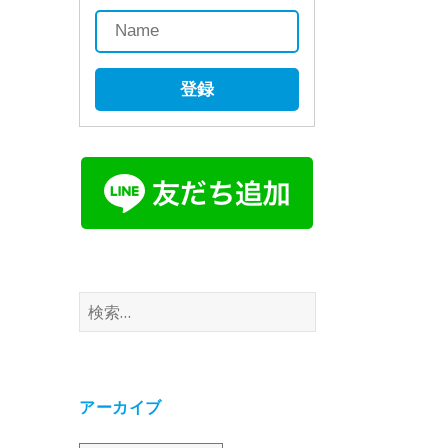
登録
検
索:
アーカイブ