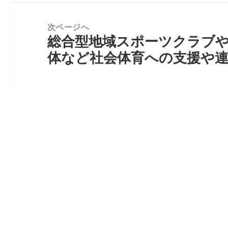
稿:
ー
シ
次ページへ
ョ
総合型地域スポーツクラブ
次
ン
体など社会体育への支援や
の
投
稿: