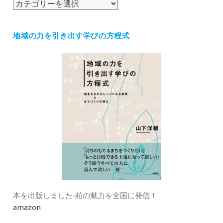
カ
テ
ゴ
地域の力を引き出す学びの方程式
リ
ー
本を出版しました‐柏の魅力を全国に発信！
amazon