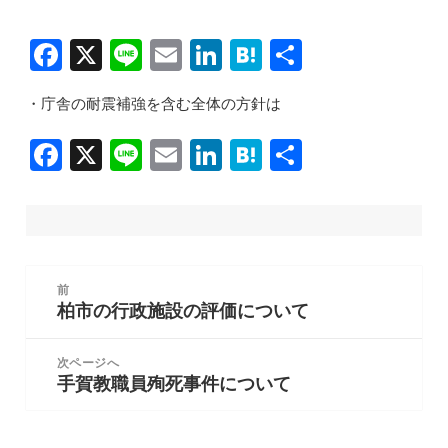
F
X
Li
E
Li
H
共
a
n
m
n
at
有
・庁舎の耐震補強を含む全体の方針は
c
e
ai
k
e
e
l
e
n
F
X
Li
E
Li
H
共
b
dI
a
a
n
m
n
at
有
o
n
c
e
ai
k
e
o
e
l
e
n
k
b
dI
a
投
前
稿
o
n
柏市の行政施設の評価について
前
ナ
の
o
ビ
投
次ページへ
k
ゲ
手賀教職員殉死事件について
稿:
次
ー
の
シ
投
ョ