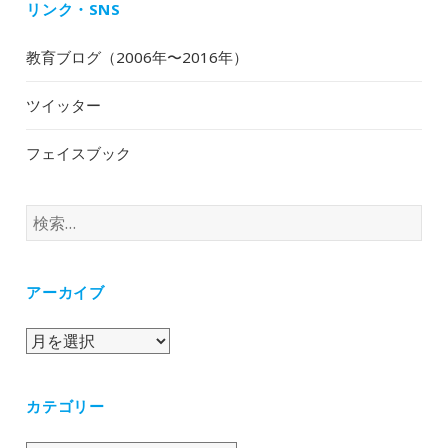
リンク・SNS
教育ブログ（2006年〜2016年）
ツイッター
フェイスブック
検
索:
アーカイブ
ア
ー
カ
カテゴリー
イ
ブ