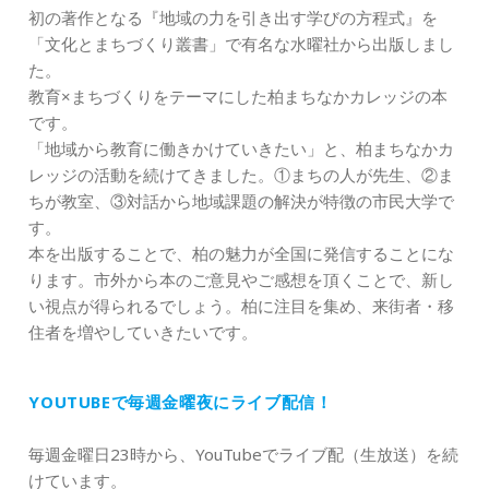
初の著作となる『地域の力を引き出す学びの方程式』を
「文化とまちづくり叢書」で有名な水曜社から出版しまし
た。
教育×まちづくりをテーマにした柏まちなかカレッジの本
です。
「地域から教育に働きかけていきたい」と、柏まちなかカ
レッジの活動を続けてきました。①まちの人が先生、②ま
ちが教室、③対話から地域課題の解決が特徴の市民大学で
す。
本を出版することで、柏の魅力が全国に発信することにな
ります。市外から本のご意見やご感想を頂くことで、新し
い視点が得られるでしょう。柏に注目を集め、来街者・移
住者を増やしていきたいです。
YOUTUBEで毎週金曜夜にライブ配信！
毎週金曜日23時から、YouTubeでライブ配（生放送）を続
けています。