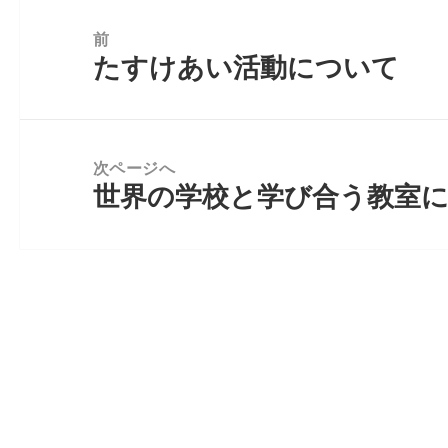
投
稿
前
たすけあい活動について
前
ナ
の
ビ
投
ゲ
稿:
ー
次ページへ
世界の学校と学び合う教室
シ
次
ョ
の
ン
投
稿: