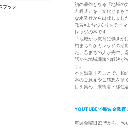
初の著作となる『地域の
スブック
方程式』を「文化とまち
な水曜社から出版しまし
教育×まちづくりをテー
レッジの本です。
「地域から教育に働きか
柏まちなかカレッジの活
た。①まちの人が先生、
話から地域課題の解決が
す。
本を出版することで、柏
本のご意見やご感想を頂
目を集め、来街者・移住
YOUTUBEで毎週金曜
毎週金曜日23時から、Yo