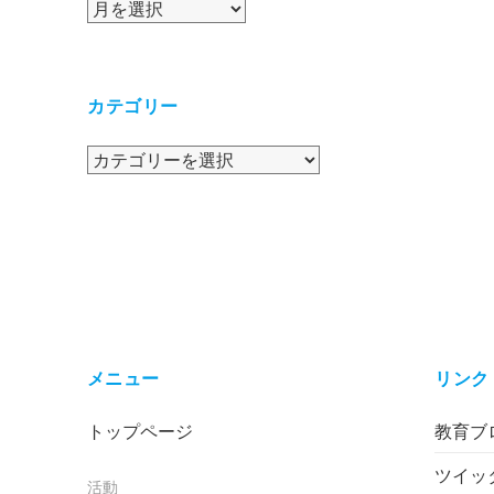
ア
ー
カ
イ
カテゴリー
ブ
カ
テ
ゴ
リ
ー
メニュー
リンク
トップページ
教育ブロ
ツイッ
活動