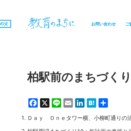
お問い合わせ
ご
柏駅前のまちづく
F
X
Li
E
Li
H
共
a
n
m
n
at
有
Ｄａｙ Ｏｎｅタワー横、小柳町通りの
c
e
ai
k
e
e
l
e
n