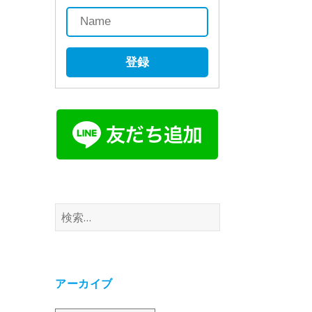
登録
検
索:
アーカイブ