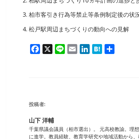
柏駅周辺まちづくり10ヵ年計画の進捗と
b
dI
a
柏市客引き行為等禁止等条例制定後の状
o
n
o
松戸駅周辺まちづくりの動向への見解
k
F
X
Li
E
Li
H
共
a
n
m
n
at
有
c
e
ai
k
e
e
l
e
n
b
dI
a
o
n
投稿者:
o
k
山下 洋輔
千葉県議会議員（柏市選出）。 元高校教諭。理
に進学。教員経験、教育学研究や地域活動から、