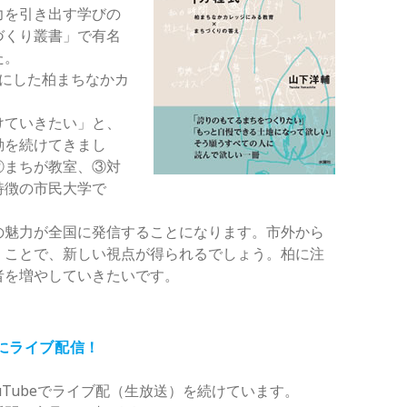
力を引き出す学びの
づくり叢書」で有名
た。
マにした柏まちなかカ
けていきたい」と、
動を続けてきまし
②まちが教室、③対
特徴の市民大学で
の魅力が全国に発信することになります。市外から
くことで、新しい視点が得られるでしょう。柏に注
者を増やしていきたいです。
夜にライブ配信！
uTubeでライブ配（生放送）を続けています。