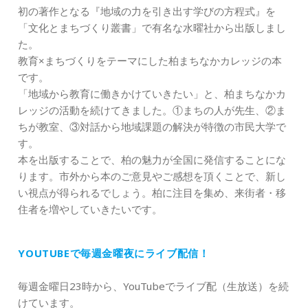
初の著作となる『地域の力を引き出す学びの方程式』を
「文化とまちづくり叢書」で有名な水曜社から出版しまし
た。
教育×まちづくりをテーマにした柏まちなかカレッジの本
です。
「地域から教育に働きかけていきたい」と、柏まちなかカ
レッジの活動を続けてきました。①まちの人が先生、②ま
ちが教室、③対話から地域課題の解決が特徴の市民大学で
す。
本を出版することで、柏の魅力が全国に発信することにな
ります。市外から本のご意見やご感想を頂くことで、新し
い視点が得られるでしょう。柏に注目を集め、来街者・移
住者を増やしていきたいです。
YOUTUBEで毎週金曜夜にライブ配信！
毎週金曜日23時から、YouTubeでライブ配（生放送）を続
けています。