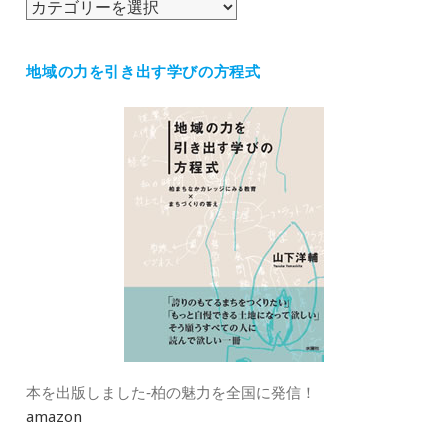
カ
テ
ゴ
地域の力を引き出す学びの方程式
リ
ー
本を出版しました‐柏の魅力を全国に発信！
amazon