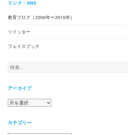
リンク・SNS
教育ブログ（2006年〜2016年）
ツイッター
フェイスブック
検
索:
アーカイブ
ア
ー
カ
カテゴリー
イ
ブ