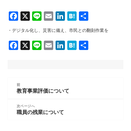
F
X
Li
E
Li
H
共
a
n
m
n
at
有
・デジタル化し、災害に備え、市民との翻刻作業を
c
e
ai
k
e
e
l
e
n
F
X
Li
E
Li
H
共
b
dI
a
a
n
m
n
at
有
o
n
c
e
ai
k
e
o
e
l
e
n
k
b
dI
a
投
前
稿
o
n
教育事業評価について
前
ナ
の
o
ビ
投
次ページへ
k
ゲ
職員の残業について
稿:
次
ー
の
シ
投
ョ