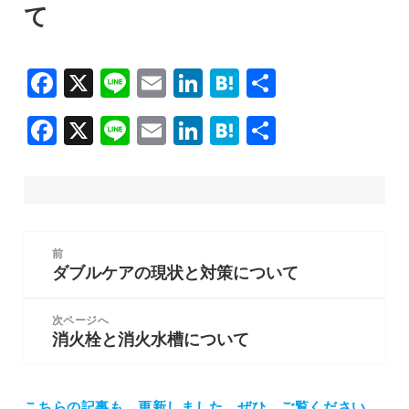
て
F
X
Li
E
Li
H
共
a
n
m
n
at
有
F
X
Li
E
Li
H
共
c
e
ai
k
e
a
n
m
n
at
有
e
l
e
n
c
e
ai
k
e
b
dI
a
e
l
e
n
o
n
b
dI
a
投
o
前
稿
o
n
ダブルケアの現状と対策について
前
k
ナ
の
o
ビ
投
次ページへ
k
ゲ
消火栓と消火水槽について
稿:
次
ー
の
シ
投
ョ
稿:
こちらの記事も、更新しました。
ぜひ、ご覧ください。