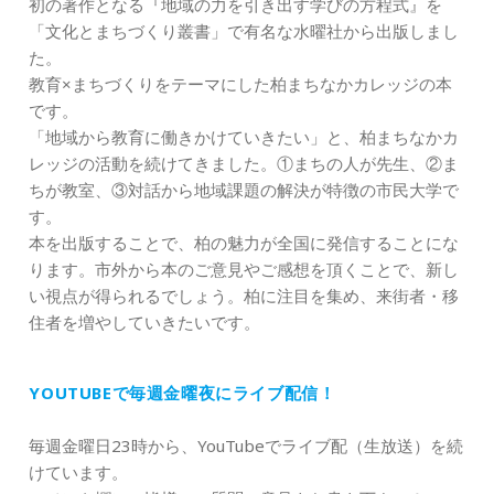
初の著作となる『地域の力を引き出す学びの方程式』を
「文化とまちづくり叢書」で有名な水曜社から出版しまし
た。
教育×まちづくりをテーマにした柏まちなかカレッジの本
です。
「地域から教育に働きかけていきたい」と、柏まちなかカ
レッジの活動を続けてきました。①まちの人が先生、②ま
ちが教室、③対話から地域課題の解決が特徴の市民大学で
す。
本を出版することで、柏の魅力が全国に発信することにな
ります。市外から本のご意見やご感想を頂くことで、新し
い視点が得られるでしょう。柏に注目を集め、来街者・移
住者を増やしていきたいです。
YOUTUBEで毎週金曜夜にライブ配信！
毎週金曜日23時から、YouTubeでライブ配（生放送）を続
けています。