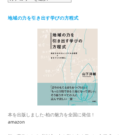
テ
ゴ
地域の力を引き出す学びの方程式
リ
ー
本を出版しました‐柏の魅力を全国に発信！
amazon