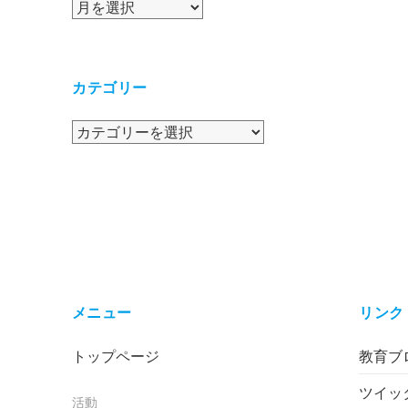
ア
ー
カ
イ
カテゴリー
ブ
カ
テ
ゴ
リ
ー
メニュー
リンク
トップページ
教育ブロ
ツイッ
活動