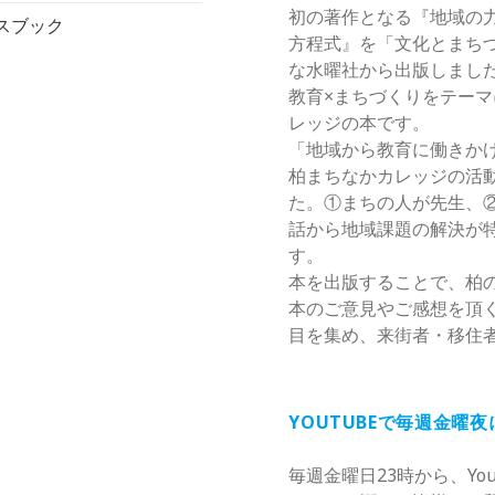
初の著作となる『地域の
スブック
方程式』を「文化とまち
な水曜社から出版しまし
教育×まちづくりをテー
レッジの本です。
「地域から教育に働きか
柏まちなかカレッジの活
た。①まちの人が先生、
話から地域課題の解決が
す。
本を出版することで、柏
本のご意見やご感想を頂
目を集め、来街者・移住
YOUTUBEで毎週金曜
毎週金曜日23時から、Yo