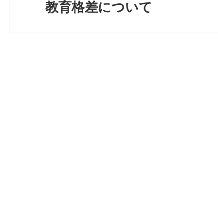
教育格差について
シ
次
ョ
の
ン
投
稿: