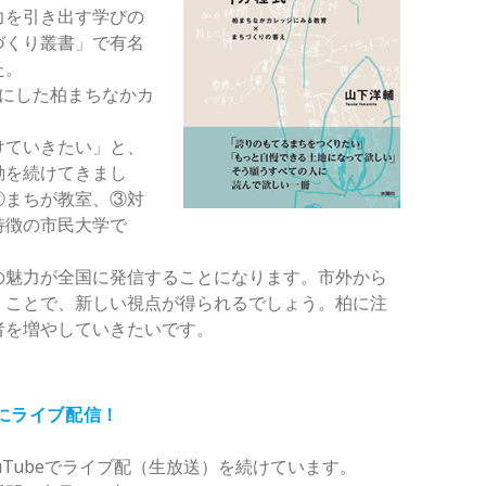
力を引き出す学びの
づくり叢書」で有名
た。
マにした柏まちなかカ
けていきたい」と、
動を続けてきまし
②まちが教室、③対
特徴の市民大学で
の魅力が全国に発信することになります。市外から
くことで、新しい視点が得られるでしょう。柏に注
者を増やしていきたいです。
夜にライブ配信！
uTubeでライブ配（生放送）を続けています。