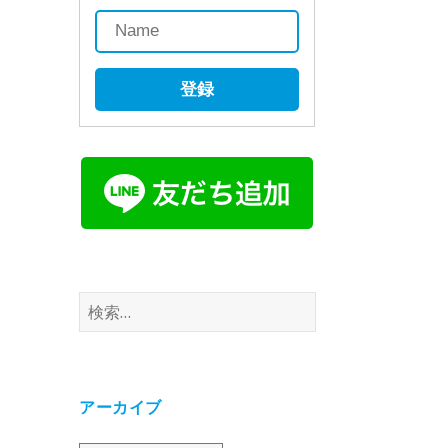
登録
検
索:
アーカイブ