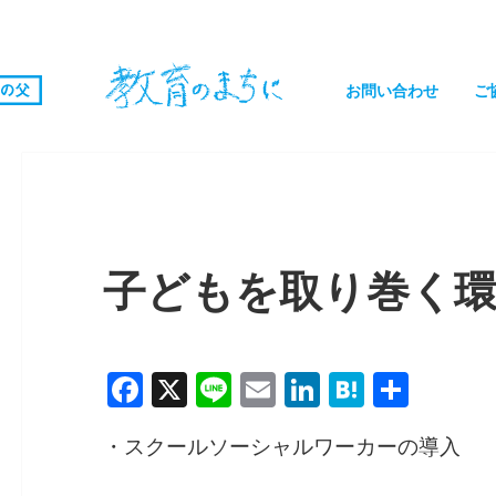
お問い合わせ
ご
子どもを取り巻く
F
X
Li
E
Li
H
共
a
n
m
n
at
有
・スクールソーシャルワーカーの導入
c
e
ai
k
e
e
l
e
n