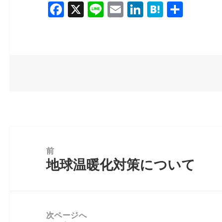
F
X
Li
E
Li
H
共
b
dI
a
a
n
m
n
at
有
o
n
c
e
ai
k
e
o
e
l
e
n
k
b
dI
a
o
n
o
k
投
稿
前
地球温暖化対策について
前
ナ
の
ビ
投
ゲ
稿:
ー
次ページへ