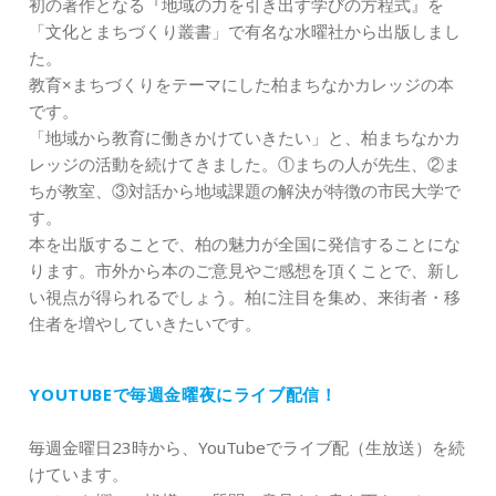
初の著作となる『地域の力を引き出す学びの方程式』を
「文化とまちづくり叢書」で有名な水曜社から出版しまし
た。
教育×まちづくりをテーマにした柏まちなかカレッジの本
です。
「地域から教育に働きかけていきたい」と、柏まちなかカ
レッジの活動を続けてきました。①まちの人が先生、②ま
ちが教室、③対話から地域課題の解決が特徴の市民大学で
す。
本を出版することで、柏の魅力が全国に発信することにな
ります。市外から本のご意見やご感想を頂くことで、新し
い視点が得られるでしょう。柏に注目を集め、来街者・移
住者を増やしていきたいです。
YOUTUBEで毎週金曜夜にライブ配信！
毎週金曜日23時から、YouTubeでライブ配（生放送）を続
けています。