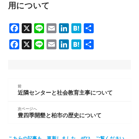
用について
F
X
Li
E
Li
H
共
a
n
m
n
at
有
F
X
Li
E
Li
H
共
c
e
ai
k
e
a
n
m
n
at
有
e
l
e
n
c
e
ai
k
e
b
dI
a
e
l
e
n
o
n
b
dI
a
投
o
前
稿
o
n
近隣センターと社会教育主事について
前
k
ナ
の
o
ビ
投
次ページへ
k
ゲ
豊四季開墾と柏市の歴史について
稿:
次
ー
の
シ
投
ョ
稿:
こちらの記事も、更新しました。
ぜひ、ご覧ください。