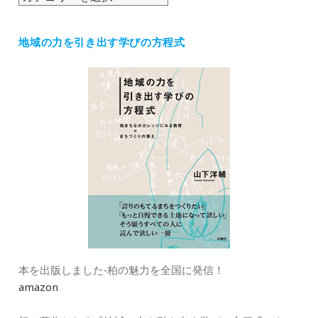
テ
ゴ
地域の力を引き出す学びの方程式
リ
ー
本を出版しました‐柏の魅力を全国に発信！
amazon