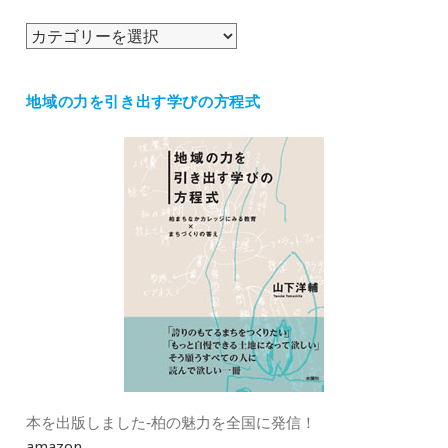
ブ
カ
テ
ゴ
地域の力を引き出す学びの方程式
リ
ー
本を出版しました‐柏の魅力を全国に発信！
amazon