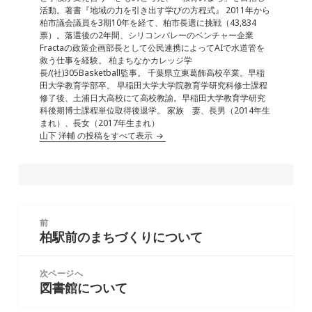
k
活動。著書『地域の力を引き出す学びの方程式』 2011年から
柏市議会議員を3期10年を経て、柏市長選に挑戦（43,834
票）。落選後の2年間、シリコンバレーのベンチャー企業
Fractaの政策企画部長として公民連携によってAIで水道管を
救う仕事を経験。 柏まちなかカレッジ学
長/(社)305Basketball監事。 千葉県立東葛飾高校卒業。早稲
田大学教育学部卒。 早稲田大学大学院教育学研究科修士課程
修了後、土浦日大高校にて高校教諭。早稲田大学教育学研究
科後期博士課程単位取得後退学。 家族 妻、長男（2014年生
まれ）、長女（2017年生まれ）
山下 洋輔 の投稿をすべて表示
投
前
稿
柏駅前のまちづくりについて
前
ナ
の
ビ
投
次ページへ
ゲ
図書館について
稿:
次
ー
の