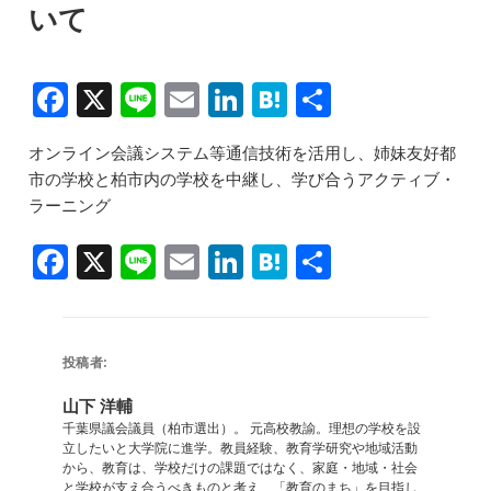
いて
F
X
Li
E
Li
H
共
a
n
m
n
at
有
オンライン会議システム等通信技術を活用し、姉妹友好都
c
e
ai
k
e
市の学校と柏市内の学校を中継し、学び合うアクティブ・
e
l
e
n
ラーニング
b
dI
a
F
X
Li
E
Li
H
共
o
n
a
n
m
n
at
有
o
c
e
ai
k
e
k
e
l
e
n
投稿者:
b
dI
a
山下 洋輔
o
n
千葉県議会議員（柏市選出）。 元高校教諭。理想の学校を設
立したいと大学院に進学。教員経験、教育学研究や地域活動
o
から、教育は、学校だけの課題ではなく、家庭・地域・社会
と学校が支え合うべきものと考え、「教育のまち」を目指し