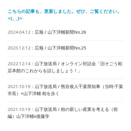
シ
投
ョ
稿:
こちらの記事も、更新しました。
ぜひ、ご覧ください。
ン
<(_ _)>
2024.04.12
：
広報 / 山下洋輔新聞No.26
2023.12.12
：
広報 / 山下洋輔新聞No.25
2022.12.14
：
山下放送局 / オンライン対話会「旧そごう柏
店本館のこれからを話しましょう！」
2021.10.19
：
山下放送局 / 熊谷俊人千葉県知事（当時:千葉
市長）×山下洋輔 柏を歩く
2021.10.19
：
山下放送局 / 柏の新しい産業を考える（前
編）山下洋輔x後藤学