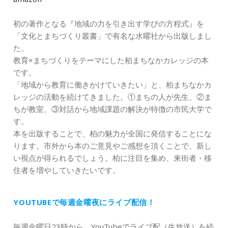
初の著作となる『地域の力を引き出す学びの方程式』を
「文化とまちづくり叢書」で有名な水曜社から出版しまし
た。
教育×まちづくりをテーマにした柏まちなかカレッジの本
です。
「地域から教育に働きかけていきたい」と、柏まちなかカ
レッジの活動を続けてきました。①まちの人が先生、②ま
ちが教室、③対話から地域課題の解決が特徴の市民大学で
す。
本を出版することで、柏の魅力が全国に発信することにな
ります。市外から本のご意見やご感想を頂くことで、新し
い視点が得られるでしょう。柏に注目を集め、来街者・移
住者を増やしていきたいです。
YOUTUBEで毎週金曜夜にライブ配信！
毎週金曜日23時から、YouTubeでライブ配（生放送）を続