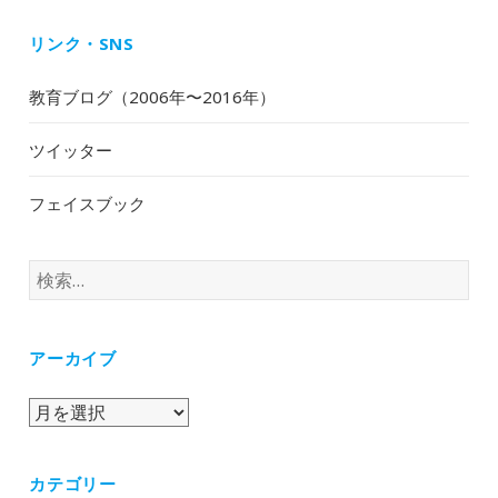
リンク・SNS
教育ブログ（2006年〜2016年）
ツイッター
フェイスブック
検
索:
アーカイブ
ア
ー
カ
カテゴリー
イ