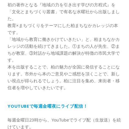
初の著作となる『地域の力を引き出す学びの方程式』を
「文化とまちづくり叢書」で有名な水曜社から出版しまし
た。
教育×まちづくりをテーマにした柏まちなかカレッジの本
です。
「地域から教育に働きかけていきたい」と、柏まちなかカ
レッジの活動を続けてきました。①まちの人が先生、②ま
ちが教室、③対話から地域課題の解決が特徴の市民大学で
す。
本を出版することで、柏の魅力が全国に発信することにな
ります。市外から本のご意見やご感想を頂くことで、新し
い視点が得られるでしょう。柏に注目を集め、来街者・移
住者を増やしていきたいです。
YOUTUBEで毎週金曜夜にライブ配信！
毎週金曜日23時から、YouTubeでライブ配（生放送）を続
けています。