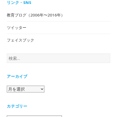
リンク・SNS
教育ブログ（2006年〜2016年）
ツイッター
フェイスブック
検
索:
アーカイブ
ア
ー
カ
カテゴリー
イ
ブ