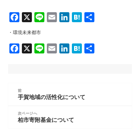
F
X
Li
E
Li
H
共
a
n
m
n
at
有
・環境未来都市
c
e
ai
k
e
e
l
e
n
F
X
Li
E
Li
H
共
b
dI
a
a
n
m
n
at
有
o
n
c
e
ai
k
e
o
e
l
e
n
k
b
dI
a
投
前
稿
o
n
手賀地域の活性化について
前
ナ
の
o
ビ
投
次ページへ
k
ゲ
柏市寄附基金について
稿:
次
ー
の
シ
投
ョ