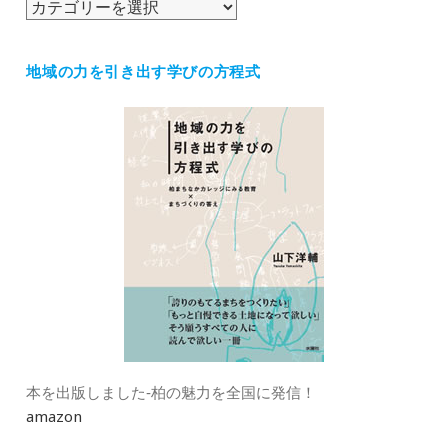
カ
テ
ゴ
地域の力を引き出す学びの方程式
リ
ー
本を出版しました‐柏の魅力を全国に発信！
amazon