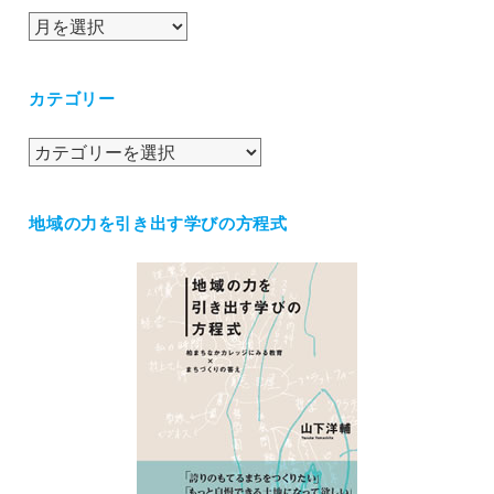
ア
ー
カ
カテゴリー
イ
ブ
カ
テ
ゴ
地域の力を引き出す学びの方程式
リ
ー