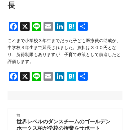
長
F
X
Li
E
Li
H
共
a
n
m
n
at
有
これまで小学校３年生までだった子ども医療費の助成が、
c
e
ai
k
e
中学校３年生まで延長されました。負担は３００円とな
e
l
e
n
り、所得制限もありますが、子育て政策として前進したと
b
dI
a
評価します。
o
n
F
X
Li
E
Li
H
共
o
a
n
m
n
at
有
k
c
e
ai
k
e
e
l
e
n
b
dI
a
投
前
稿
o
n
世界レベルのダンスチームのゴールデン
前
ナ
ホークス柏が学校の授業をサポート
の