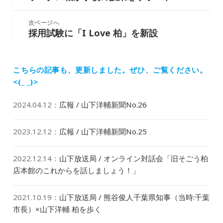
o
ビ
投
k
ゲ
稿:
次ページへ
ー
採用試験に「I Love 柏」を新設
次
シ
の
ョ
投
ン
稿:
こちらの記事も、更新しました。
ぜひ、ご覧ください。
<(_ _)>
2024.04.12
：
広報 / 山下洋輔新聞No.26
2023.12.12
：
広報 / 山下洋輔新聞No.25
2022.12.14
：
山下放送局 / オンライン対話会「旧そごう柏
店本館のこれからを話しましょう！」
2021.10.19
：
山下放送局 / 熊谷俊人千葉県知事（当時:千葉
市長）×山下洋輔 柏を歩く